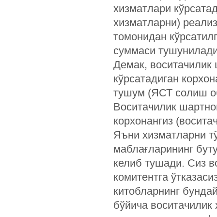
хизматлари кўрсата
хизматларни) реали
томонидан кўрсатилг
суммаси тушунилади
Демак, воситачилик
кўрсатадиган корхон
тушум (ЯСТ солиш о
Воситачилик шартно
корхонангиз (восита
Яъни хизматларни т
маблағларининг буту
келиб тушади. Сиз в
комитентга ўтказасиз
китобларнинг бунда
бўйича воситачилик 