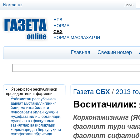
Norma.uz
Логин:
НТВ
НОРМА
СБХ
НОРМА МАСЛАХАТЧИ
Главная
Свежий номер
Ўзбекистон республикаси
Газета
СБХ
/
2013 го
президентининг фармони
Ўзбекистон республикаси
Воситачилик:
давлат мустақиллигининг
йигирма икки йиллиги
муносабати билан ҳуқуқни
Корхонамизнинг (Я
муҳофаза қилиш органлари,
мудофаа ва фавқулодда
фаолият тури чака
вазиятлар вазирликлари
ходимларидан бир гуруҳини
фаолият сифатида
мукофотлаш тўғрисида