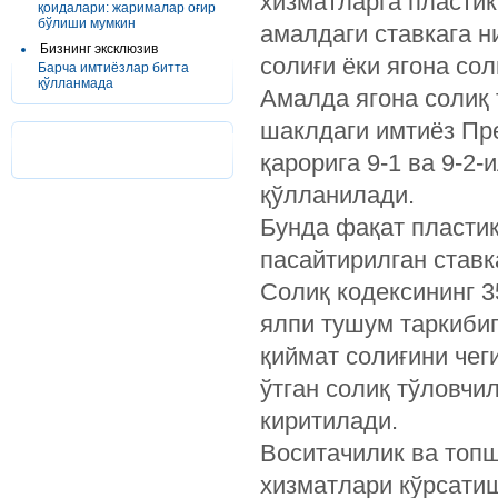
хизматларга пластик
қоидалари: жарималар оғир
бўлиши мумкин
амалдаги ставкага н
Бизнинг эксклюзив
солиғи ёки ягона со
Барча имтиёзлар битта
қўлланмада
Амалда ягона солиқ 
шаклдаги имтиёз Пре
қарорига 9-1 ва 9-2
қўлланилади.
Бунда фақат пластик
пасайтирилган ставк
Солиқ кодексининг 
ялпи тушум таркибиг
қиймат солиғини чег
ўтган солиқ тўловчи
киритилади.
Воситачилик ва топ
хизматлари кўрсати