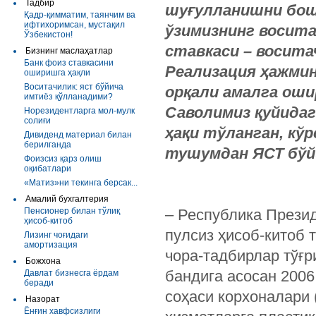
Тадбир
шуғулланишни бош
Қадр-қимматим, таянчим ва
ифтихоримсан, мустақил
ўзимизнинг восита
Ўзбекистон!
ставкаси – восита
Бизнинг маслаҳатлар
Банк фоиз ставкасини
Реализация ҳажмин
оширишга ҳақли
Воситачилик: яст бўйича
орқали амалга оши
имтиёз қўлланадими?
Саволимиз қуйидаг
Норезидентларга мол-мулк
солиғи
ҳақи тўланган, кў
Дивиденд материал билан
берилганда
тушумдан ЯСТ бўй
Фоизсиз қарз олиш
оқибатлари
«Матиз»ни текинга берсак...
Амалий бухгалтерия
Пенсионер билан тўлиқ
– Республика Презид
ҳисоб-китоб
пулсиз ҳисоб-китоб
Лизинг чоғидаги
амортизация
чора-тадбирлар тўғ
Божхона
бандига асосан 2006
Давлат бизнесга ёрдам
беради
соҳаси корхоналари 
Назорат
Ёнғин хавфсизлиги