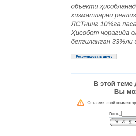
объекти ҳисобланад
хизматларни реализа
ЯСТнинг 10%га паса
Ҳисобот чорагида ол
белгиланган 33%ли с
Рекомендовать другу
В этой теме
Вы мо
Оставляя свой комментар
Гость_