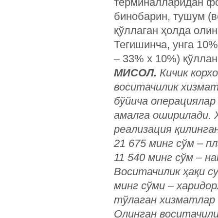
терминалларидан фо
бинобарин, тушум (в
қўллаган ҳолда олин
Тегишинча, унга 10%
– 33% х 10%) қўллан
МИСОЛ.
Кичик корх
воситачилик хизма
бўйича операциялар
амалга оширилади. 
реализация қилинган
21 675 минг сўм – п
11 540 минг сўм – на
Воситачилик ҳақи су
минг сўми – харидо
тўлаган хизматлар б
Олинган воситачилик