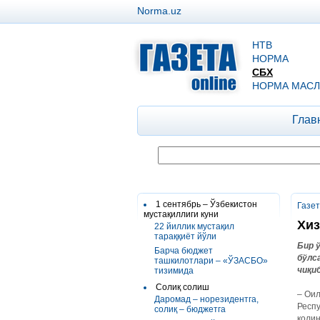
Norma.uz
НТВ
НОРМА
СБХ
НОРМА МАСЛ
Глав
1 сентябрь – Ўзбекистон
Газе
мустақиллиги куни
Хиз
22 йиллик мустақил
тараққиёт йўли
Бир 
Барча бюджет
бўлс
ташкилотлари – «ЎЗАСБО»
чиқи
тизимида
Солиқ солиш
– Оил
Даромад – норезидентга,
Респу
солиқ – бюджетга
қолин