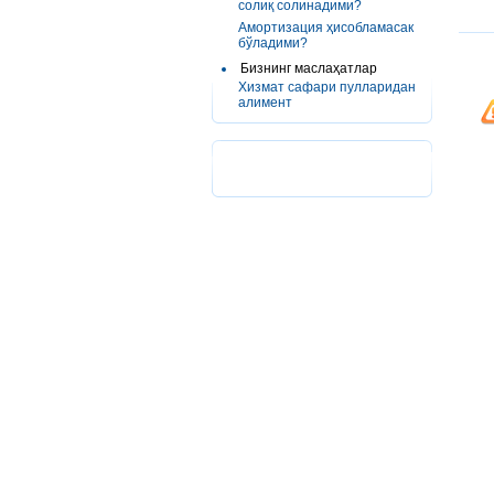
солиқ солинадими?
Амортизация ҳисобламасак
бўладими?
Бизнинг маслаҳатлар
Хизмат сафари пулларидан
алимент