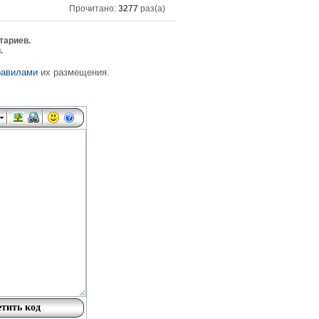
Прочитано:
3277
раз(а)
тариев.
.
равилами
их размещения.