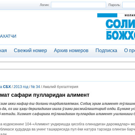
Логин:
Пароль:
АХАТЧИ
ная
Свежий номер
Архив номеров
Подписка
О пр
та
СБХ
/
2013 год
/
№ 34
/ Амалий бухгалтерия
мат сафари пулларидан алимент
ўзим икки нафар ёш болани тарбиялаяпман. Собиқ эрим алимент тўлаш
а-да, оз иш ҳақи бериладиган ишга ўзини расмийлаштириб олди. Бунинг 
б кетади. Хизмат сафарига тўланадиган пуллардан алимент ушланиши 
а кодексининг 104-«Алимент ундиришда ҳисобга олинадиган даромадлар» мо
бликаси ҳудудида ва унинг ташқарисида пул ёки натура тарзида олинган ба
ади.