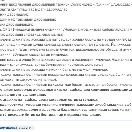
оний шахсларнинг даромадлари таркиби Солиқ кодекси
(СК)
нинг 171-моддаси
ҳнатга ҳақ тўлаш тарзидаги даромадлар;
лкий даромадлар;
ддий наф тарзидаги даромадлар;
ошқа даромадлардир.
, СК 171-моддаси иккинчи қисмининг 7-бандига кўра, хизмат сафарларидаги 
лар даромади сифатида қаралмайди:
қловчи ҳужжатлар асосида хизмат сафари жойига бориш ва у ердан қайтиб к
ҳақ тўлашни қўшган ҳолда ҳақиқатда амалга оширилган тўловлар. Йўл ҳужжат
портидаги (агар темир йўл қатнови бўлмаса, шаҳарлараро автобусдаги) йўл 
атининг 30%идан ошмайдиган миқдорда;
йни ижарага олиш бўйича ҳақиқатда амалга оширилган тўловлар. Яшаганлиги
рда – қонун ҳужжатларида белгиланган нормалар доирасида;
қловчи ҳужжатлар асосида уй-жойни банд қилиш учун тўловлар;
 ҳужжатларида белгиланган нормалар доирасида хизмат сафарида бўлинган в
атлар учун ҳақ (суткалик пуллар);
 ҳужжатларида белгиланган ва ҳужжатлар билан тасдиқланган бошқа тўловла
иланган меъёрлар доирасидаги хизмат сафарлари ходимнинг даромади ҳ
дан алимент ушланмайди.
қ, агар хизмат сафарларига меъёрдан ортиқча тўланса,
рдан ортиқча тўловлар уларни олувчининг даромади ҳисобланади ва уш
адиган даромад солиғи ва суғурта бадаллари ушланганидан кейин, қолга
ш тўғрисидаги битимда белгиланган миқдорда ушланади.
комендовать другу