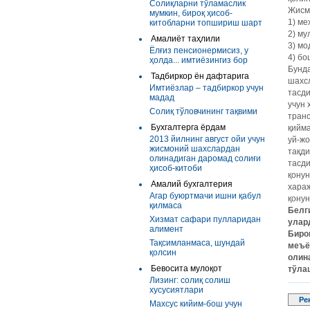
Солиқларни тўламаслик
Жисм
мумкин, бироқ ҳисоб-
1) ме
китобларни топшириш шарт
2) му
Амалиёт таҳлили
3) мо
Ёлғиз пенсионермисиз, у
4) б
ҳолда... имтиёзингиз бор
Бунда
Тадбиркор ён дафтарига
шахс
Имтиёзлар – тадбиркор учун
тасди
мадад
учун 
Солиқ тўловчининг тақвими
транс
Бухгалтерга ёрдам
қийм
2013 йилнинг август ойи учун
уй-жо
жисмоний шахслардан
тақди
олинадиган даромад солиғи
тасди
ҳисоб-китоби
қонун
Амалий бухгалтерия
хараж
Агар буюртмачи ишни қабул
қонун
қилмаса
Белг
Хизмат сафари пулларидан
улар
алимент
Биро
Тақсимланмаса, шундай
меъё
қолсин
олин
Бевосита мулоқот
тўла
Лизинг: солиқ солиш
хусусиятлари
Ре
Махсус кийим-бош учун