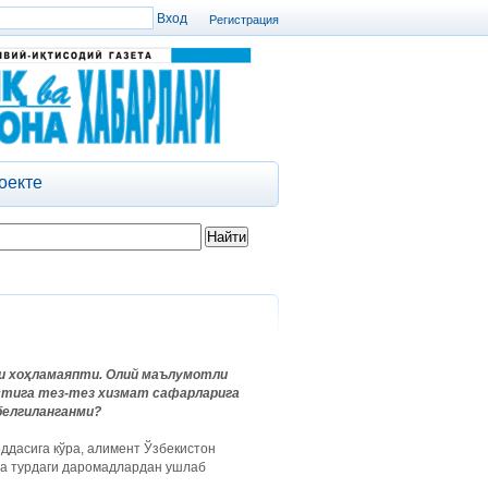
Регистрация
оекте
ни хоҳламаяпти. Олий маълумотли
устига тез-тез хизмат сафарларига
белгиланганми?
ддасига кўра, алимент Ўзбекистон
рча турдаги даромадлардан ушлаб