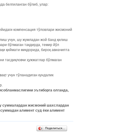
да белгиланган бўлиб, улар:
қуйидаги компенсация тўловлари жисмоний
елиш учун, шу жумладан жой банд қилиш
лари бўлмаган тақдирда, темир йўл
ҳақи қиймати миқдорида, бироқ авиачипта
ни тасдиқловчи ҳужжатлар бўлмаган
ақт учун тўланадиган кундалик
р.
исобланмаслигини эътиборга олганда,
бу суммалардан жисмоний шахслардан
н суммадан алимент суд ёки алимент
Поделиться…