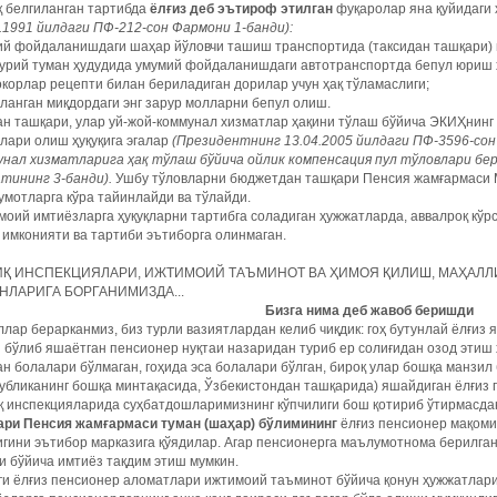
қ белгиланган тартибда
ёлғиз деб эътироф этилган
фуқаролар яна қуйидаги 
.1991 йилдаги ПФ-212-сон Фармони 1-банди):
ий фойдаланишдаги шаҳар йўловчи ташиш транспортида (таксидан ташқари) 
урий туман ҳудудида умумий фойдаланишдаги автотранспортда бепул юриш ҳ
орлар рецепти билан бериладиган дорилар учун ҳақ тўламаслиги;
ланган миқдордаги энг зарур молларни бепул олиш.
н ташқари, улар уй-жой-коммунал хизматлар ҳақини тўлаш бўйича ЭКИҲнинг
лари олиш ҳуқуқига эгалар
(Президентнинг 13.04.2005 йилдаги ПФ-3596-со
унал хизматларига ҳақ тўлаш бўйича ойлик компенсация пул тўловлари б
атининг 3-банди).
Ушбу тўловларни бюджетдан ташқари Пенсия жамғармаси 
мотларга кўра тайинлайди ва тўлайди.
оий имтиёзларга ҳуқуқларни тартибга соладиган ҳужжатларда, аввалроқ кўр
имконияти ва тартиби эътиборга олинмаган.
Қ ИНСПЕКЦИЯЛАРИ, ИЖТИМОИЙ ТАЪМИНОТ ВА ҲИМОЯ ҚИЛИШ, МАҲАЛЛ
НЛАРИГА БОРГАНИМИЗДА...
Бизга нима деб жавоб беришди
лар берарканмиз, биз турли вазиятлардан келиб чиқдик: гоҳ бутунлай ёлғиз 
 бўлиб яшаётган пенсионер нуқтаи назаридан туриб ер солиғидан озод этиш ҳ
н болалари бўлмаган, гоҳида эса болалари бўлган, бироқ улар бошқа манзил
убликанинг бошқа минтақасида, Ўзбекистондан ташқарида) яшайдиган ёлғиз 
қ инспекцияларида суҳбатдошларимизнинг кўпчилиги бош қотириб ўтирмасда
ари Пенсия жамғармаси туман (шаҳар) бўлимининг
ёлғиз пенсионер мақоми
гини эътибор марказига қўядилар. Агар пенсионерга маълумотнома берилган 
и бўйича имтиёз тақдим этиш мумкин.
и ёлғиз пенсионер аломатлари ижтимоий таъминот бўйича қонун ҳужжатлари