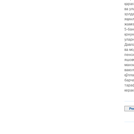
қараг
ва ул
ҳолда
яқин
жамғ
5-бан
қонун
уларн
Давла
ва мо
пенси
яшовч
манзи
вакол
қўлла
барча
тараф
керак.
Ре