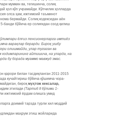
ари мумкин ва, тегишинча, солиқ
дай ҳол кўп учрамайди. Кўпчилик ҳолларда
нсия олса ҳам, ижтимоий таъминот
тнома бермайди. Солиқ кодексидан аён
 5-банди бўйича ер солиғидан озод қилиш
бўлимлари ёлғиз пенсионерларга имтиёз
имча варақлар берарди. Бироқ ушбу
ери олишмайди, улар тугаган ва
 ходимларининг айтишича, на уларда, на
рда бу борада муаммо мавжуд эмас.
он қарори билан тасдиқланган 2011-2015
ада кучайтириш бўйича қўшимча чора-
лмайдиган, бироқ
муҳтож кексалар,
ақдим этилади
(Тартиб
II
бўлими 1-
лли ижтимоий ёрдам олишга умид
 уларга доимий тарзда турли хил моддий
озодликдан маҳрум этиш жойларида