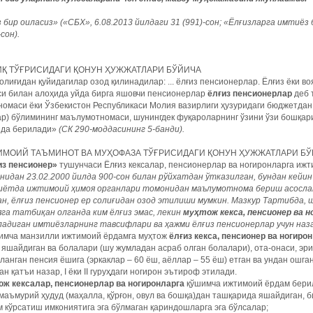
 бир оиласиз» («СБХ», 6.08.2013 йилдаги 31 (991)-сон; «Ёлғизларга имтиёз
-сон).
Қ ТЎҒРИСИДАГИ ҚОНУН ҲУЖЖАТЛАРИ БЎЙИЧА
олиғидан қуйидагилар озод қилинадилар: ... ёлғиз пенсионерлар. Ёлғиз ёки в
си билан алоҳида уйда бирга яшовчи пенсионерлар
ёлғиз пенсионерлар
деб 
номаси ёки Ўзбекистон Республикаси Молия вазирлиги ҳузуридаги бюджетда
ар) бўлимининг маълумотномаси, шунингдек фуқароларнинг ўзини ўзи бошқа
ида берилади»
(СК 290-моддасининг 5-банди).
МОИЙ ТАЪМИНОТ ВА МУҲОФАЗА ТЎҒРИСИДАГИ ҚОНУН ҲУЖЖАТЛАРИ Б
из пенсионер»
тушунчаси Ёлғиз кексалар, пенсионерлар ва ногиронларга иж
нидан 23.02.2000 йилда 900-сон билан рўйхатдан ўтказилган, бундан кейи
иётда ижтимоий ҳимоя органлари томонидан маълумотнома бериш асослана
ан, ёлғиз пенсионер ер солиғидан озод этилиши мумкин. Мазкур Тартибда
га татбиқан олганда ким ёлғиз эмас, лекин
муҳтож кекса, пенсионер ва н
ладиган имтиёзларнинг тавсифлари ва ҳажми ёлғиз пенсионерлар учун наз
имча манзилли ижтимоий ёрдамга муҳтож
ёлғиз кекса, пенсионер ва ногирон
 яшайдиган ва болалари (шу жумладан асраб олган болалари), ота-онаси, эри
ланган пенсия ёшига (эркаклар – 60 ёш, аёллар – 55 ёш) етган ва ундан ошг
н қатъи назар, I ёки II гуруҳдаги ногирон эътироф этилади.
ож кексалар, пенсионерлар ва ногиронларга
қўшимча ижтимоий ёрдам берил
маъмурий ҳудуд (маҳалла, қўрғон, овул ва бошқа)дан ташқарида яшайдиган, б
 кўрсатиш имкониятига эга бўлмаган қариндошларга эга бўлсалар;