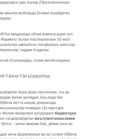
ҳуқуқларга ҳам эгалар
(Президентнинг
ва қишлоқ жойларда ўзлари яшайдиган
уқуқи;
 45%и миқдорида ойлик компенсация пул
н Фармони билан тасдиқланган Уй-жой-
ериладиган имтиёзли тоифадаги шахслар
Марказлар тақдим этадиган
сатиб ўтилганидек, солиқ имтиёзларини
ИЙ ЎЗИНИ ЎЗИ БОШҚАРИШ
яшайдиган ёшга доир пенсионер, гоҳ эр-
уқуқи билан қизиқдик. Баъзида биз
 бўйича битта шаҳар доирасида
пенсионерлар номидан сўз юритдик.
н Молия вазирлиги ҳузуридаги
бюджетдан
ни тасдиқлайдиган
маълумотномасининг
бўлса – унинг мақоми бор, демак унга ер
дан анча фарқланиши ва ер солиғи бўйича