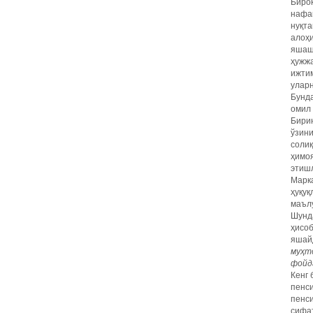
Бироқ
нафақ
нуқта
алоҳи
яшаши
ҳужжа
ижтим
уларн
Бунда
омил 
Бири
ўзини
соли
ҳимоя
этишл
Марк
ҳуқуқ
маълу
Шунда
ҳисоб
яшай
муҳт
фойда
Кенг 
пенси
пенси
сифат