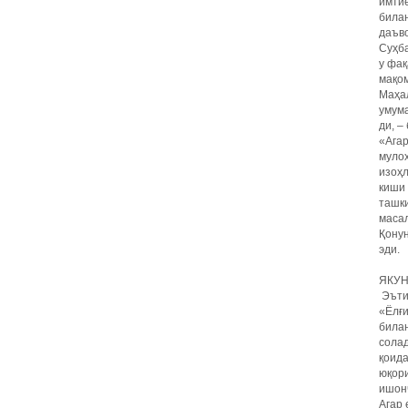
имтиё
билан
даъво
Суҳба
у фа
мақом
Маҳал
умума
ди, –
«Агар
мулоҳ
изоҳл
киши 
ташки
масал
Қону
эди.
ЯКУН
Эътиб
«Ёлғи
билан
солад
қоида
юқори
ишонч
Агар 