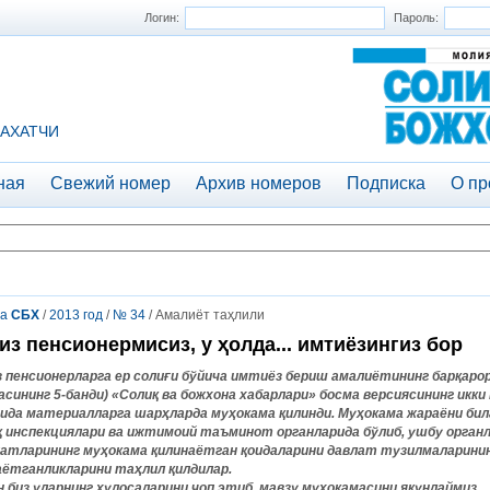
Логин:
Пароль:
АХАТЧИ
ная
Свежий номер
Архив номеров
Подписка
О пр
та
СБХ
/
2013 год
/
№ 34
/ Амалиёт таҳлили
из пенсионермисиз, у ҳолда... имтиёзингиз бор
з пенсионерларга ер солиғи бўйича имтиёз бериш амалиётининг барқарорл
асининг 5-банди) «Солиқ ва божхона хабарлари» босма версиясининг икк
ида материалларга шарҳларда муҳокама қилинди. Муҳокама жараёни би
қ инспекциялари ва ижтимоий таъминот органларида бўлиб, ушбу органла
атларининг муҳокама қилинаётган қоидаларини давлат тузилмаларинин
аётганликларини таҳлил қилдилар.
н биз уларнинг хулосаларини чоп этиб, мавзу муҳокамасини якунлаймиз.