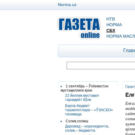
Norma.uz
НТВ
НОРМА
СБХ
НОРМА МАСЛ
Глав
1 сентябрь – Ўзбекистон
Газе
мустақиллиги куни
Ёлғ
22 йиллик мустақил
тараққиёт йўли
Ёлғи
Барча бюджет
модд
ташкилотлари – «ЎЗАСБО»
сайт
тизимида
соли
Солиқ солиш
ҳужж
Даромад – норезидентга,
қўлл
солиқ – бюджетга
Бугу