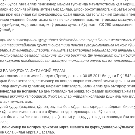
ори бўлса, унга ёлғиз пенсионер мақоми тўғрисида маълумотнома ҳам беришл
лари ер солиғи бўйича имтиёз берадилар. Бироқ эр-хотинларга нисбатан бун
йда икки ёки ундан кўп қон-қариндош одам яшаса, ҳатто уларнинг ҳаммаси пе
лари уларнинг бирортасига ёлғиз пенсионернинг мақоми тўғрисида маълумо
 турибдики, модомики мақом тўғрисида ҳужжат йўқ экан – СК 290-моддасининг
ўлмайди.
гари Молия вазирлиги ҳузуридаги бюджетдан ташқари Пенсия жамғармаси 
қини тасдиқлайдиган ҳужжат сифатида пенсия гувоҳномаларига махсус қўш
мларда тушунтиришларича, қўшимча варақларнинг бланкаларини анчадан б
умотномалар бемалол уларнинг ўрнини босяпти. Шу муносабат билан бўлим
ёз ҳуқуқини тасдиқлайдиган маълумотномаларни олувчи ёлғиз пенсионерла
З ВА МУҲТОЖГА ИЖТИМОИЙ ЁРДАМ
ча манзилли ижтимоий ёрдам (Президентнинг 30.05.2011 йилдаги ПҚ-1542-с
рда ёлғиз кексалар, пенсионер ва ногиронларни ижтимоий ҳимоя қилишни ян
рлар дастурига қаралсин) нафақат ёлғизларга, балки ёлғиз деб эътироф эти
ионерлар ва ногиронлар
деб топиладиган бошқа тоифадаги шахсларга ҳам т
ининг иккинчи хатбошиси).
Хусусан, улар қуйидаги ҳолларда қўшимча манзи
лари мумкин, агар:
рий ҳудуд (маҳалла, қўрғон, овул ва бошқа)дан ташқарида яшайдиган, бироқ
 кўрсатиш имкониятига эга бўлмаган қариндошларга эга бўлсалар;
инг болалари ёки ота-онаси, эри (хотини) узоқ муддатли даволанишда ёки 
лар;
а, пенсионер ва ногирон эр-хотин бирга яшашса ва қариндошлари бўлмаса;
он бола билан бирга яшасалар.