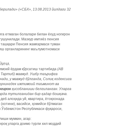
 берилади» («СБХ», 13.08.2013 йилдаги 32
ояга етмаган болалари билан ёхуд ногирон
тушунилади. Мазкур имтиёз пенсия
н ташқари Пенсия жамғармаси туман
риш органларининг маълумотномаси
ЎЙИЧА
тимоий ёрдам кўрсатиш тартибида
(АВ
н Тартиб) мавжуд. Ушбу таърифга
ди, у мавжуд бўлганда, Солиқ кодексига
, шунингдек ижтимоий таъминот ва
огирон
ҳисобланиши белгиланган. Уларга
арда тутилганидан бир қадар бошқача.
деб алоҳида уй, квартира, ётоқхонада
 (хотини), васийси, ҳомийси бўлмаган
ан Ўзбекистон Республикаси фуқароси,
иши мумкин, агар:
ироқ уларга доимо турли хил моддий