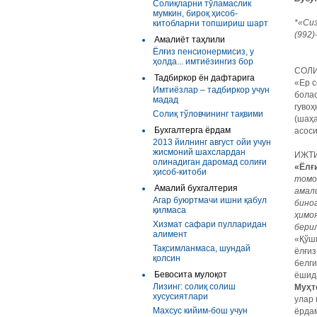
Солиқларни тўламаслик
мумкин, бироқ ҳисоб-
*«Сиз
китобларни топшириш шарт
(992)
Амалиёт таҳлили
Ёлғиз пенсионермисиз, у
ҳолда... имтиёзингиз бор
СОЛИ
Тадбиркор ён дафтарига
«Ер с
Имтиёзлар – тадбиркор учун
бола
мадад
гувоҳ
Солиқ тўловчининг тақвими
(шаҳ
Бухгалтерга ёрдам
асос
2013 йилнинг август ойи учун
жисмоний шахслардан
ИЖТИ
олинадиган даромад солиғи
«Ёлғ
ҳисоб-китоби
томо
Амалий бухгалтерия
амал
Агар буюртмачи ишни қабул
бино
қилмаса
ҳимоя
Хизмат сафари пулларидан
бери
алимент
«Қўш
Тақсимланмаса, шундай
ёлғиз
қолсин
белги
Бевосита мулоқот
ёшида
Лизинг: солиқ солиш
Муҳт
хусусиятлари
улар 
Махсус кийим-бош учун
ёрдам