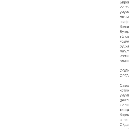
Биро
27.05
умум
маъм
шифок
белги
Бунда
тўлов
комм
рўйх
маълу
Ижтим
олиш 
СОЛИ
ОРГА
Савол
хотин
умума
(респ
Соли
ташқ
борли
солиғ
СКдаг