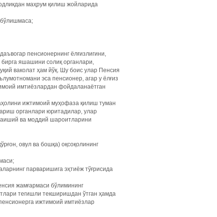
озодликдан маҳрум қилиш жойларида
а бўлишмаса;
 даъвогар пенсионернинг ёлғизлигини,
н бирга яшашини солиқ органлари,
уқий ваколат ҳам йўқ. Шу боис улар Пенсия
лумотномани эса пенсионер, агар у ёлғиз
жтимоий имтиёзлардан фойдаланаётган
 аҳолини ижтимоий муҳофаза қилиш туман
қариш органлари юритадилар, улар
-маиший ва моддий шароитларини
ўрғон, овул ва бошқа) оқсоқолининг
маси;
аларнинг парваришига эҳтиёж тўғрисида
Пенсия жамғармаси бўлимининг
итлари тегишли текширишдан ўтган ҳамда
з пенсионерга ижтимоий имтиёзлар