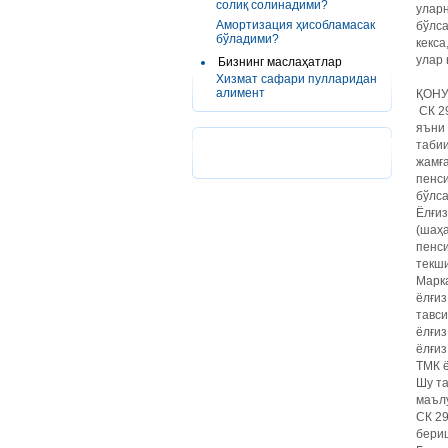
солиқ солинадими?
уларн
Амортизация ҳисобламасак
бўлса
бўладими?
кекса
улар
Бизнинг маслаҳатлар
Хизмат сафари пулларидан
алимент
ҚОНУ
СК 29
яъни 
табии
жамға
пенси
бўлса
Ёлғиз
(шаҳ
пенси
текш
Марка
ёлғиз
тавси
ёлғи
ёлғиз
ТМК 
Шу та
маъл
СК 29
бери