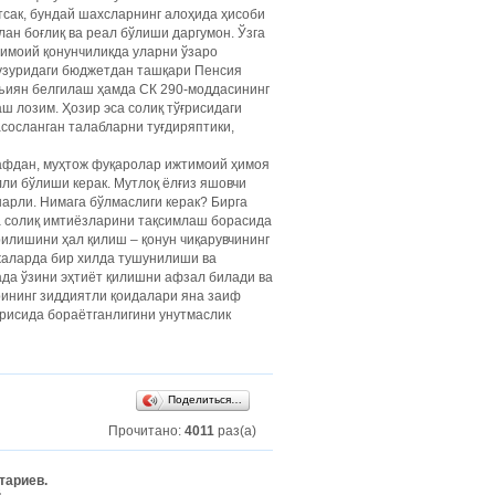
сак, бундай шахсларнинг алоҳида ҳисоби
лан боғлиқ ва реал бўлиши даргумон. Ўзга
тимоий қонунчиликда уларни ўзаро
ҳузуридаги бюджетдан ташқари Пенсия
тъиян белгилаш ҳамда СК 290-моддасининг
 лозим. Ҳозир эса солиқ тўғрисидаги
сосланган талабларни туғдиряптики,
рафдан, муҳтож фуқаролар ижтимоий ҳимоя
ли бўлиши керак. Мутлоқ ёлғиз яшовчи
арли. Нимага бўлмаслиги керак? Бирга
а солиқ имтиёзларини тақсимлаш борасида
рилишини ҳал қилиш – қонун чиқарувчининг
ажаларда бир хилда тушунилиши ва
ада ўзини эҳтиёт қилишни афзал билади ва
рининг зиддиятли қоидалари яна заиф
ғрисида бораётганлигини унутмаслик
Поделиться…
Прочитано:
4011
раз(а)
тариев.