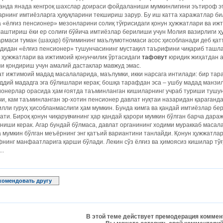
анда янада кенгроқ шахс­лар доираси фойдаланиши мумкинлигини эътироф эт
арнинг имтиёз­ларга ҳуқуқларини текшириш зарур. Бу иш катта харажатлар би
 «ёлғиз пенсионер» мезонларини солиқ тўғрисидаги қонун ҳужжатлари ва иж
лаштириш ёки ер солиғи бўйича имтиёзлар берилиши учун Молия вазирлиги 
армаси туман (шаҳар) бўлимининг маълумотномаси асос ҳисобланади деб қа
дидан «ёлғиз пенсионер» тушунчасининг мустақил таърифини чиқариб ташлаш
 ҳужжатлари ва ижтимоий қонунчилик ўртасидаги
тафовут
юридик жиҳатдан а
и қондириш учун амалий дастаклар мавжуд эмас.
т ижтимоий мадад масалаларида, маълумки, икки нарсага интилади: бир та
ддий мададга эга бўлишлари керак; бошқа тарафдан эса – ушбу мадад манзил
онерлар орасида ҳам ғоятда таъминланган кишиларнинг учраб туриши тушун
и, кам таъминланган эр-хотин пенсионер давлат нуқтаи назаридан қараганд
лли гуруҳ ҳисобланмаслиги ҳам мумкин. Бунда кимга ва қандай имтиёзлар бе
ати. Бироқ қонун чиқарувчининг ҳар қандай қарори мумкин бўлган барча дар
ниши керак. Агар бундай бўлмаса, давлат органининг ходими мураккаб масал
 мумкин бўлган меъёрнинг энг қатъий вариантини танлайди. Қонун ҳужжатла
нинг манфаатларига қарши бўлади. Лекин сўз ёлғиз ва ҳимоясиз кишилар тў
..
комендовать другу
В этой теме действует премодерация коммен