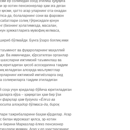
сми ер солиғидан озод этилиш ҳуқуқига
и эр-хотин пенсионерлар ҳам эга деган
 қисми, ҳатто агар уларнинг ота-онадан
ўлса-да, болаларнинг сони ва фаровон
сабатлари солиқ тўғрисидаги қонун
г (бизнинг ҳолатимизда, масалан,
онун ҳужжатларига мувофиқ келмаса,
шириб бўлмайди. Бунга ўзаро боғлиқ икки
 таъминот ва фуқароларнинг маҳаллий
и. Ва иккинчидан, кўрсатилган органлар
ай шахсларни ижтимоий таъминлаш ва
қ юритадиган ҳисоб асосидагина тақдим
фиқ келадиган алоҳида маълумотлар
ерларнинг ижтимоий имтиёзларга оид
ва солиқчиларга тақдим этиладиган
й соҳа учун қоидалар бўйича юритиладиган
ларга кўра – ҳақиқатан ҳам бир ўзи
н фарқлар ҳам бугунги «Ёлғиз ва
осита алоқадор бўлмаса-да, бироқ
млари тажрибаларини баҳам кўрдилар. Агар
 билан мурожаат қилса, эр-хотин
ан бирини Марказлар ёлғиз пенсионер
ишлари мумкин. Агар у ер участкасининг