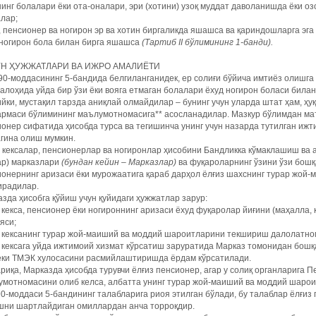
инг болалари ёки ота-оналари, эри (хотини) узоқ муддат даволанишда ёки 
лар;
, пенсионер ва ногирон эр ва хотин биргаликда яшашса ва қариндошларга эг
 ногирон бола билан бирга яшашса
(Тартиб
II бўлимининг 1-банди).
Н ҲУЖЖАТЛАРИ ВА ИЖРО АМАЛИЁТИ
0-моддасининг 5-бандида белгиланганидек, ер солиғи бўйича имтиёз олишга
алоҳида уйда бир ўзи ёки вояга етмаган болалари ёхуд ногирон боласи била
йки, мустақил тарзда аниқлай олмайдилар – бунинг учун уларда штат ҳам, ҳуқ
рмаси бўлимининг маълумотномасига** асосланадилар. Мазкур бўлимдан маъ
онер сифатида ҳисобда турса ва тегишинча унинг учун назарда тутилган и
гина олиш мумкин.
 кексалар, пенсионерлар ва ногиронлар ҳисобини Бандликка кўмаклашиш ва
ар) марказлари
(бундан кейин – Марказлар)
ва фуқароларнинг ўзини ўзи бош
онернинг аризаси ёки мурожаатига қараб дарҳол ёлғиз шахснинг турар жой
ирадилар.
зда ҳисобга қўйиш учун қуйидаги ҳужжатлар зарур:
 кекса, пенсионер ёки ногироннинг аризаси ёхуд фуқаролар йиғини (маҳалла, қ
яси;
з кексанинг турар жой-маиший ва моддий шароитларини текшириш далолатно
 кексага уйда ижтимоий хизмат кўрсатиш заруратида Марказ томонидан бошқ
ёки ТМЭК хулосасини расмийлаштиришда ёрдам кўрсатилади.
риқа, Марказда ҳисобда турувчи ёлғиз пенсионер, агар у солиқ органларига 
умотномасини олиб келса, албатта унинг турар жой-маиший ва моддий шаро
0-моддаси 5-бандининг талабларига риоя этилган бўлади, бу талаб­лар ёлғи
шни шартлайдиган омиллардан анча торроқдир.