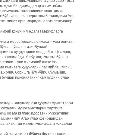
и ҳақидаги фикрларимизга улар сабр-тоқат
ихоҳлик билдирмадилар ва имтиёзга
и зиммасига юкланишини эслатдилар.
к бўйича пенсионерга ҳам бериладими ёки
 таъминот органларидан ёлғиз пенсионер
жтимоий қонунчиликдаги таърифларга
 кимга мерос қолдира олмаса – ўша ёлғиз».
бўлса – ўша ёлғиз». Бундай
қоми ва ҳуқуқларини янада батафсилроқ
ни юкламайди. Ушбу мақомга эга бўлган
уф этиши – уни жисмоний шахс ёки
рида имтиёзга ҳуқуқларни расмийлаштириш
аб олиб боришга йўл қўйиб бўлмайди.
 бундай имкониятнинг ҳам олдини олар
мазмуни қонунлар ёки ҳукумат ҳужжатлари
 соҳадаги муносабатларни тартибга
иш юзага келган: идоравий ҳужжатнинг
 мумкинми? Агар улар ҳозирдагидан
са, айтилган мақом тўғрисидаги қоидалар
моий қонунчилик бўйича белгиланганига