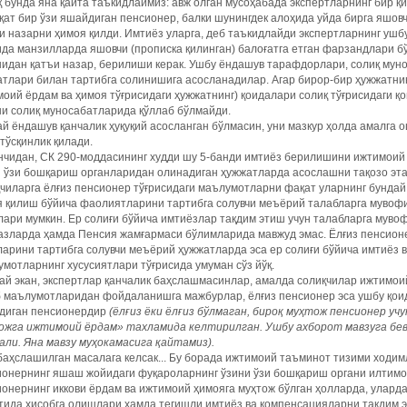
 бунда яна қайта таъкидлаймиз: авж олган мусоҳабада экспертларнинг бир қи
ат бир ўзи яшайдиган пенсионер, балки шунингдек алоҳида уйда бирга яшовч
и назарни ҳимоя қилди. Имтиёз уларга, деб таъкидлайди экспертларнинг ушбу
да манзилларда яшовчи (прописка қилинган) балоғатга етган фарзандлари б
дан қатъи назар, берилиши керак. Ушбу ёндашув тарафдорлари, солиқ муно
тлари билан тартибга солинишига асосланадилар. Агар бирор-бир ҳужжатнин
оий ёрдам ва ҳимоя тўғрисидаги ҳужжатнинг) қоидалари солиқ тўғрисидаги қ
и солиқ муносабатларида қўллаб бўлмайди.
й ёндашув қанчалик ҳуқуқий асосланган бўлмасин, уни мазкур ҳолда амалга о
тўсқинлик қилади.
нчидан, СК 290-моддасининг худди шу 5-банди имтиёз берилишини ижтимоий
 ўзи бошқариш органларидан олинадиган ҳужжатларда асослашни тақозо этад
қчиларга ёлғиз пенсионер тўғрисидаги маълумотларни фақат уларнинг бунд
 қилиш бўйича фаолиятларини тартибга солувчи меъёрий талабларга мувофи
ари мумкин. Ер солиғи бўйича имтиёзлар тақдим этиш учун талабларга муво
азларда ҳамда Пенсия жамғармаси бўлимларида мавжуд эмас. Ёлғиз пенсион
ларини тартибга солувчи меъёрий ҳужжатларда эса ер солиғи бўйича имтиёз 
мотларнинг хусусиятлари тўғрисида умуман сўз йўқ.
й экан, экспертлар қанчалик баҳслашмасинлар, амалда солиқчилар ижтимои
 маълумотларидан фойдаланишга мажбурлар, ёлғиз пенсионер эса ушбу қоида
диган пенсионердир
(ёлғиз ёки ёлғиз бўлмаган, бироқ муҳтож пенсионер учу
ожга ижтимоий ёрдам» тахламида келтирилган. Ушбу ахборот мавзуга бев
ли. Яна мавзу муҳокамасига қайтамиз).
баҳслашилган масалага келсак... Бу борада ижтимоий таъминот тизими ходи
онернинг яшаш жойидаги фуқароларнинг ўзини ўзи бошқариш органи илтимос
онернинг иккови ёрдам ва ижтимоий ҳимояга муҳтож бўлган ҳолларда, улард
ида ҳисобга олишлари ҳамда тегишли имтиёз ва компенсацияларни тақдим эт