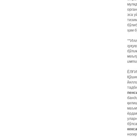
мулкд
орган
эса у
тизим
бўлиб
ҳам б
**Ил
ҳуқу
бўли
маъл
имти
ЁЛҒИ
Қўшим
йилла
тадби
пенс
банд
қилиш
маъму
ёрдам
уларн
бўлса
кекс
ногир