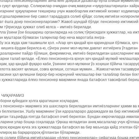
зларга пенсионерларнинг анча кенг доираси даъвогар бўла олиши мумкинлиг
 сукут қилдилар. Солиқчилар очиқдан-очиқ мавзуни «чуқурлаштиришга» хайр
гарнинг ҳуқуқларини текшириш учун жавобгарлик ижтимоий хизмат ходимлар
тдошларимизни бир савол тараддудга солиб қўйди: солиқ имтиёзи ногиронли
қат ёшга доир пенсионерларгами? Жавоб шундай бўлди: пенсионер ижтимоий
и тўғрисида ҳужжат олиб келса – имтиёз берилади.
ла ўзини ўзи бошқариш органларида на солиқ тўғрисидаги ҳужжатлар, на и
н муштарак бўлмаган талқинлар бир неча маротаба янгра-
 бу эса жуда ҳам ташвишли ҳол. «Агар ҳеч қандай қон-қариндоши бўлмаса, ҳеч
 кишига ёрдам берилса-ю, сўнгра унинг мол-мулки давлат ихтиёрига ўтадиган 
азаларнинг пайдо бўлиши, фикримизча, имтиёз бериладиган шахсларнинг ма
арни талаб қилади. «Ёлғиз пенсионер»га қонун ҳеч қандай мулкий чеклашлар
ҳам, ҳар қандай фуқаро каби, ўзининг мол-мулкини ўз хоҳиши бўйича тасарр
лотга васият қилиши, совға қилиши, сотиши мумкин... Жамоатчилик тасавву
асини ҳал қилишни бирор-бир ноқонуний чеклашлар ёки талаблар билан боғл
н ҳужжатларида ёлғиз пенсионер мақомини янада батафсил тавсифлаб бериш
 ЧИҚАРАМИЗ
орни қуйидаги ҳолга қаратишни хоҳлардик.
з пенсионер» мақомига эга шахсларга бериладиган имтиёзларнинг ҳажми ва 
 белгиланган. Ушбу мақомнинг ўзи идоралараро даражадаги ва бир ижтимоий
иган таърифда ғоятда батафсил очиб берилган. Бундан ижрочиларда иккилан
ларини улар бошқа соҳаларда тўқнаш келадиган аниқ масалалар учун қўллаш
роқ юридик кучга эга ҳужжатларда батафсил ва бир маънода қайд этилган бўл
лироқ ва барқарорроқ қўлланган бўлармиди.
ер солиғи бўйича имтиёзлардан «ёлғиз пенсионерлар» сифатида бошқа ижти