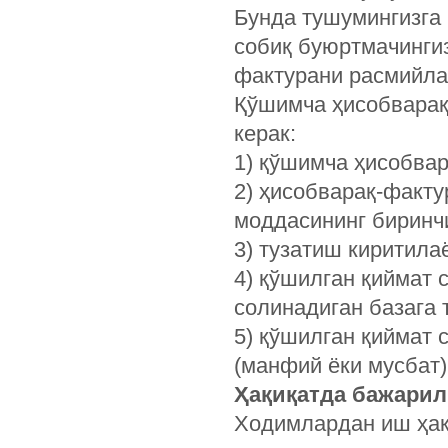
Бунда тушумингизга
собиқ буюртмачинги
фактурани расмийла
Қўшимча ҳисобварақ
керак:
1) қўшимча ҳисобвар
2) ҳисобварақ-факту
моддасининг биринчи
3) тузатиш киритила
4) қўшилган қиймат 
солинадиган базага 
5) қўшилган қиймат 
(манфий ёки мусбат)
Ҳақиқатда бажарилг
Ходимлардан иш ҳақ