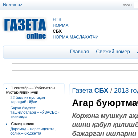
Norma.uz
Логин:
НТВ
НОРМА
СБХ
НОРМА МАСЛАХАТЧИ
Главная
Свежий номер
1 сентябрь – Ўзбекистон
Газета
СБХ
/
2013 го
мустақиллиги куни
22 йиллик мустақил
Агар буюртма
тараққиёт йўли
Барча бюджет
ташкилотлари – «ЎЗАСБО»
Корхона мушкул аҳ
тизимида
ишни қабул қилишд
Солиқ солиш
Даромад – норезидентга,
бажарган ишларни 
солиқ – бюджетга