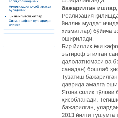
фойдаланганда;
солиқ солинадими?
Амортизация ҳисобламасак
бажарилган ишлар,
бўладими?
Реализация қилишда
Бизнинг маслаҳатлар
Хизмат сафари пулларидан
йиллик муддат ичида
алимент
хизматлар) бўйича э
оширилади.
Бир йиллик ёки каф
эътироф этилган са
далолатномаси ва б
санадан) бошлаб ҳи
Тузатиш бажарилган 
даврида амалга оши
Ягона солиқ тўлови 
ҳисобланади. Тегиши
бажарилган, улардан
2013 йилги тушумга 