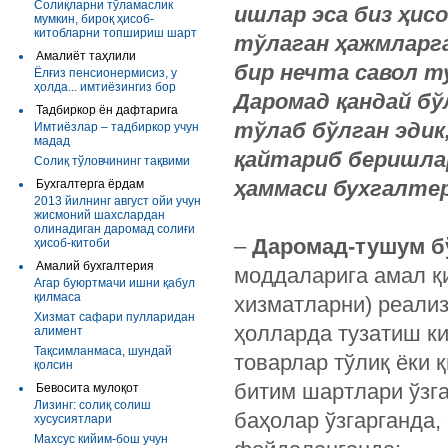
Солиқларни тўламаслик
ишлар эса биз ҳис
мумкин, бироқ ҳисоб-
китобларни топшириш шарт
тўлаган ҳажмларга
Амалиёт таҳлили
бир нечта савол т
Ёлғиз пенсионермисиз, у
ҳолда... имтиёзингиз бор
Даромад қандай бў
Тадбиркор ён дафтарига
тўлаб бўлган эдик
Имтиёзлар – тадбиркор учун
мадад
қайтариб беришла
Солиқ тўловчининг тақвими
ҳаммаси бухгалтер
Бухгалтерга ёрдам
2013 йилнинг август ойи учун
жисмоний шахслардан
олинадиган даромад солиғи
–
Даромад-тушум б
ҳисоб-китоби
Амалий бухгалтерия
моддаларига амал қ
Агар буюртмачи ишни қабул
қилмаса
хизматларни) реали
Хизмат сафари пулларидан
ҳолларда тузатиш к
алимент
Тақсимланмаса, шундай
товарлар тўлиқ ёки 
қолсин
битим шартлари ўзга
Бевосита мулоқот
Лизинг: солиқ солиш
баҳолар ўзгарганда,
хусусиятлари
Махсус кийим-бош учун