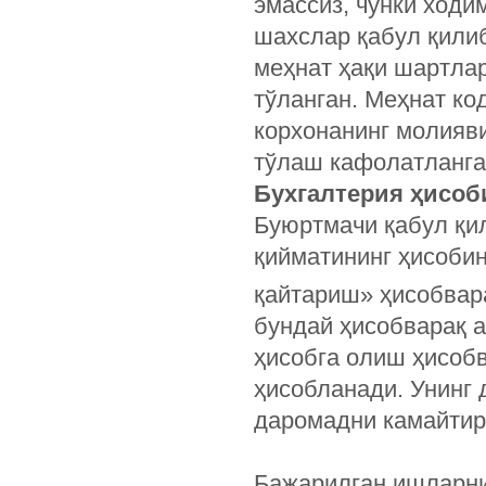
эмассиз, чунки ходи
шахслар қабул қилиб
меҳнат ҳақи шартлар
тўланган. Меҳнат ко
корхонанинг молияви
тўлаш кафолатланга
Бухгалтерия ҳисоб
Буюртмачи қабул қи
қийматининг ҳисоби
қайтариш» ҳисобвар
бундай ҳисобварақ 
ҳисобга олиш ҳисобв
ҳисобланади. Унинг
даромадни камайтир
Бажарилган ишларни