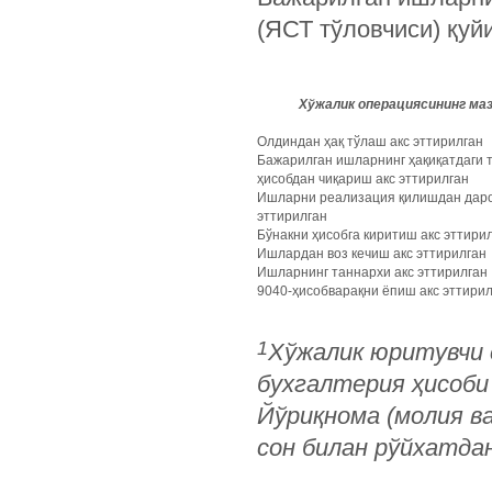
(ЯСТ тўловчиси) қуй
Хўжалик операциясининг ма
Олдиндан ҳақ тўлаш акс эттирилган
Бажарилган ишларнинг ҳақиқатдаги 
ҳисобдан чиқариш акс эттирилган
Ишларни реализация қилишдан даро
эттирилган
Бўнакни ҳисобга киритиш акс эттири
Ишлардан воз кечиш акс эттирилган
Ишларнинг таннархи акс эттирилган
9040-ҳисобварақни ёпиш акс эттири
1
Хўжалик юритувчи 
бухгалтерия ҳисоби
Йўриқнома (молия ва
сон билан рўйхатдан