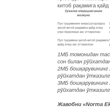
китоб рақамига қайд
Хўжалик операциясининг
мазмуни
Пул тушумининг инкассаторларга
ҳисоб-китоб рақамига қайд этиш
учун берилиши акс эттирилган
Пул тушумини ҳисоб-китоб рақамига
қайд этиш акс эттирилган
1МБ томонидан тасд
сон билан рўйхатда
2МБ бошқарувининг 
рўйхатдан ўтказилг
3МБ бошқарувининг 
рўйхатдан ўтказилг
Жавобни «Norma Ek