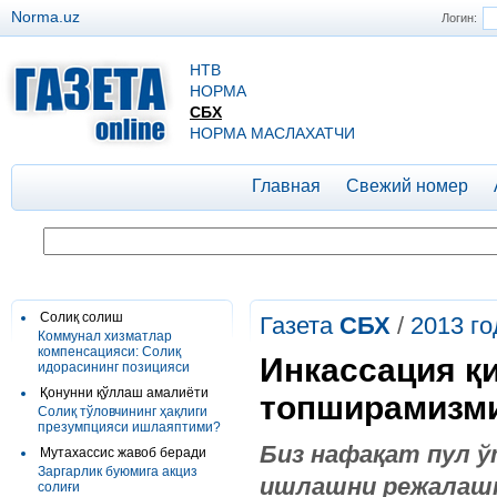
Norma.uz
Логин:
НТВ
НОРМА
СБХ
НОРМА МАСЛАХАТЧИ
Главная
Свежий номер
Солиқ солиш
Газета
СБХ
/
2013 го
Коммунал хизматлар
компенсацияси: Солиқ
Инкассация қ
идорасининг позицияси
Қонунни қўллаш амалиёти
топширамизм
Cолиқ тўловчининг ҳақлиги
презумпцияси ишлаяптими?
Биз нафақат пул ў
Мутахассис жавоб беради
Заргарлик буюмига акциз
ишлашни режалашт
солиғи