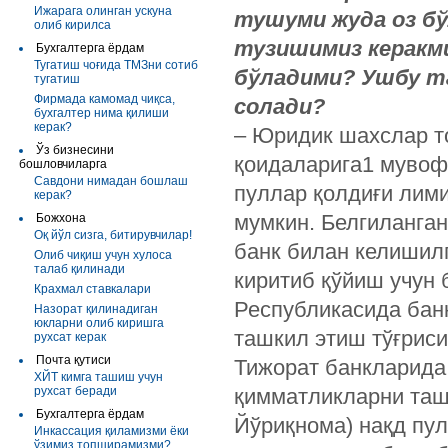
Ижарага олинган ускуна
тушуми жуда оз бў
олиб кирилса
тузишимиз керакм
Бухгалтерга ёрдам
Тугатиш чоғида ТМЗни сотиб
бўладими? Ушбу т
тугатиш
Фирмада камомад чиқса,
солади?
бухгалтер нима қилиши
керак?
– Юридик шахслар т
Ўз бизнесини
қоидаларига1 мувофи
бошловчиларга
Савдони нимадан бошлаш
пуллар қолдиғи лим
керак?
мумкин. Белгиланган
Божхона
Oқ йўл сизга, битирувчилар!
банк билан келишил
Олиб чиқиш учун хулоса
талаб қилинади
киритиб қўйиш учун
Крахмал ставкалари
Республикасида бан
Назорат қилинадиган
юкларни олиб киришга
ташкил этиш тўғриси
рухсат керак
Почта қутиси
Тижорат банкларида
ХЙТ кимга ташиш учун
рухсат беради
қимматликларни таш
Бухгалтерга ёрдам
Йўриқнома) нақд пу
Инкассация қиламизми ёки
ўзимиз топширамизми?