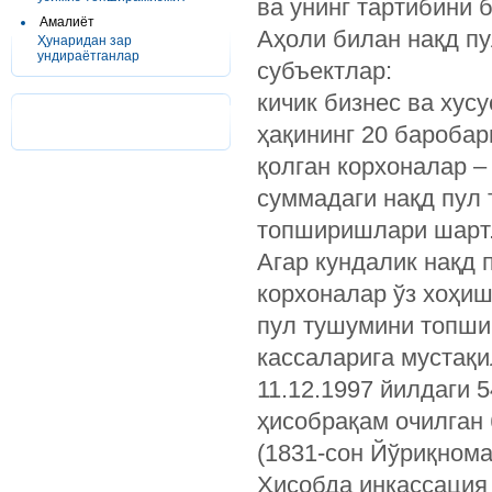
ва унинг тартибини 
Амалиёт
Аҳоли билан нақд пу
Ҳунаридан зар
ундираётганлар
субъектлар:
кичик бизнес ва хус
ҳақининг 20 баробар
қолган корхоналар –
суммадаги нақд пул
топширишлари шарт
Агар кундалик нақд 
корхоналар ўз хоҳиш
пул тушумини топшир
кассаларига мустақ
11.12.1997 йилдаги 5
ҳисобрақам очилган 
(1831-сон Йўриқнома
Ҳисобда инкассация