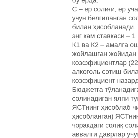
бу ерда:
С – ер солиғи, ер у
учун белгиланган со
билан ҳисобланади. 
энг кам ставкаси – 1
К1 ва К2 – амалга о
жойлашган жойидан 
коэффициентлар (22
алкоголь сотиш била
коэффициент назард
Бюджетга тўланадиг
солинадиган ялпи ту
ЯСТнинг ҳисоблаб чи
ҳисобланган) ЯСТнин
чоракдаги солиқ сол
аввалги даврлар учу