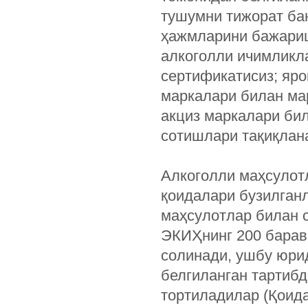
тушумни тижорат ба
ҳажмларини бажариш
алкоголли ичимликл
сертификатисиз; яро
маркалари билан ма
акциз маркалари би
сотишлари тақиқлана
Алкоголли маҳсулот
қоидалари бузилган
маҳсулотлар билан 
ЭКИҲнинг 200 барав
солинади, ушбу юри
белгиланган тартиб
тортиладилар (Қоида