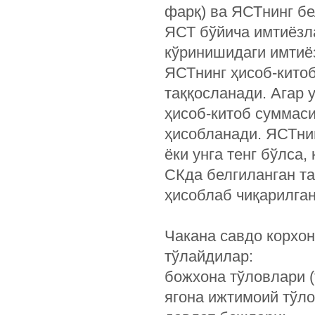
фарқ) ва ЯСТнинг бе
ЯСТ бўйича имтиёзл
кўринишидаги имтиёз
ЯСТнинг ҳисоб-китоб
таққосланади. Агар у
ҳисоб-китоб суммас
ҳисобланади. ЯСТни
ёки унга тенг бўлс
СКда белгиланган та
ҳисоблаб чиқарилган
Чакана савдо корхо
тўлайдилар:
божхона тўловлари (
ягона ижтимоий тўло