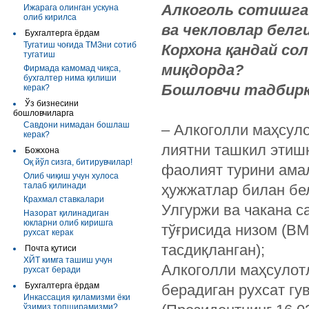
Алкоголь сотишга
Ижарага олинган ускуна
олиб кирилса
ва чекловлар белг
Бухгалтерга ёрдам
Тугатиш чоғида ТМЗни сотиб
Корхона қандай со
тугатиш
миқдорда?
Фирмада камомад чиқса,
бухгалтер нима қилиши
Бошловчи тадбирк
керак?
Ўз бизнесини
бошловчиларга
Савдони нимадан бошлаш
– Алкоголли маҳсуло
керак?
лиятни ташкил этишн
Божхона
Oқ йўл сизга, битирувчилар!
фаолият турини ама
Олиб чиқиш учун хулоса
талаб қилинади
ҳужжатлар билан бе
Крахмал ставкалари
Улгуржи ва чакана с
Назорат қилинадиган
юкларни олиб киришга
тўғрисида низом (ВМ
рухсат керак
тасдиқланган);
Почта қутиси
ХЙТ кимга ташиш учун
Алкоголли маҳсулот
рухсат беради
Бухгалтерга ёрдам
берадиган рухсат гу
Инкассация қиламизми ёки
ўзимиз топширамизми?