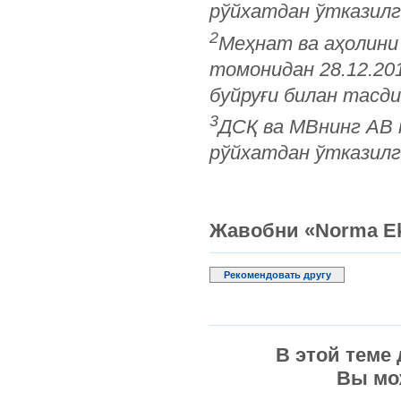
рўйхатдан ўтказилг
2
Меҳнат ва аҳолини
томонидан 28.12.20
буйруғи билан тасди
3
ДСҚ ва МВнинг АВ 
рўйхатдан ўтказилг
Жавобни «Norma Ek
Рекомендовать другу
В этой теме
Вы мо