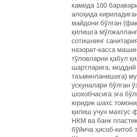
камида 100 баравар
алоҳида кириладиган
майдони бўлган (фақ
қилишга мўлжалланг
сотишнинг санитари
назорат-касса машин
тўловларни қабул қ
шартларига, моддий
таъминланишига) му
ускуналари бўлган ў
шохобчасига эга бўл
юридик шахс томони
қилиш учун махсус 
НКМ ва банк пластик
бўйича ҳисоб-китоб 