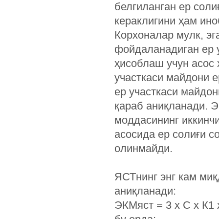
белгиланган ер соли
кераклигини ҳам ино
Корхоналар мулк, эг
фойдаланадиган ер 
ҳисоблаш учун асос 
участкаси майдони е
ер участкаси майдон
қараб аниқланади. Э
моддасининг иккинчи
асосида ер солиғи с
олинмайди.
ЯСТнинг энг кам миқ
аниқланади:
ЭКМяст = 3 х С х К1 х