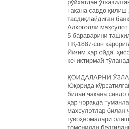
рўйхатдан ўтказилга
чакана савдо қилиш 
тасдиқлайдиган банк
Алкоголли маҳсулот
5 бараварини ташкил
ПҚ-1887-сон қарориг
Йиғим ҳар ойда, ҳис
кечиктирмай тўланад
ҚОИДАЛАРНИ ЎЗЛ
Юқорида кўрсатилга
билан чакана савдо
ҳар чоракда туманла
маҳсулотлар билан ч
гувоҳномалари олиш
томонидан белгилан