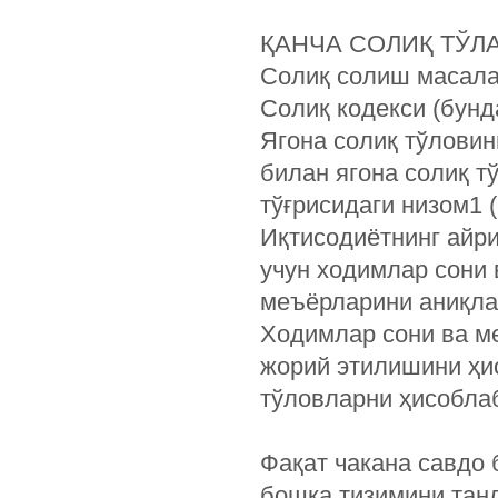
ҚАНЧА СОЛИҚ ТЎЛ
Солиқ солиш масала
Солиқ кодекси (бунд
Ягона солиқ тўловин
билан ягона солиқ т
тўғрисидаги низом1 
Иқтисодиётнинг айр
учун ходимлар сони 
меъёрларини аниқла
Ходимлар сони ва м
жорий этилишини ҳи
тўловларни ҳисоблаб
Фақат чакана савдо
бошқа тизимини танл