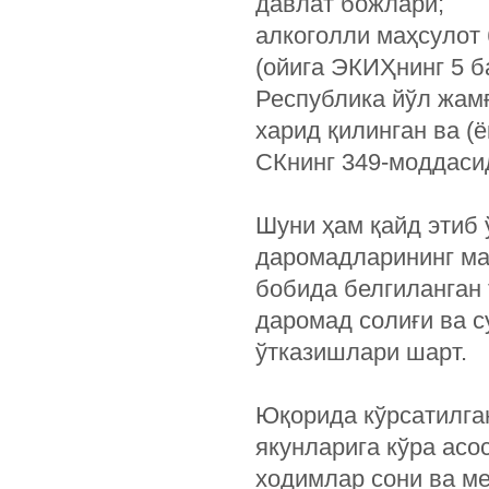
давлат божлари;
алкоголли маҳсулот 
(ойига ЭКИҲнинг 5 б
Республика йўл жамғ
харид қилинган ва (ё
СКнинг 349-моддасид
Шуни ҳам қайд этиб 
даромадларининг ма
бобида белгиланган
даромад солиғи ва 
ўтказишлари шарт.
Юқорида кўрсатилга
якунларига кўра асо
ходимлар сони ва ме