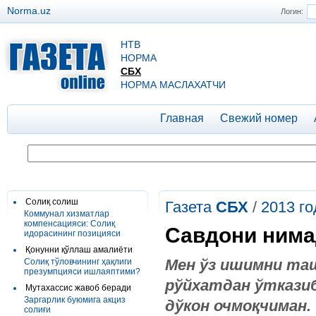
Norma.uz
Логин:
НТВ
НОРМА
СБХ
НОРМА МАСЛАХАТЧИ
Главная
Свежий номер
Солиқ солиш
Газета
СБХ
/
2013 го
Коммунал хизматлар
компенсацияси: Солиқ
Савдони нима
идорасининг позицияси
Қонунни қўллаш амалиёти
Мен ўз ишимни таш
Cолиқ тўловчининг ҳақлиги
презумпцияси ишлаяптими?
рўйхатдан ўткази
Мутахассис жавоб беради
Заргарлик буюмига акциз
дўкон очмоқчиман.
солиғи