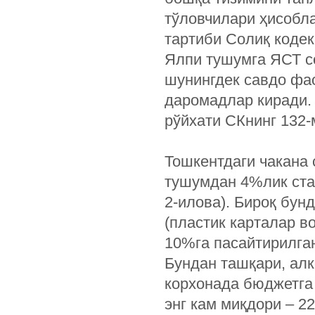
тўловчилари ҳисобл
тартиби Солиқ кодек
Ялпи тушумга ЯСТ с
шунингдек савдо фа
даромадлар киради.
рўйхати СКнинг 132-
Тошкентдаги чакана
тушумдан 4%лик став
2-илова). Бироқ бун
(пластик карталар в
10%га пасайтирилган
Бундан ташқари, ал
корхонада бюджетга
энг кам миқдори – 2