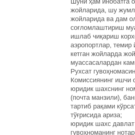
Шуни ҳам инобатга о
жойларида, шу жумл
жойларида ва дам о
соғломлаштириш муа
ишлаб чиқариш корх
аэропортлар, темир 
кетган жойларда жо
муассасалардан кам
Рухсат гувоҳномаси
Комиссиянинг ишчи о
юридик шахснинг но
(почта манзили), ба
тартиб рақами кўрса
тўғрисида ариза;
юридик шахс давлат 
гувоҳноманинг нотар