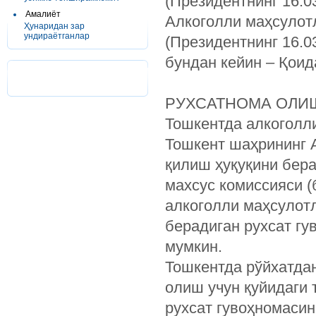
(Президентнинг 16.0
Амалиёт
Алкоголли маҳсулот
Ҳунаридан зар
ундираётганлар
(Президентнинг 16.0
бундан кейин – Қоид
РУХСАТНОМА ОЛИ
Тошкентда алкоголл
Тошкент шаҳрининг 
қилиш ҳуқуқини бер
махсус комиссия­си 
алкоголли маҳсулотл
берадиган рухсат г
мумкин.
Тошкентда рўйхатдан
олиш учун қуйидаги 
рухсат гувоҳномасин