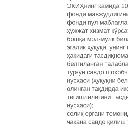
ЭКИҲнинг камида 10
фонди мавжудлигини
фонди пул маблағла
ҳужжат хизмат кўрса
бошқа мол-мулк бил
эгалик ҳуқуқи, унинг
ҳақидаги тасдиқнома
белгиланган талабла
турғун савдо шохоб
нусхаси (ҳуқуқни бе
олинган тақдирда иж
тегишлилигини тасди
нусхаси);
солиқ органи томон
чакана савдо қилиш