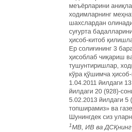
меъёрларини аниқла
ходимларнинг меҳна
шахслардан олинадиг
суғурта бадалларини
ҳисоб-китоб қилишл
Ер солиғининг 3 бар
ҳисоблаб чиқариш в
тушунтиришлар, ход
кўра қўшимча ҳисоб-
1.04.2011 йилдаги 13
йилдаги 20 (928)-со
5.02.2013 йилдаги 5
топширамиз» ва газе
Шунингдек сиз уларн
1
МВ, ИВ ва ДСҚнинг 