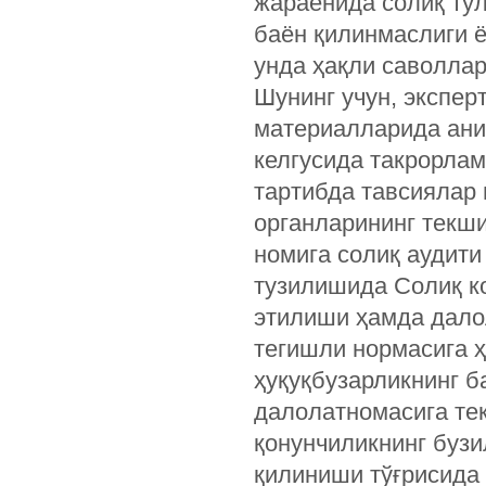
жараёнида солиқ тўл
баён қилинмаслиги 
унда ҳақли саволлар
Шунинг учун, экспер
материалларида ани
келгусида такрорла
тартибда тавсиялар 
органларининг текш
номига солиқ аудити
тузилишида Солиқ к
этилиши ҳамда дало
тегишли нормасига ҳ
ҳуқуқбузарликнинг б
далолатномасига те
қонунчиликнинг буз
қилиниши тўғрисида