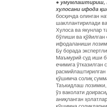
●
умумлаштириш, 
хулосани ифода қи
босқичда олинган на
шакллантирилади ва
Хулоса ва якунлар 
бўлиши ва қўйилган 
ифодаланиши лозим
Бу борада экспертли
Маъмурий суд иши бў
ечимига ўтказилган 
расмийлаштирилган 
қўшимча солиқ сумм
Таъкидлаш лозимки, 
ўз ваколати доирас
аниқланган ҳолатлар
қўшимча солиқларни