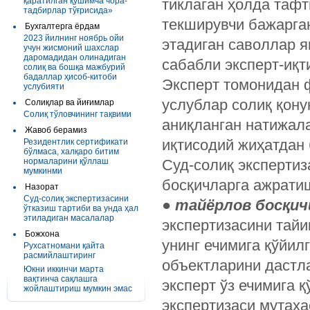
қаратилган қўшимча чора-
тиклаган ҳолда тафт
тадбирлар тўғрисида»
текширувчи бажарга
Бухгалтерга ёрдам
2023 йилнинг ноябрь ойи
этадиган саволлар я
учун жисмоний шахслар
даромадидан олинадиган
сабабли эксперт-иқт
солиқ ва бошқа мажбурий
бадаллар ҳисоб-китоби
Эксперт томонидан 
услубияти
услублар солиқ қону
Солиқлар ва йиғимлар
Солиқ тўловчининг тақвими
аниқланган натижал
Жавоб берамиз
иқтисодий жиҳатдан 
Резидентлик сертификати
бўлмаса, халқаро битим
нормаларини қўллаш
Суд-солиқ экспертиз
мумкинми
босқичларга ажрати
Назорат
Суд-солиқ экспертизасини
●
тайёрлов босқич
ўтказиш тартиби ва унда ҳал
этиладиган масалалар
экспертизасини тайи
Божхона
унинг ечимига қўйил
Рухсатномани қайта
расмийлаштиринг
объектларини дастла
Юкни иккинчи марта
вақтинча сақлашга
эксперт ўз ечимига 
жойлаштириш мумкин эмас
экспертизаси мутаха