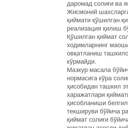
даромад солиғи ва я
Жисмоний шахсларга
қиймати қўшилган қ
реализация қилиш б
Қўшилган қиймат со
ходимларнинг маоши
овқатланиш ташкилот
кўрмайди.
Мазкур масала бўйич
нормасига кўра соли
ҳисобидан ташкил эт
харажатлари қиймати
ҳисобланиши белгила
текшируви бўйича р
қиймат солиғи бўйич
жиҳатдан асосли деб