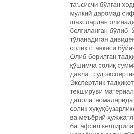
таъсисчи бўлган хо
мулкий даромад сиф
шахслардан олинади
белгиланган бўлиб, 
тўланадиган дивиде
солиқ ставкаси бўйи
Олиб борилган тадқ
қўшимча солиқ сумм
давлат суд эксперти
Экспертлик тадқиқот
текшируви материал
далолатномаларида 
солиқ ҳуқуқбузарлик
ва меъёрий ҳужжатл
батафсил келтирилав