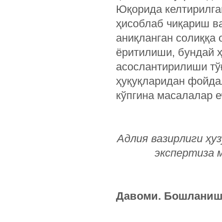
Юқорида келтирилга
ҳисоблаб чиқариш ва
аниқланган солиққа 
ёритилиши, бундай 
асослантирилиши тўғ
ҳуқуқларидан фойда
кўпгина масалалар е
Адлия вазирлиги ҳу
экспертиза 
Давоми. Бошланиши