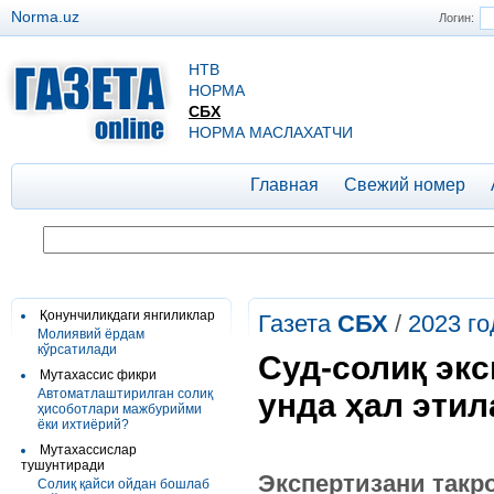
Norma.uz
Логин:
НТВ
НОРМА
СБХ
НОРМА МАСЛАХАТЧИ
Главная
Свежий номер
Қонунчиликдаги янгиликлар
Газета
СБХ
/
2023 го
Молиявий ёрдам
кўрсатилади
Суд-солиқ экс
Мутахассис фикри
Автоматлаштирилган солиқ
унда ҳал эти
ҳисоботлари мажбурийми
ёки ихтиёрий?
Мутахассислар
тушунтиради
Экспертизани такро
Солиқ қайси ойдан бошлаб