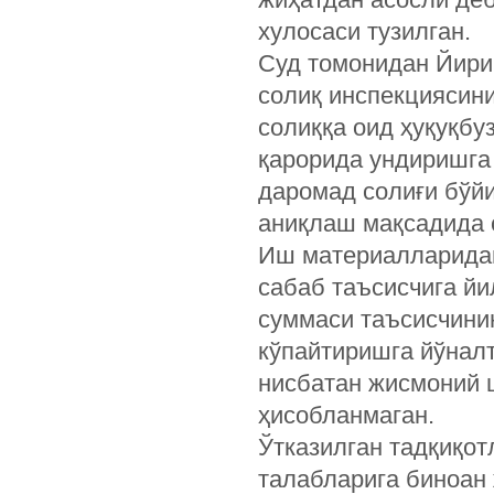
хулосаси тузилган.
Суд томонидан Йири
солиқ инспекциясин
солиққа оид ҳуқуқбу
қарорида ундиришга
даромад солиғи бўй
аниқлаш мақсадида с
Иш материалларидан
сабаб таъсисчига йи
суммаси таъсисчини
кўпайтиришга йўнал
нисбатан жисмоний 
ҳисобланмаган.
Ўтказилган тадқиқот
талабларига биноан