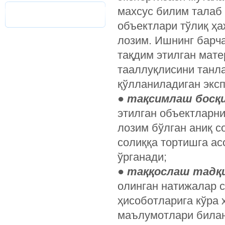
махсус билим талаб 
объектлари тўлиқ ҳ
лозим. Ишнинг барча
тақдим этилган мат
тааллуқлисини танла
қўлланиладиган экс
●
тақсимлаш босқи
этилган объектларн
лозим бўлган аниқ 
солиққа тортишга ас
ўрганади;
●
таққослаш тадқи
олинган натижалар с
ҳисоботларига кўра 
маълумотлари била