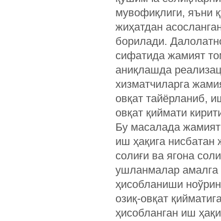
мувофиқлиги, яъни 
жиҳатдан асосланган
борилади. Далолатн
сифатида жамият то
аниқлашда реализац
хизматчиларга жами
овқат тайёрланиб, и
овқат қиймати кирит
Бу масалада жамият 
иш ҳақига нисбатан
солиғи ва ягона сол
ушланмалар амалга 
ҳисобланиши ноўрин.
озиқ-овқат қийматиг
ҳисобланган иш ҳақ