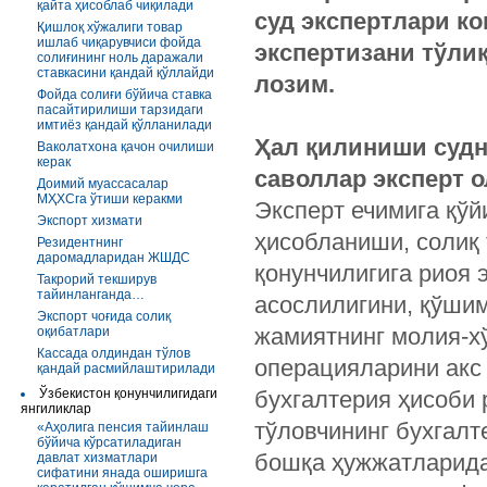
қайта ҳисоблаб чиқилади
суд экспертлари к
Қишлоқ хўжалиги товар
ишлаб чиқарувчиси фойда
экспертизани тўли
солиғининг ноль даражали
ставкасини қандай қўллайди
лозим.
Фойда солиғи бўйича ставка
пасайтирилиши тарзидаги
имтиёз қандай қўлланилади
Ҳал қилиниши судн
Ваколатхона қачон очилиши
керак
саволлар эксперт 
Доимий муассасалар
МҲХСга ўтиши керакми
Эксперт ечимига қўй
Экспорт хизмати
ҳисобланиши, солиқ
Резидентнинг
даромадларидан ЖШДС
қонунчилигига риоя 
Такрорий текширув
тайинланганда…
асослилигини, қўши
Экспорт чоғида солиқ
жамиятнинг молия-х
оқибатлари
Кассада олдиндан тўлов
операцияларини акс
қандай расмийлаштирилади
Ўзбекистон қонунчилигидаги
бухгалтерия ҳисоби 
янгиликлар
тўловчининг бухгалт
«Аҳолига пенсия тайинлаш
бўйича кўрсатиладиган
бошқа ҳужжатларида
давлат хизматлари
сифатини янада оширишга