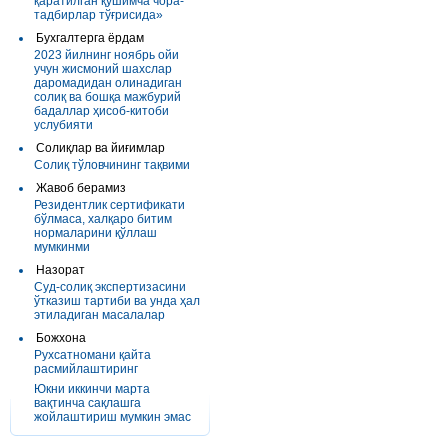
қаратилган қўшимча чора-
тадбирлар тўғрисида»
Бухгалтерга ёрдам
2023 йилнинг ноябрь ойи
учун жисмоний шахслар
даромадидан олинадиган
солиқ ва бошқа мажбурий
бадаллар ҳисоб-китоби
услубияти
Солиқлар ва йиғимлар
Солиқ тўловчининг тақвими
Жавоб берамиз
Резидентлик сертификати
бўлмаса, халқаро битим
нормаларини қўллаш
мумкинми
Назорат
Суд-солиқ экспертизасини
ўтказиш тартиби ва унда ҳал
этиладиган масалалар
Божхона
Рухсатномани қайта
расмийлаштиринг
Юкни иккинчи марта
вақтинча сақлашга
жойлаштириш мумкин эмас