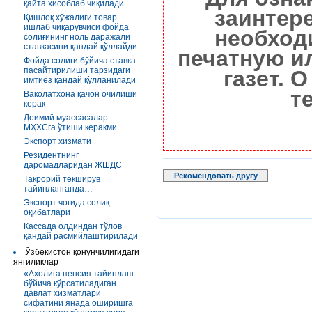
қайта ҳисоблаб чиқилади
заинтер
Қишлоқ хўжалиги товар
ишлаб чиқарувчиси фойда
необход
солиғининг ноль даражали
ставкасини қандай қўллайди
печатную и
Фойда солиғи бўйича ставка
пасайтирилиши тарзидаги
газет. 
имтиёз қандай қўлланилади
т
Ваколатхона қачон очилиши
керак
Доимий муассасалар
МҲХСга ўтиши керакми
Экспорт хизмати
Резидентнинг
даромадларидан ЖШДС
Рекомендовать другу
Такрорий текширув
тайинланганда…
Экспорт чоғида солиқ
оқибатлари
Кассада олдиндан тўлов
қандай расмийлаштирилади
Ўзбекистон қонунчилигидаги
янгиликлар
«Аҳолига пенсия тайинлаш
бўйича кўрсатиладиган
давлат хизматлари
сифатини янада оширишга