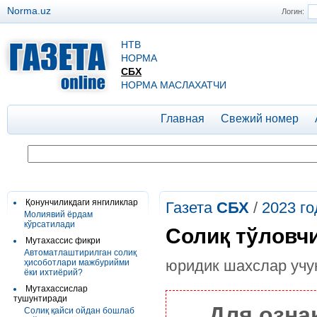
Norma.uz
Логин:
НТВ
НОРМА
СБХ
НОРМА МАСЛАХАТЧИ
Главная
Свежий номер
Қонунчиликдаги янгиликлар
Газета
СБХ
/
2023 го
Молиявий ёрдам
кўрсатилади
Солиқ тўловч
Мутахассис фикри
Автоматлаштирилган солиқ
юридик шахслар уч
ҳисоботлари мажбурийми
ёки ихтиёрий?
Мутахассислар
тушунтиради
Для озна
Солиқ қайси ойдан бошлаб