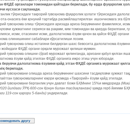
ан
ФҲДЁ
органлари
томонидан
қайтадан
берилади
,
бу
ерда
фуқаролик
ҳол
нчи
нусхаси
сақланади
.
ганлик тўғрисидаги такрорий гувоҳнома фуқаролик ҳолати тўғрисидаги далола
 ота-онасига ёки қонуний тартибда расмийлаштирилган ишончномага эга бўл
рий гувоҳнома олиш тўғрисидаги аризада ариза берувчининг фамилияси, исми
қловчи ҳужжатнинг серияси ва рақами, ким томонидан ва қаерда берилгани, 
ияси, исми, отасининг исми, далолатнома ёзуви қачон ва қайси ФҲДЁ органи
ҳнома олинишининг сабаблари кўрсатилиши лозим.
рий гувоҳнома олиш истагини билдирган шахс бевосита далолатнома ёзувини
 жойидаги ФҲДЁ органи орқали мурожаат қилиши мумкин.
рий гувоҳнома олишни сўраб мурожаат қилинганда, аризани қабул қилган я
атнома ёзуви қайд этилган ФҲДЁ органига ижро этиш учун юборади.
а берувчи далолатнома ёзувини қайд этган ФҲДЁ органига мурожаат қилга
аёқ берилади.
рий гувоҳномани олишда ариза берувчининг шахсини тасдиқловчи ҳужжат тақ
аётган гувоҳномаларнинг юқори қисмида «Такрорий» ёзуви қайд этилади.
орий гувоҳномани берганлик учун давлат божи БҲМнинг 15%и миқдорида
(Миқ
2020 йилдаги ЎРҚ-600-сон Қонун билан тасдиқланган)
ҳамда герб йиғими БҲ
ги 119-сон қарори 5-банди)
ундирилади
.
комендовать другу