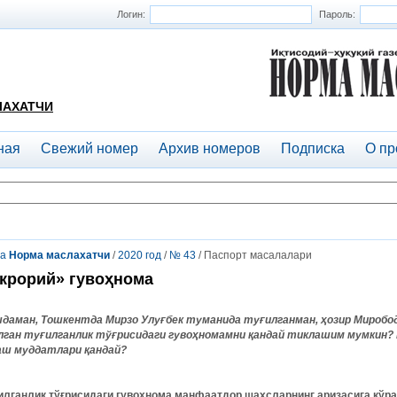
Логин:
Пароль:
ЛАХАТЧИ
ная
Свежий номер
Архив номеров
Подписка
О пр
та
Норма маслахатчи
/
2020 год
/
№ 43
/ Паспорт масалалари
крорий» гувоҳнома
шдаман, Тошкентда Мирзо Улуғбек туманида туғилганман, ҳозир Миробо
лган туғилганлик тўғрисидаги гувоҳномамни қандай тиклашим мумкин?
аш муддатлари қандай?
илганлик
тўғрисидаги
гувоҳнома
манфаатдор
шахсларнинг
аризасига
кўра