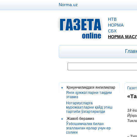
Norma.uz
НТВ
НОРМА
СБХ
НОРМА МАС
Глав
Қонунчиликдаги янгиликлар
Газе
Янги ҳужжатларни тақдим
«Та
этамиз
Нотариусларга
мурожаатларни қайд этиш
18 ё
тартиби ўзгартирилди
Йўқо
Жавоб берамиз
Тикл
Ўзбошимчалик билан
эгалланган ерлар учун ер
солиғи
–
Туғ