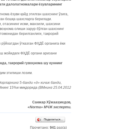
ати
далолатномалари
ёзувларининг
тнома ёзуви қайд этилган шахснинг ўзига,
ган бошқа шахсларга берилади.
, отасининг исми, манзили, шахсини
гувоҳнома олиши зарур бўлган шахснинг
 томонидан берилганлиги, такрорий
 рўйхатдан ўтказган ФҲДЁ органига ёки
шаш жойидаги ФҲДЁ органи аризани
нда, такрорий гувоҳнома шу куннинг
дим этилиши лозим.
дорларнинг 5-банди «д» кичик банди,
Мнинг 15%и миқдорида
(ВМнинг 25.04.2012
Санжар Хўжааҳмедов
,
«Norma» МЧЖ эксперти.
Поделиться…
Прочитано:
941
раз(а)