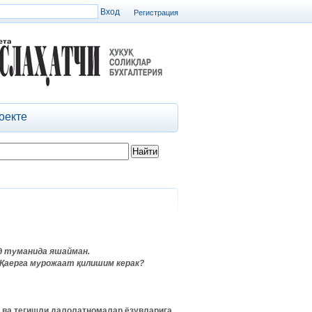
Регистрация
оекте
д туманида яшайман.
 Қаерга мурожаат қилишим керак?
ва
тегишли
далолатномалар
ёзувларига