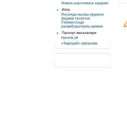
Жамоа шартномаси зарурми
Изоҳ
Россияда ишлаш ҳуқуқини
берувчи патентни
Ўзбекистонда
расмийлаштириш мумкин
Паспорт масалалари
Низоли уй
«Такрорий» гувоҳнома