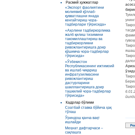
Расмий ҳужжатлар
асос
«Экспорт фаолиятини
бири
молиявий қўллаб-
Туғил
қувватлашни янада
унинг
кенгайтириш чора-
тадбирлари тўғрисида»
Такро
тасди
«Аҳолини тадбиркорликка
жалб қилиш тизимини
фамил
такомиллаштириш ва
гуво
тадбиркорликни
Такро
ривожлантиришга доир
яшаш
қўшимча чора-тадбирлар
тўғрисида»
Такро
далол
«Ўзбекистон
Республикасининг ижтимоий
Ариз
ва ишлаб чиқариш
ўзид
инфратузилмасини
Такро
ривожлантириш
Берил
дастурларини
Такр
шакллантиришга доир
ташкилий чора-тадбирлар
6.01.
тўғрисида»
йилда
Кадрлар бўлими
Соатбай ставка бўйича ҳақ
тўлаш
Ўриндош қанча вақт
ишлайди
Ре
Меҳнат дафтарчаси –
сақлашга