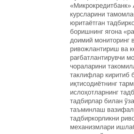
«Микрокредитбанк» 
курсларини тамомла
юритаётган тадбирк
боришнинг ягона «р
доимий мониторинг 
ривожлантириш ва к
рағбатлантирувчи м
чораларини такомил
таклифлар киритиб 
иқтисодиётнинг тар
ислоҳотларнинг тад
тадбирлар билан ўз
таъминлаш вазифала
тадбиркорликни рив
механизмлари ишла