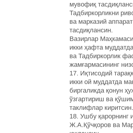
мувофиқ тасдиқланс
Тадбиркорликни рив
ва марказий аппарат
тасдиқлансин.
Вазирлар Маҳкамаси
икки ҳафта муддатд
ва Тадбиркорлик фа
жамғармасининг низ
17. Иқтисодий тарақ
икки ой муддатда м
биргаликда қонун ҳу
ўзгартириш ва қўши
таклифлар киритсин
18. Ушбу қарорнинг
Ж.А.Қўчқоров ва Ма