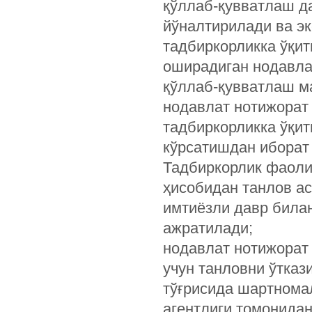
қўллаб-қувватлаш д
йўналтирилади ва эк
тадбиркорликка ўқи
оширадиган нодавла
қўллаб-қувватлаш м
нодавлат нотижорат
тадбиркорликка ўқи
кўрсатишдан иборат
Тадбиркорлик фаоли
ҳисобидан танлов ас
имтиёзли давр билан
ажратилади;
нодавлат нотижорат
учун танловни ўтка
тўғрисида шартнома
агентлиги томонида