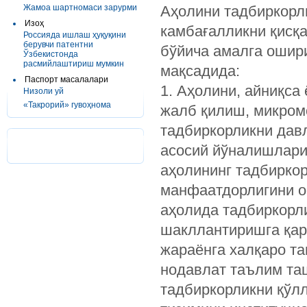
Жамоа шартномаси зарурми
Аҳолини тадбиркорл
Изоҳ
камбағалликни қисқ
Россияда ишлаш ҳуқуқини
берувчи патентни
бўйича амалга ошир
Ўзбекистонда
расмийлаштириш мумкин
мақсадида:
Паспорт масалалари
1. Аҳолини, айниқса
Низоли уй
«Такрорий» гувоҳнома
жалб қилиш, микро
тадбиркорликни дав
асосий йўналишлари
аҳолининг тадбирко
манфаатдорлигини 
аҳолида тадбиркорл
шакллантиришга қар
жараёнга халқаро т
нодавлат таълим та
тадбиркорликни қўл