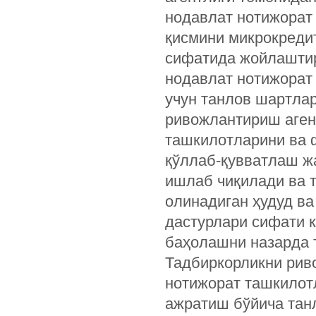
нодавлат нотижорат 
қисмини микрокреди
сифатида жойлашти
нодавлат нотижорат
учун танлов шартла
ривожлантириш аген
ташкилотларини ва 
қўллаб-қувватлаш ж
ишлаб чиқилади ва 
олинадиган ҳудуд ва
дастурлари сифати 
баҳолашни назарда 
Тадбиркорликни рив
нотижорат ташкилот
ажратиш бўйича тан