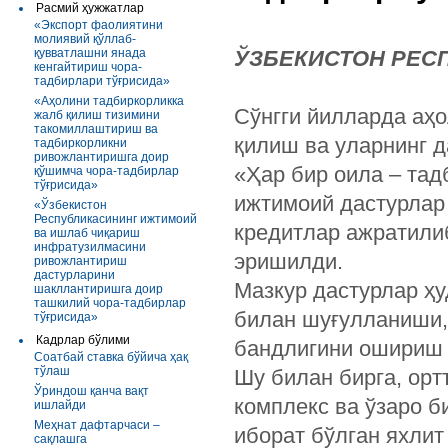
Расмий ҳужжатлар
«Экспорт фаолиятини
молиявий қўллаб-
қувватлашни янада
ЎЗБЕКИСТОН РЕС
кенгайтириш чора-
тадбирлари тўғрисида»
«Аҳолини тадбиркорликка
Сўнгги йилларда аҳо
жалб қилиш тизимини
такомиллаштириш ва
қилиш ва уларнинг 
тадбиркорликни
ривожлантиришга доир
«Ҳар бир оила – та
қўшимча чора-тадбирлар
тўғрисида»
ижтимоий дастурлар
«Ўзбекистон
Республикасининг ижтимоий
кредитлар ажратили
ва ишлаб чиқариш
инфратузилмасини
эришилди.
ривожлантириш
дастурларини
Мазкур дастурлар ҳ
шакллантиришга доир
ташкилий чора-тадбирлар
билан шуғулланиши,
тўғрисида»
Кадрлар бўлими
бандлигини ошириш у
Соатбай ставка бўйича ҳақ
тўлаш
Шу билан бирга, орт
Ўриндош қанча вақт
комплекс ва ўзаро б
ишлайди
Меҳнат дафтарчаси –
иборат бўлган яхлит
сақлашга