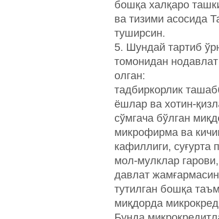
бошқа халқаро ташк
ва тизими асосида Т
туширсин.
5. Шундай тартиб ўр
томонидан нодавлат
олган:
тадбиркорлик ташаб
ёшлар ва хотин-қизл
сўмгача бўлган миқ
микрофирма ва кичик
кафиллиги, суғурта 
мол-мулклар гарови
давлат жамғармасин
тутилган бошқа таъм
миқдорда микрокред
Бунда микрокредитла