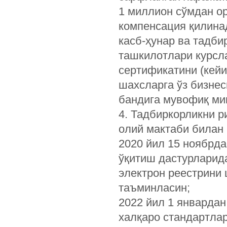
1 миллион сўмдан о
компенсация қилина
касб-ҳунар ва тадби
ташкилотлари курсл
сертификатини (кейи
шахсларга ўз бизнес
бандига мувофиқ ми
4. Тадбиркорликни р
олий мактаби билан 
2020 йил 15 ноябрда
ўқитиш дастурларид
электрон реестрини
таъминласин;
2022 йил 1 январдан
халқаро стандартла