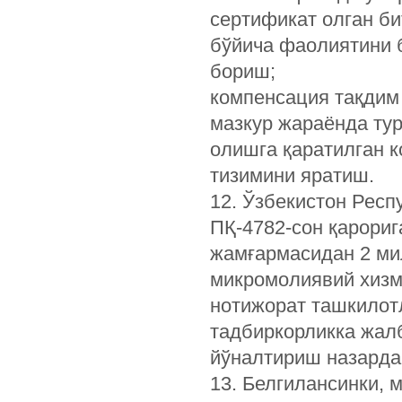
сертификат олган би
бўйича фаолиятини 
бориш;
компенсация тақдим
мазкур жараёнда ту
олишга қаратилган 
тизимини яратиш.
12. Ўзбекистон Респ
ПҚ-4782-сон қарориг
жамғармасидан 2 ми
микромолиявий хизм
нотижорат ташкилотл
тадбиркорликка жал
йўналтириш назарда 
13. Белгилансинки, 