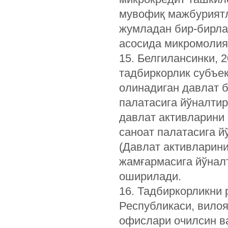
мувофиқ мажбурият
жумладан бир-бирла
асосида микромолия
15. Белгилансинки, 
тадбиркорлик субъе
олинадиган давлат 
палатасига йўналти
давлат активларини
саноат палатасига й
(Давлат активларин
жамғармасига йўнал
оширилади.
16. Тадбиркорликни
Республикаси, вило
офислари очилсин ва