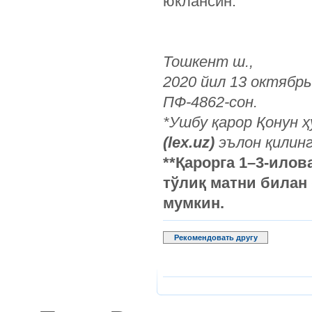
юклансин.
Тошкент ш.,
2020 йил 13 октябрь
ПФ-4862-сон.
*Ушбу қарор Қонун 
(lex.uz)
эълон қилинг
**Қарорга 1–3-ило
тўлиқ матни билан
мумкин.
Рекомендовать другу