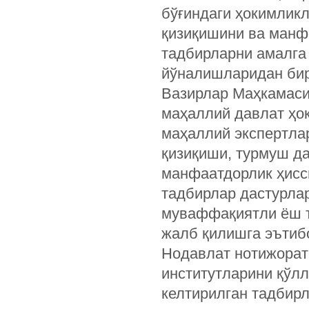
бўғиндаги ҳокимликл
қизиқишини ва манф
тадбирларни амалга
йўналишларидан бир
Вазирлар Маҳкамаси 
маҳаллий давлат ҳо
маҳаллий экспертлар
қизиқиши, турмуш д
манфаатдорлик ҳисс
тадбирлар дастурла
муваффақиятли ёш т
жалб қилишга эътиб
Нодавлат нотижорат
институтларини қўл
келтирилган тадбир