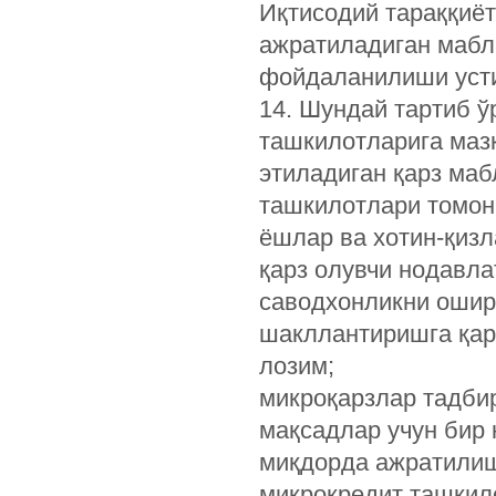
Иқтисодий тараққиёт
ажратиладиган мабл
фойдаланилиши усти
14. Шундай тартиб ў
ташкилотларига маз
этиладиган қарз ма
ташкилотлари томон
ёшлар ва хотин-қизл
қарз олувчи нодавл
саводхонликни ошир
шакллантиришга қар
лозим;
микроқарзлар тадби
мақсадлар учун бир 
миқдорда ажратилиш
микрокредит ташкил