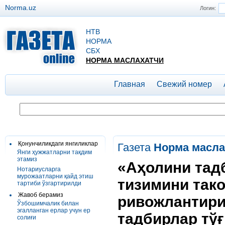
Norma.uz
Логин:
НТВ
НОРМА
СБХ
НОРМА МАСЛАХАТЧИ
Главная
Свежий номер
Қонунчиликдаги янгиликлар
Газета
Норма масла
Янги ҳужжатларни тақдим
этамиз
«Аҳолини тад
Нотариусларга
мурожаатларни қайд этиш
тизимини так
тартиби ўзгартирилди
Жавоб берамиз
ривожлантири
Ўзбошимчалик билан
эгалланган ерлар учун ер
тадбирлар тў
солиғи