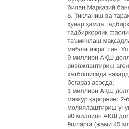
билан Марказий банк
6. Тикланиш ва тара
ҳунар ҳамда тадбир
тадбиркорлик фаоли
таъминлаш мақсадла
маблағ ажратсин. У
9 миллион АҚШ долл
ривожлантириш агент
хатбошисида назард
беғараз асосда;
1 миллион АҚШ долл
мазкур қарорнинг 2-
молиялаштириш учун
90 миллион АҚШ дол
ёшларга (жами 45 мл