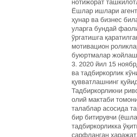
нотижорат ташкилот
Ёшлар ишлари агент
ҳунар ва бизнес би
уларга бундай фаол
ўргатишга қаратилга
мотивацион роликла
буюртмалар жойлаш
3. 2020 йил 15 нояб
ва тадбиркорлик кўн
қувватлашнинг қуйид
Тадбиркорликни рив
олий мактаби томон
талаблар асосида та
бир битирувчи (ёшлар
тадбиркорликка ўқи
сарфланган харажатл