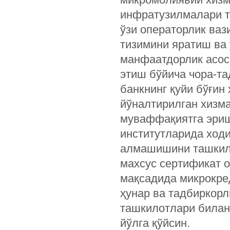
инфратузилмалари т
ўзи операторлик ва
тизимини яратиш ва
манфаатдорлик асос
этиш бўйича чора-т
банкнинг қуйи бўғин
йўналтирилган хизма
муваффақиятга эриш
институтларида ход
алмашишини ташкил
махсус сертификат 
мақсадида микрокре
ҳунар ва тадбиркорл
ташкилотлари билан
йўлга қўйсин.