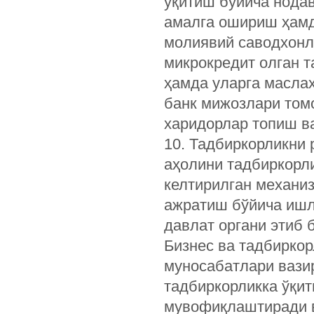
ўқитиш бўйича нода
амалга ошириш ҳамд
молиявий саводхонл
микрокредит олган 
ҳамда уларга масла
банк мижозлари том
харидорлар топиш в
10. Тадбиркорликни 
аҳолини тадбиркорл
келтирилган механиз
ажратиш бўйича иш
давлат органи этиб 
Бизнес ва тадбиркор
муносабатлари вази
тадбиркорликка ўқи
мувофиқлаштиради в