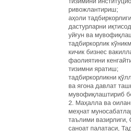
тизимини институци
ривожлантириш;
аҳоли тадбиркорлиг
дастурларни иқтисо
уйғун ва мувофиқла
тадбиркорлик кўникм
кичик бизнес вакилл
фаолиятини кенгайт
тизимни яратиш;
тадбиркорликни қўл
ва ягона давлат та
мувофиқлаштириб бо
2. Маҳалла ва оилан
меҳнат муносабатла
таълими вазирлиги, 
саноат палатаси, Та