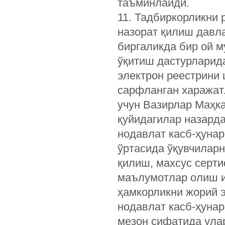
таъминлайди.
11. Тадбиркорликни
назорат қилиш давла
биргаликда бир ой м
ўқитиш дастурларид
электрон реестрини
сарфланган харажат
учун Вазирлар Маҳка
қуйидагилар назарда
нодавлат касб-ҳуна
ўртасида ўқувчилар
қилиш, махсус серти
маълумотлар олиш и
ҳамкорликни жорий 
нодавлат касб-ҳуна
мезон сифатида ула