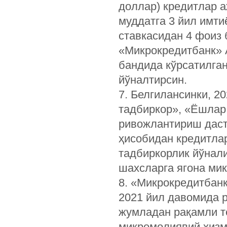
доллар) кредитлар 
муддатга 3 йил имти
ставкасидан 4 фоиз 
«Микрокредитбанк» 
бандида кўрсатилга
йўналтирсин.
7. Белгилансинки, 2
тадбиркор», «Ёшлар
ривожлантириш даст
ҳисобидан кредитла
тадбиркорлик йўнал
шахсларга ягона ми
8. «Микрокредитбанк
2021 йил давомида 
жумладан рақамли т
микромолиявий хизм