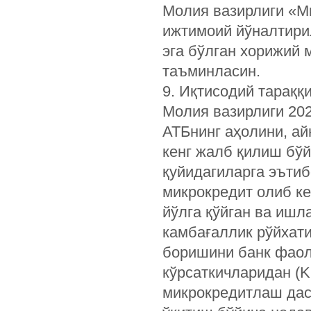
Молия вазирлиги «М
ижтимоий йўналтири
эга бўлган хорижий
таъминласин.
9. Иқтисодий тараққ
Молия вазирлиги 202
АТБнинг аҳолини, ай
кенг жалб қилиш бўй
қуйидагиларга эътиб
микрокредит олиб к
йўлга қўйган ва ишл
камбағаллик рўйхат
боришини банк фаол
кўрсаткичларидан (K
микрокредитлаш дас