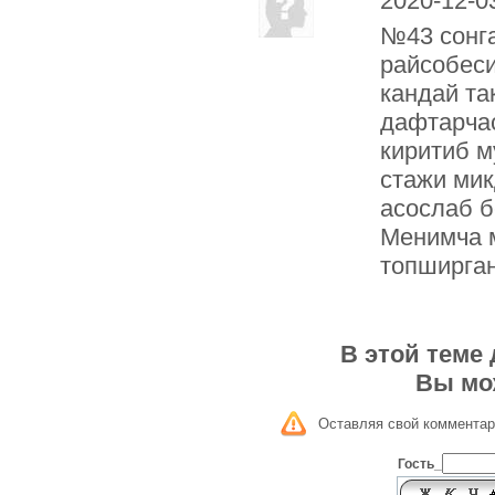
2020-12-0
№43 сонга
райсобеси
кандай та
дафтарчас
киритиб м
стажи мик
асослаб 
Менимча м
топширган
В этой теме
Вы мо
Оставляя свой комментар
Гость_