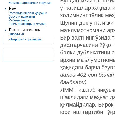
Бундан кейин ташки
Жамоа шартномаси зарурми
ўтказишлар ҳақидаги
Изоҳ
Россияда ишлаш ҳуқуқини
ходимнинг тўлиқ меҳ
берувчи патентни
Ўзбекистонда
Шунингдек унга икки
расмийлаштириш мумкин
маълумотномани арх
Паспорт масалалари
Низоли уй
Бир вақтнинг ўзида 
«Такрорий» гувоҳнома
дафтарчасини йўқотг
балки дубликатини о
архив маълумотнома
ҳақидаги барча ёзу
йилда 402-сон била
бандлари).
ЯММТ ишлаб чиқувчи
шаклидаги меҳнат д
қилмайдилар. Бироқ
юритиш тартиби тўғ