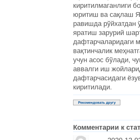
киритилмаганлиги б
юритиш ва сақлаш 
равишда рўйхатдан 
яратиш зарурий шарт
дафтарчаларидаги м
вақтинчалик меҳнат
учун асос бўлади, чу
аввалги иш жойлари
дафтарчасидаги ёзу
киритилади.
Рекомендовать другу
Комментарии к стат