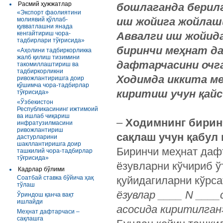
Расмий ҳужжатлар
бошлаганда берилг
«Экспорт фаолиятини
иш жойига жойлаш
молиявий қўллаб-
қувватлашни янада
кенгайтириш чора-
Аввалги иш жойид
тадбирлари тўғрисида»
биринчи меҳнат д
«Аҳолини тадбиркорликка
жалб қилиш тизимини
дафтарчасини очг
такомиллаштириш ва
тадбиркорликни
Ходимда иккита м
ривожлантиришга доир
қўшимча чора-тадбирлар
киритиш учун қай
тўғрисида»
«Ўзбекистон
Республикасининг ижтимоий
ва ишлаб чиқариш
–
Ходимнинг бирин
инфратузилмасини
ривожлантириш
сақлаш учун қабул
дастурларини
шакллантиришга доир
Биринчи меҳнат даф
ташкилий чора-тадбирлар
тўғрисида»
ёзувларни кўчириб ў
Кадрлар бўлими
Соатбай ставка бўйича ҳақ
қуйидагиларни кўрс
тўлаш
ёзувлар ____ N ___
Ўриндош қанча вақт
ишлайди
асосида киритилган
Меҳнат дафтарчаси –
сақлашга