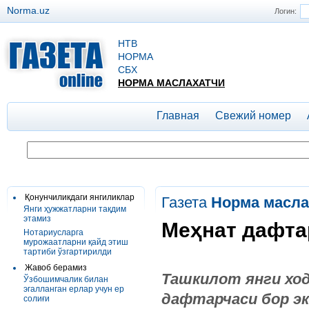
Norma.uz
Логин:
НТВ
НОРМА
СБХ
НОРМА МАСЛАХАТЧИ
Главная
Свежий номер
Қонунчиликдаги янгиликлар
Газета
Норма масла
Янги ҳужжатларни тақдим
этамиз
Меҳнат дафта
Нотариусларга
мурожаатларни қайд этиш
тартиби ўзгартирилди
Жавоб берамиз
Ташкилот янги ход
Ўзбошимчалик билан
эгалланган ерлар учун ер
дафтарчаси бор э
солиғи