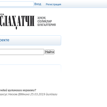
Регистрация
оекте
ундай қилиниши керакми?
махсус Низом
(ВМнинг 25.03.2019 йилдаги