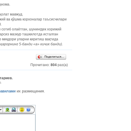
қнома.
ҳолат мавжуд.
ижий ва қўшма корхоналар таъсисчилари
.
 сотиб олаётган, шунингдек хорижий
арсиз мазкур ташкилотда исталган
р миқдори уларни киритиш вақтида
 қарорнинг 5-банди «а» кичик банди).
Поделиться…
Прочитано:
804
раз(а)
тариев.
.
равилами
их размещения.