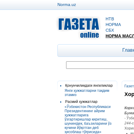
Norma.uz
НТВ
НОРМА
СБХ
НОРМА МАС
Глав
Қонунчиликдаги янгиликлар
Газе
Янги ҳужжатларни тақдим
Хор
этамиз
Расмий ҳужжатлар
«Ўзбекистон Республикаси
К
орх
Президентининг айрим
Буни
ҳужжатларига
- Ўзб
ўзгартиришлар киритиш,
244-с
шунингдек, баъзиларини ўз
кучини йўқотган деб
Хориж
ҳисоблаш тўғрисида»
и