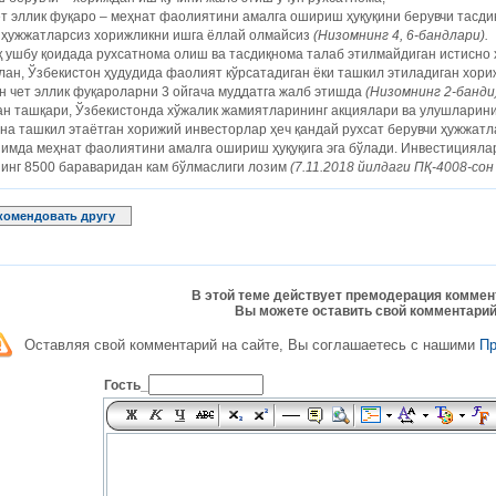
ет эллик фуқаро – меҳнат фао­лиятини амалга ошириш ҳуқуқини берувчи тасди
 ҳужжатларсиз хорижликни ишга ёллай олмайсиз
(Низомнинг 4, 6-бандлари).
 ушбу қоидада рухсатнома олиш ва тасдиқнома талаб этилмайдиган истисно 
ан, Ўзбекистон ҳудудида фао­лият кўрсатадиган ёки ташкил этиладиган хор
н чет эллик фуқароларни 3 ойгача муддатга жалб этишда
(Низомнинг 2-банди)
н ташқари, Ўзбекистонда хўжалик жамиятларининг акциялари ва улушларини
на ташкил этаётган хорижий инвесторлар ҳеч қандай рухсат берувчи ҳужжатл
имда меҳнат фаолиятини амалга ошириш ҳуқуқига эга бўлади. Инвестицияла
инг 8500 бараваридан кам бўлмаслиги лозим
(7.11.2018 йилдаги ПҚ-4008-сон
комендовать другу
В этой теме действует премодерация коммен
Вы можете оставить свой комментарий
Оставляя свой комментарий на сайте, Вы соглашаетесь с нашими
П
Гость_