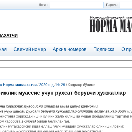
Логин:
Пароль:
ЛАХАТЧИ
ная
Свежий номер
Архив номеров
Подписка
О пр
та
Норма маслахатчи
/
2020 год
/
№ 29
/ Кадрлар бўлими
ижлик муассис учун рухсат берувчи ҳужжатлар
она хорижлик муассисни штатга ишга қабул қилмоқчи.
нг учун қандай рухсат берувчи ҳужжатлар олиниши лозим ва ҳар доим ш
екистонга хориждан ишчи кучини жалб қилиш ва ундан фойдаланиш тартиби 
он қарорига 1-илова)
билан белгиланган.
лик мутахассисни ишга ёллаш учун қуйидаги ҳужжатлар олиниши лозим:
ш берувчи – хориждан иш кучини жалб этиш учун рухсатнома;