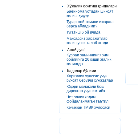
Хўжалик юритиш қоидалари
Баённома устидан шикоят
қилиш ҳуқуқи
Турар жой томини ижарага
берса бўладими?
Тугатиш 6 ой ичида
Мақсадсиз харажатлар
келишувни талаб этади
Ажаб дунё
Курраи заминнинг ярим
бойлигига 26 киши эгалик
қилмоқда
Кадрлар бўлими
Хорижлик муассис учун
рухсат берувчи ҳужжатлар
Юқори малакали бош
директор учун имтиёз
Чет эллик ходим
фойдаланмаган таътил
Кечиккан ТМЭК хулосаси