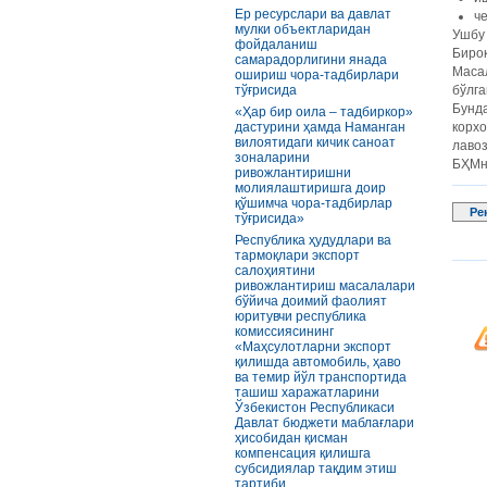
Ер ресурслари ва давлат
ч
мулки объектларидан
Ушбу
фойдаланиш
Бироқ
самарадорлигини янада
Масал
ошириш чора-тадбирлари
тўғрисида
бўлга
Бунда
«Ҳар бир оила – тадбиркор»
дастурини ҳамда Наманган
корхо
вилоятидаги кичик саноат
лавоз
зоналарини
БҲМн
ривожлантиришни
молиялаштиришга доир
қўшимча чора-тадбирлар
Ре
тўғрисида»
Республика ҳудудлари ва
тармоқлари экспорт
салоҳиятини
ривожлантириш масалалари
бўйича доимий фаолият
юритувчи республика
комиссиясининг
«Маҳсулотларни экспорт
қилишда автомобиль, ҳаво
ва темир йўл транспортида
ташиш харажатларини
Ўзбекистон Республикаси
Давлат бюджети маблағлари
ҳисобидан қисман
компенсация қилишга
субсидиялар тақдим этиш
тартиби