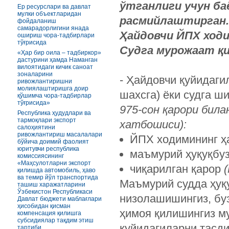
ўтганлиги учун ба
Ер ресурслари ва давлат
мулки объектларидан
расмийлаштирган.
фойдаланиш
самарадорлигини янада
Ҳайдовчи ЙПХ ход
ошириш чора-тадбирлари
тўғрисида
Судга мурожаат қ
«Ҳар бир оила – тадбиркор»
дастурини ҳамда Наманган
вилоятидаги кичик саноат
зоналарини
- Ҳайдовчи қуйидаги
ривожлантиришни
молиялаштиришга доир
шахсга) ёки судга ш
қўшимча чора-тадбирлар
тўғрисида»
975-сон қарори била
Республика ҳудудлари ва
тармоқлари экспорт
хатбошиси):
салоҳиятини
ривожлантириш масалалари
ЙПХ ходимининг ҳа
бўйича доимий фаолият
юритувчи республика
маъмурий ҳуқуқбу
комиссиясининг
«Маҳсулотларни экспорт
чиқарилган қарор
қилишда автомобиль, ҳаво
ва темир йўл транспортида
Маъмурий судда ҳуқ
ташиш харажатларини
Ўзбекистон Республикаси
низолашишингиз, бу
Давлат бюджети маблағлари
ҳисобидан қисман
ҳимоя қилишингиз 
компенсация қилишга
субсидиялар тақдим этиш
қуйидагиларни тасд
тартиби