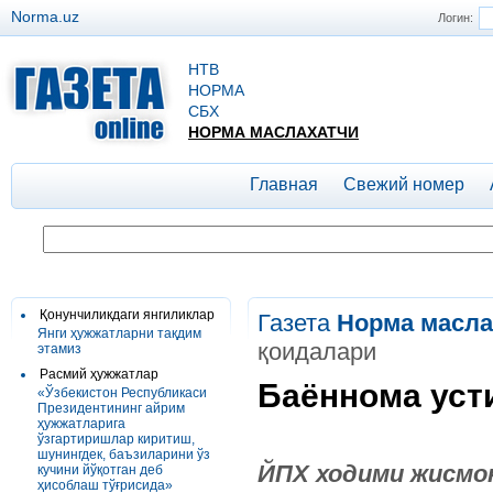
Norma.uz
Логин:
НТВ
НОРМА
СБХ
НОРМА МАСЛАХАТЧИ
Главная
Свежий номер
Қонунчиликдаги янгиликлар
Газета
Норма масла
Янги ҳужжатларни тақдим
қоидалари
этамиз
Расмий ҳужжатлар
Баённома уст
«Ўзбекистон Республикаси
Президентининг айрим
ҳужжатларига
ўзгартиришлар киритиш,
шунингдек, баъзиларини ўз
Й
ПХ ходими жисмо
кучини йўқотган деб
ҳисоблаш тўғрисида»