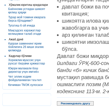
Хўжалик юритиш қоидалари
давлат божи ва по
Баённома устидан шикоят
қилиш ҳуқуқи
квитанция;
Турар жой томини ижарага
шикоятга илова қи
берса бўладими?
Тугатиш 6 ой ичида
жавобгарга ва учи
Мақсадсиз харажатлар
арз қилинган тала
келишувни талаб этади
Ажаб дунё
шикоятни имзолаш 
Курраи заминнинг ярим
бойлигига 26 киши эгалик
бўлса.
қилмоқда
Давлат божи миқдор
Кадрлар бўлими
Хорижлик муассис учун
йил
даги ЎРҚ-600-со
рухсат берувчи ҳужжатлар
Юқори малакали бош
банди «б» кичик банд
директор учун имтиёз
мустақил равишда б
Чет эллик ходим
фойдаланмаган таътил
ошмаслиги лозим
(М
Кечиккан ТМЭК хулосаси
кодекснинг 113-м. 2-қ
Рекомендовать другу