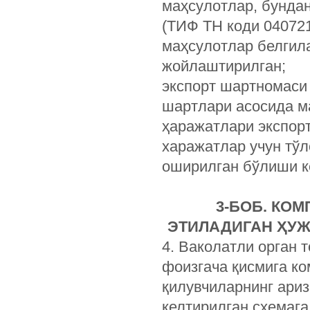
маҳсулотлар, бундан
(ТИФ ТН коди 040721
маҳсулотлар белгила
жойлаштирилган;
экспорт шартномаси
шартлари асосида м
ҳаражатлари экспорт
харажатлар учун тўл
оширилган бўлиши к
3-БОБ. КО
ЭТИЛАДИГАН ҲУЖ
4. Ваколатли орган 
фоизгача қисмига к
қилувчиларнинг ари
келтирилган схемаг