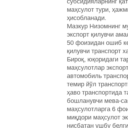
субсидияларнинг қа
маҳсулот тури, ҳажм
ҳисобланади.
Мазкур Низомнинг м
экспорт қилувчи ама
50 фоизидан ошиб к
қилувчи транспорт х
Бироқ, юқоридаги т
маҳсулотлар экспорт
автомобиль транспо
темир йўл транспор
ҳаво транспортида т
бошланувчи мева-са
маҳсулотларга 6 фо
миқдори маҳсулот эк
нисбатан ушбу белг