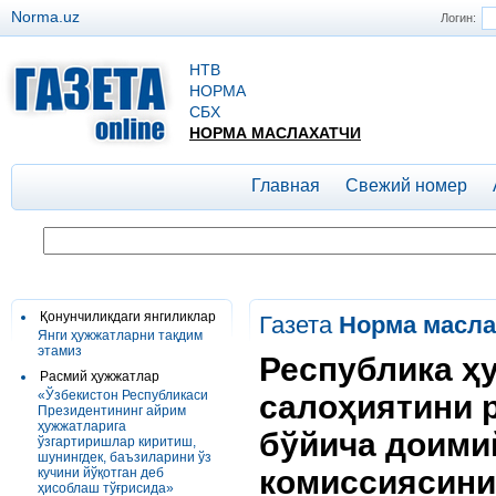
Norma.uz
Логин:
НТВ
НОРМА
СБХ
НОРМА МАСЛАХАТЧИ
Главная
Свежий номер
Қонунчиликдаги янгиликлар
Газета
Норма масла
Янги ҳужжатларни тақдим
этамиз
Республика ҳ
Расмий ҳужжатлар
«Ўзбекистон Республикаси
салоҳиятини 
Президентининг айрим
ҳужжатларига
бўйича доими
ўзгартиришлар киритиш,
шунингдек, баъзиларини ўз
комиссиясини
кучини йўқотган деб
ҳисоблаш тўғрисида»