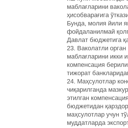
маблағларини вакола
ҳисобварағига ўтказ
Бунда, молия йили я
фойдаланилмай қолг
Давлат бюджетига қ
23. Ваколатли орган
маблағларини икки 
компенсация берили
тижорат банкларидаг
24. Маҳсулотлар ко
чиқарилганда мазкур
этилган компенсаци
бюджетидан қарздор
маҳсулотлар учун т
муддатларда экспорт