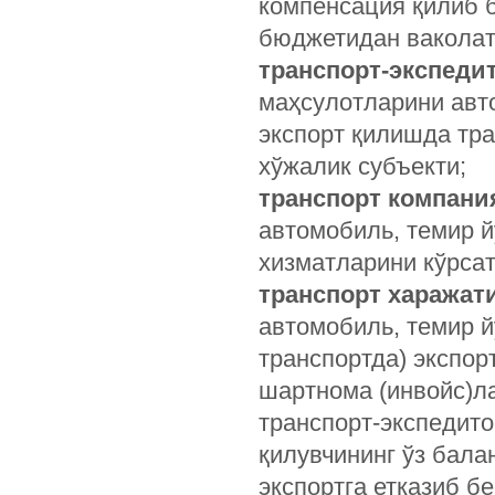
компенсация қилиб 
бюджетидан ваколат
транспорт-экспеди
маҳсулотларини авто
экспорт қилишда тра
хўжалик субъекти;
транспорт компани
автомобиль, темир й
хизматларини кўрсат
транспорт харажат
автомобиль, темир й
транспортда) экспор
шартнома (инвойс)ла
транспорт-экспедито
қилувчининг ўз бал
экспортга етказиб б