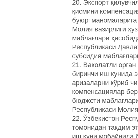
20. Экспорт қилувчи
қисмини компенсация
буюртманомаларига 
Молия вазирлиги ҳу
маблағлари ҳисобид
Республикаси Давла
субсидия маблағлар
21. Ваколатли орган
биринчи иш кунида э
аризаларни кўриб чи
компенсациялар бер
бюджети маблағлари
Республикаси Молия
22. Ўзбекистон Респ
томонидан тақдим э
иш куни мобайнида 