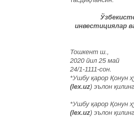
Ў
збекист
инвестициялар ва
Т
ошкент ш.,
2020 йил 25 май
24/1-1111-сон.
*Ушбу қарор Қонун 
(lex.uz
) эълон қилинг
*Ушбу қарор Қонун 
(lex.uz
) эълон қилинг