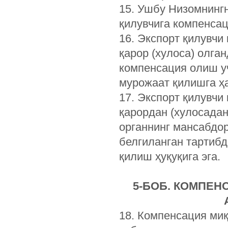
15. Ушбу Низомнингн
қилувчига компенса
16. Экспорт қилувчи
қарор (хулоса) олга
компенсация олиш уч
мурожаат қилишга ҳ
17. Экспорт қилувчи
қарордан (хулосадан
органнинг мансабдор
белгиланган тартибд
қилиш ҳуқуқига эга.
5-
БОБ. КОМПЕН
18. Компенсация ми