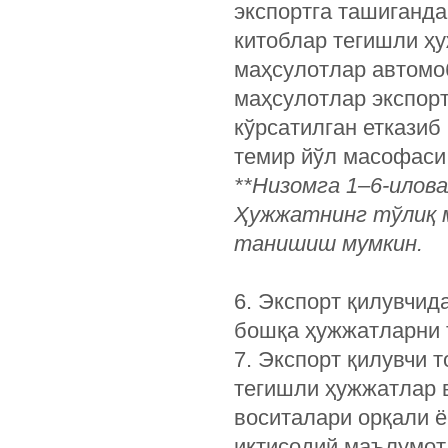
экспортга ташиганда
китоблар тегишли ҳ
маҳсулотлар автомоб
маҳсулотлар экспор
кўрсатилган етказиб
темир йўл масофаси
**
Низомга 1–6-илов
Ҳужжатнинг тўлиқ 
танишиш мумкин.
6. Экспорт қилувчид
бошқа ҳужжатларни 
7. Экспорт қилувчи 
тегишли ҳужжатлар в
воситалари орқали 
иқтисодий маълумот