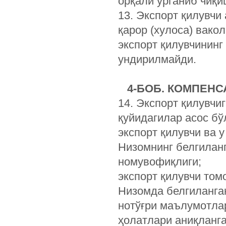
орқали ўрганиб чиқи
13. Экспорт қилувчи
қарор (хулоса) вако
экспорт қилувчининг
ундирилмайди.
4-
БОБ. КОМПЕНС
14. Экспорт қилувчи
қуйидагилар асос бў
экспорт қилувчи ва 
Низомнинг белгиланг
номувофиқлиги;
экспорт қилувчи то
Низомда белгиланга
нотўғри маълумотла
ҳолатлари аниқланга