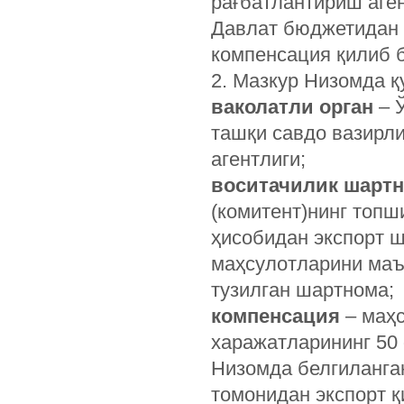
рағбатлантириш аге
Давлат бюджетидан 
компенсация қилиб 
2. Мазкур Низомда 
ваколатли орган
– 
ташқи савдо вазирли
агентлиги;
воситачилик шарт
(комитент)нинг топш
ҳисобидан экспорт 
маҳсулотларини маъл
тузилган шартнома;
компенсация
– маҳс
харажатларининг 50
Низомда белгиланган
томонидан экспорт қ