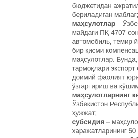
бюджетидан ажратил
бериладиган маблағ
маҳсулотлар
– Ўзбе
майдаги ПҚ-4707-со
автомобиль, темир 
бир қисми компенса
маҳсулотлар. Бунда,
тармоқлари экспорт
доимий фаолият юри
ўзгартириш ва қўши
маҳсулотларнинг к
Ўзбекистон Республ
ҳужжат;
субсидия
– маҳсуло
харажатларининг 50 