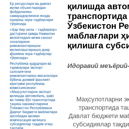
қилишда авто
Ер ресурслари ва давлат
мулки объектларидан
фойдаланиш
транспортида
самарадорлигини янада
ошириш чора-тадбирлари
Ўзбекистон Р
тўғрисида
«Ҳар бир оила – тадбиркор»
маблағлари ҳ
дастурини ҳамда Наманган
вилоятидаги кичик саноат
зоналарини
қилишга субс
ривожлантиришни
молиялаштиришга доир
қўшимча чора-тадбирлар
тўғрисида»
Республика ҳудудлари ва
Идоравий меъёрий
тармоқлари экспорт
салоҳиятини
ривожлантириш масалалари
бўйича доимий фаолият
юритувчи республика
комиссиясининг
«Маҳсулотларни экспорт
қилишда автомобиль, ҳаво
Маҳсулотларни эк
ва темир йўл транспортида
ташиш харажатларини
транспортида та
Ўзбекистон Республикаси
Давлат бюджети маблағлари
Давлат бюджети маб
ҳисобидан қисман
компенсация қилишга
субсидиялар тақди
субсидиялар тақдим этиш
тартиби