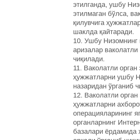
этилганда, ушбу Низ
этилмаган бўлса, ва
қилувчига ҳужжатлар
шаклда қайтаради.
10. Ушбу Низомнинг 
аризалар ваколатли 
чиқилади.
11. Ваколатли орган
ҳужжатларни ушбу Н
назаридан ўрганиб ч
12. Ваколатли орган
ҳужжатларни ахборо
операцияларининг яг
органларнинг Интер
базалари ёрдамида 