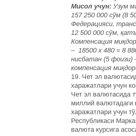
М
исол учун:
Узум ма
157 250 000 сўм (8 5
Федерацияси, тран
12 500 000 сўм, қат
Компенсация миқдор
– 18500 х 480 = 8 8
нисбатан (5 фоизи) 
компенсация миқдори
19. Чет эл валютаси
харажатлари учун к
Чет эл валютасида 
миллий валютадаги 
харажатлари учун тў
Республикаси Марка
валюта курсига асос