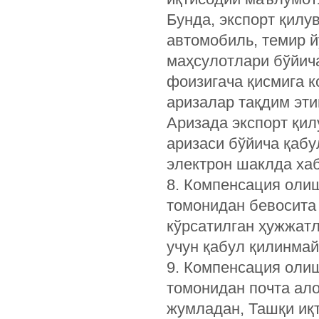
Бунда, экспорт қилу
автомобиль, темир й
маҳсулотлари бўйич
фоизигача қисмига к
аризалар тақдим эти
Аризада экспорт қил
аризаси бўйича қабу
электрон шаклда ха
8. Компенсация олиш
томонидан бевосита
кўрсатилган ҳужжатл
учун қабул қилинмай
9. Компенсация олиш
томонидан почта ало
жумладан, Ташқи иқ