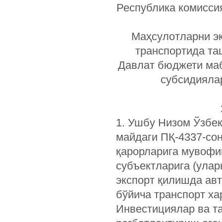
Республика комиссия
Маҳсулотларни эк
транспортида та
Давлат бюджети маб
субсидиялар
1. Ушбу Низом Ўзбек
майдаги ПҚ-4337-сон
қарорларига мувофи
субъектларига (улар
экспорт қилишда ав
бўйича транспорт ха
Инвестициялар ва та