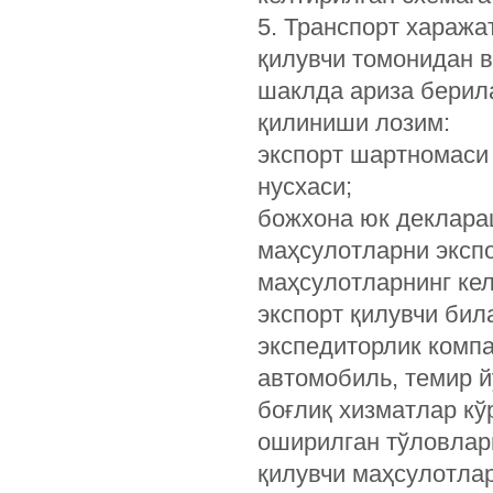
5. Транспорт хаража
қилувчи томонидан в
шаклда ариза берила
қилиниши лозим:
экспорт шартномаси 
нусхаси;
божхона юк деклара
маҳсулотларни экспо
маҳсулотларнинг кел
экспорт қилувчи бил
экспедиторлик компа
автомобиль, темир й
боғлиқ хизматлар кў
оширилган тўловлар
қилувчи маҳсулотла