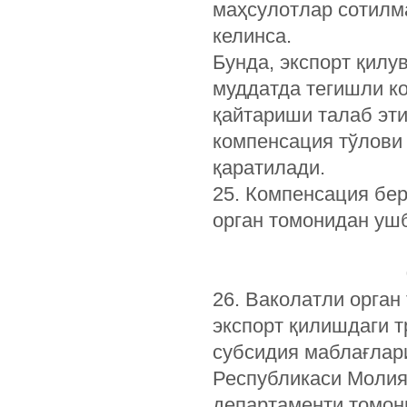
маҳсулотлар сотилм
келинса.
Бунда, экспорт қилу
муддатда тегишли к
қайтариши талаб эт
компенсация тўлови 
қаратилади.
25. Компенсация бер
орган томонидан уш
26. Ваколатли орган
экспорт қилишдаги 
субсидия маблағлар
Республикаси Молия
департаменти томон