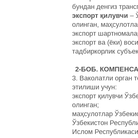
бундан денгиз тран
экспорт қилувчи
– 
олинган, маҳсулотл
экспорт шартномалар
экспорт ва (ёки) во
тадбиркорлик субъек
2-
БОБ. КОМПЕНС
3. Ваколатли орган 
этилиши учун:
экспорт қилувчи Ўзб
олинган;
маҳсулотлар Ўзбеки
Ўзбекистон Республ
Ислом Республикаси