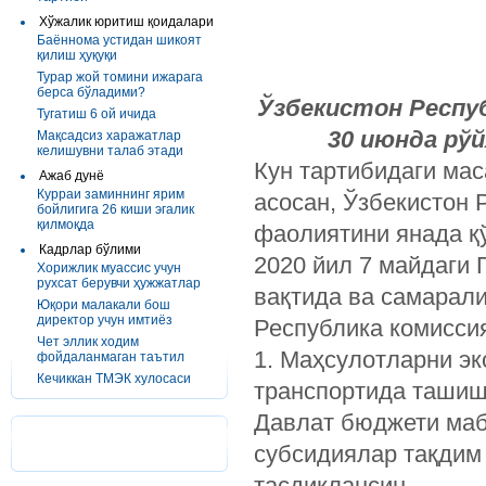
Хўжалик юритиш қоидалари
Баённома устидан шикоят
қилиш ҳуқуқи
Турар жой томини ижарага
берса бўладими?
Ў
збекистон Респу
Тугатиш 6 ой ичида
30 июнда рў
Мақсадсиз харажатлар
келишувни талаб этади
Кун тартибидаги мас
Ажаб дунё
Курраи заминнинг ярим
асосан, Ўзбекистон 
бойлигига 26 киши эгалик
қилмоқда
фаолиятини янада қ
Кадрлар бўлими
2020 йил 7 майдаги 
Хорижлик муассис учун
рухсат берувчи ҳужжатлар
вақтида ва самарал
Юқори малакали бош
директор учун имтиёз
Республика комисси
Чет эллик ходим
1. Маҳсулотларни эк
фойдаланмаган таътил
Кечиккан ТМЭК хулосаси
транспортида ташиш
Давлат бюджети маб
субсидиялар тақдим
тасдиқлансин.