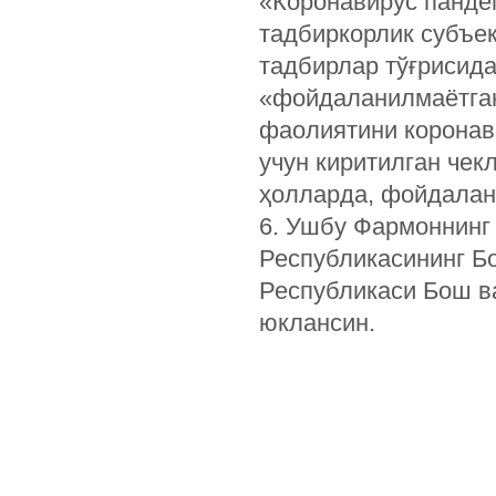
«Коронавирус панде
тадбиркорлик субъе
тадбирлар тўғрисид
«фойдаланилмаётган
фаолиятини коронав
учун киритилган чек
ҳолларда, фойдалан
6. Ушбу Фармоннинг
Республикасининг Б
Республикаси Бош в
юклансин.