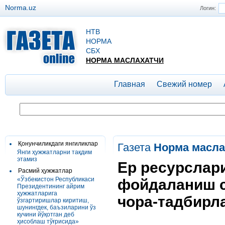
Norma.uz
Логин:
НТВ
НОРМА
СБХ
НОРМА МАСЛАХАТЧИ
Главная
Свежий номер
Қонунчиликдаги янгиликлар
Газета
Норма масла
Янги ҳужжатларни тақдим
этамиз
Ер ресурслар
Расмий ҳужжатлар
«Ўзбекистон Республикаси
фойдаланиш 
Президентининг айрим
ҳужжатларига
чора-тадбирл
ўзгартиришлар киритиш,
шунингдек, баъзиларини ўз
кучини йўқотган деб
ҳисоблаш тўғрисида»