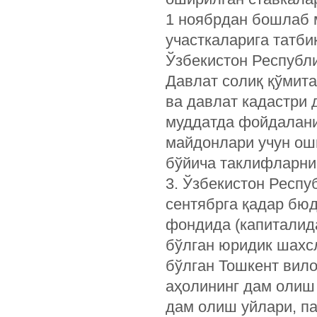
1 ноябрдан бошлаб 
участкаларига татби
Ўзбекистон Республ
Давлат солиқ қўмита
ва давлат кадастри 
муддатда фойдалани
майдонлари учун ош
бўйича таклифларни
3. Ўзбекистон Респу
сентябрга қадар бюд
фондида (капиталид
бўлган юридик шахс
бўлган Тошкент вил
аҳолининг дам олиш
дам олиш уйлари, п