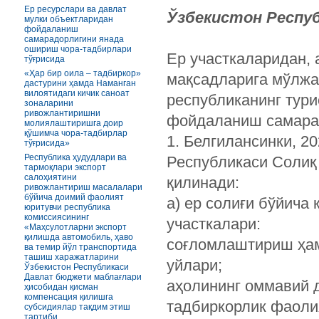
Ер ресурслари ва давлат
Ўзбекистон Респу
мулки объектларидан
фойдаланиш
самарадорлигини янада
ошириш чора-тадбирлари
Ер участкаларидан,
тўғрисида
«Ҳар бир оила – тадбиркор»
мақсадларига мўлжа
дастурини ҳамда Наманган
вилоятидаги кичик саноат
республиканинг тур
зоналарини
ривожлантиришни
фойдаланиш самара
молиялаштиришга доир
қўшимча чора-тадбирлар
1. Белгилансинки, 2
тўғрисида»
Республика ҳудудлари ва
Республикаси Солиқ
тармоқлари экспорт
салоҳиятини
қилинади:
ривожлантириш масалалари
бўйича доимий фаолият
а) ер солиғи бўйича
юритувчи республика
комиссиясининг
участкалари:
«Маҳсулотларни экспорт
қилишда автомобиль, ҳаво
соғломлаштириш ҳам
ва темир йўл транспортида
ташиш харажатларини
уйлари;
Ўзбекистон Республикаси
Давлат бюджети маблағлари
аҳолининг оммавий д
ҳисобидан қисман
компенсация қилишга
тадбиркорлик фаолия
субсидиялар тақдим этиш
тартиби