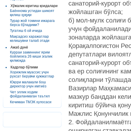
санаторий-курорт об
Хўжалик юритиш қоидалари
жойлашган бўлса;
Баённома устидан шикоят
қилиш ҳуқуқи
б) мол-мулк солиғи 
Турар жой томини ижарага
берса бўладими?
учун фойдаланиладиг
Тугатиш 6 ой ичида
зоналарда жойлашга
Мақсадсиз харажатлар
келишувни талаб этади
Қорақалпоғистон Рес
Ажаб дунё
Курраи заминнинг ярим
депутатлари вилоят
бойлигига 26 киши эгалик
қилмоқда
санаторий-курорт об
Кадрлар бўлими
ва ер солиғининг ка
Хорижлик муассис учун
рухсат берувчи ҳужжатлар
солиқларни тўлашда
Юқори малакали бош
директор учун имтиёз
Вазирлар Маҳкамаси
Чет эллик ходим
мазкур банддан кел
фойдаланмаган таътил
Кечиккан ТМЭК хулосаси
киритиш бўйича қон
Мажлис Қонунчилик п
2. Фойдаланилмаётг
оширилган ставкала