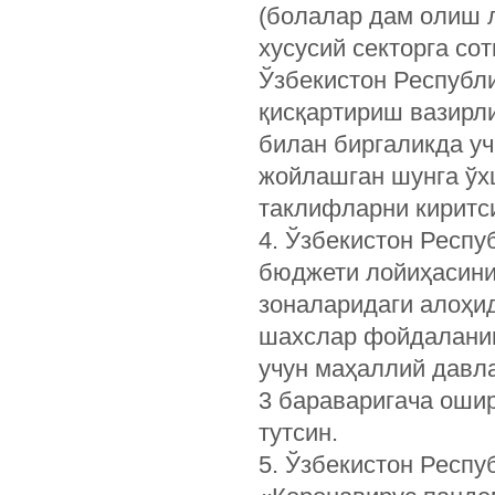
(болалар дам олиш 
хусусий секторга со
Ўзбекистон Республи
қисқартириш вазирл
билан биргаликда у
жойлашган шунга ўх
таклифларни киритс
4. Ўзбекистон Респу
бюджети лойиҳасини
зоналаридаги алоҳи
шахслар фойдаланиш
учун маҳаллий давла
3 бараваригача оши
тутсин.
5. Ўзбекистон Респу