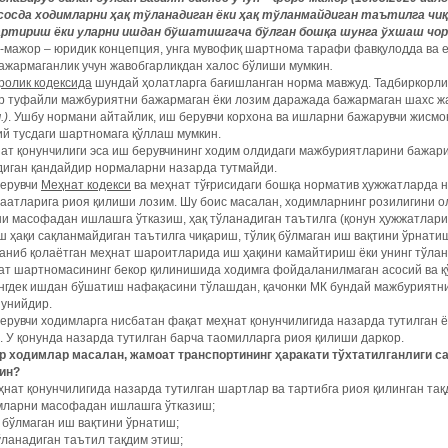
сосда ходимларни ҳақ тўланадиган ёки ҳақ тўланмайдиган таътилга чиқ
артириш ёки уларни ишдан бўшатишгача бўлган бошқа шунга ўхшаш чо
мажор – юридик концепция, унга мувофиқ шартнома тарафи фавқулодда ва ен
ажармаганлик учун жавобгарликдан халос бўлиши мумкин
.
ролик кодексида
шундай ҳолатларга бағишланган норма мавжуд. Тадбиркорл
р туфайли мажбуриятни бажармаган ёки лозим даражада бажармаган шахс ж
.)
. Ушбу нормани айтайлик, иш берувчи корхона ва ишларни бажарувчи жисмо
ий тусдаги шартномага қўллаш мумкин.
ат қонунчилиги эса иш берувчининг ходим олдидаги мажбуриятларини бажар
диган қандайдир нормаларни назарда тутмайди.
ерувчи
Меҳнат кодекси
ва меҳнат тўғрисидаги бошқа норматив ҳужжатларда н
атларига риоя қилиши лозим. Шу боис масалан, ходимларнинг розилигини о
и масофадан ишлашга ўтказиш, ҳақ тўланадиган таътилга (қонун ҳужжатлари
ш ҳақи сақланмайдиган таътилга чиқариш, тўлиқ бўлмаган иш вақтини ўрнати
ниб қолаётган меҳнат шароитларида иш ҳақини камайтириш ёки унинг тўлан
ат шартномасининг бекор қилинишида ходимга фойдаланилмаган асосий ва қ
нгдек ишдан бўшатиш нафақасини тўлашдан, қачонки МК бундай мажбуриятни
нунийдир.
рувчи ходимларга нисбатан фақат меҳнат қонунчилигида назарда тутилган ё
. У қонунда назарда тутилган барча таомилларга риоя қилиши даркор.
ар ходимлар масалан, жамоат транспортининг ҳаракати тўхтатилганлиги 
ин?
нат қонунчилигида назарда тутилган шартлар ва тартибга риоя қилинган тақд
мларни масофадан ишлашга ўтказиш;
 бўлмаган иш вақтини ўрнатиш;
ўланадиган таътил тақдим этиш;