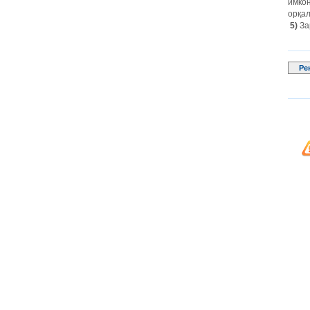
имкон
орқал
5)
За
Ре