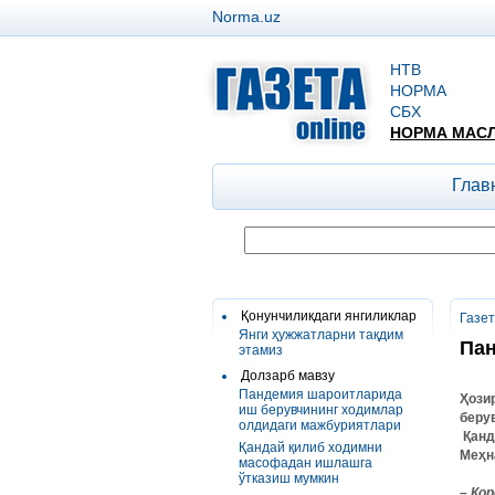
Norma.uz
НТВ
НОРМА
СБХ
НОРМА МАС
Глав
Қонунчиликдаги янгиликлар
Газе
Янги ҳужжатларни тақдим
Пан
этамиз
Долзарб мавзу
Пандемия шароитларида
Ҳози
иш берувчининг ходимлар
беру
олдидаги мажбуриятлари
Қанд
Қандай қилиб ходимни
Меҳн
масофадан ишлашга
ўтказиш мумкин
– Ко