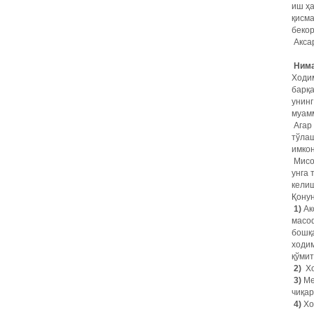
иш ҳа
қисма
беко
Аксар
Нима
Ходим
барқа
унинг
муам
Агар 
тўлаш
имкон
Мисол
унга 
келиш
Қонун
1)
Ак
масоф
бошқа
ходим
қўмит
2)
Хо
3)
Ме
чиқар
4)
Хо