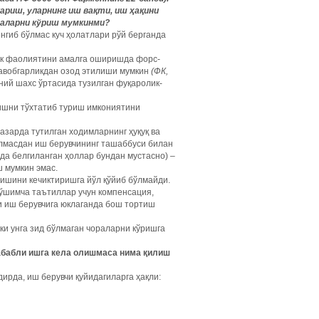
ариш, уларнинг иш вақти, иш ҳақини
раларни кўриш мумкинми?
гиб бўлмас куч ҳолатлари рўй берганда
ик фаолиятини амалга оширишда форс-
авобгарликдан озод этилиши мумкин
(ФК,
ний шахс ўртасида тузилган фуқаролик-
ишни тўхтатиб туриш имкониятини
азарда тутилган ходимларнинг ҳуқуқ ва
лмасдан иш берувчининг ташаббуси билан
да белгиланган ҳоллар бундан мустасно) –
ш мумкин эмас.
ишини кечиктиришга йўл қўйиб бўлмайди.
ўшимча таътиллар учун компенсация,
 иш берувчига юклаганда бош тортиш
ки унга зид бўлмаган чораларни кўришга
сабабли ишга кела олишмаса нима қилиш
ирда, иш берувчи қуйидагиларга ҳақли: