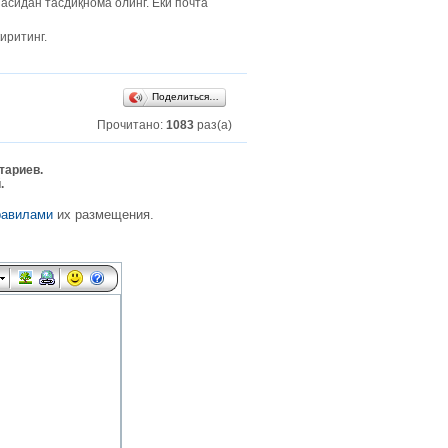
засидан тасдиқнома олинг. Ёки почта
иритинг.
Поделиться…
Прочитано:
1083
раз(а)
тариев.
.
равилами
их размещения.