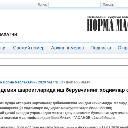
Логин:
Пароль:
ЛАХАТЧИ
ная
Свежий номер
Архив номеров
Подписка
О пр
та
Норма маслахатчи
/
2020 год
/
№ 13
/ Долзарб мавзу
демия шароитларида иш берувчининг ходимлар 
рги кунда аксарият корхоналар қийинчиликни бошдан кечирмоқда. Мавжуд
вчиларнинг ўз ходимлари олдидаги мажбуриятлари билан боғлиқ.
ай қилиб касодга учрамасдан меҳнат қонунчилигини бузмаслик мумкинли
ат кодекси муаллифларидан бири Михаил ГАСАНОВ сўзлаб берди.
ронавирус билан бўлган вазият бизнес учун – форс-мажор (19.03.2020 йил