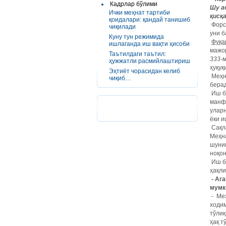
Кадрлар бўлими
Шу а
Ички меҳнат тартиби
қисқ
қоидалари: қандай танишиб
Форс-
чиқилади
уни б
Куну тун режимида
Фуқа
ишлаганда иш вақти ҳисоби
мажо
Таътилдаги таътил:
333-м
ҳужжатли расмийлаштириш
ҳуқуқ
Эҳтиёт чорасидан келиб
Меҳн
чиқиб…
бера
Иш б
манфа
уларн
ёки и
Сақла
Меҳн
шуни
ноқо
Иш бе
ҳақли
- Аг
мумк
- Меҳ
ходи
тўлиқ
ҳақ т