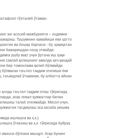
батафсил тўхталиб ўтаман.
нинг энг асосий мажбурияти – ходимни
бажариш. Тушумнинг камайиши ёки ҳатто
рантин ва бошқа барчаси - бу, ҳақиқатан
ини бажаришдан озод этмайди.
димга ушбу вақт учун ўртача иш ҳақи
ини сақлаб қолишнинг амалда ҳеч қандай
Буни бир томонлама қилиб бўлмайди.
қ бўлмаган таътил тақдим этилиши ёки
, таъкидлаб ўтаманки, бу албатта айнан
 ҳолда таътил тақдим этиш тўғрисида,
ларда, агар локал ҳужжатлар билан
келишиш талаб этилмайди. Мисол учун,
л ҳужжатни тасдиқлаш эса касаба уюшма
ида ишлашга ва ҳ.к.).
ашга ўтказиш ва ҳ.к. тўғрисида буйруқ
 имзоси бўлгани маъқул. Агар бунинг