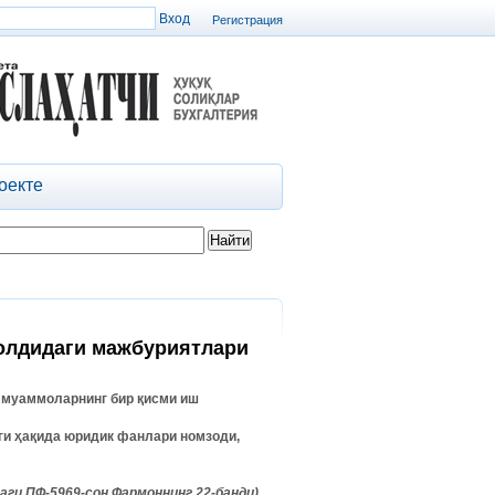
Регистрация
оекте
олдидаги мажбуриятлари
 муаммоларнинг бир қисми иш
ги ҳақида юридик фанлари номзоди,
даги ПФ-5969-сон Фармоннинг 22-банди).