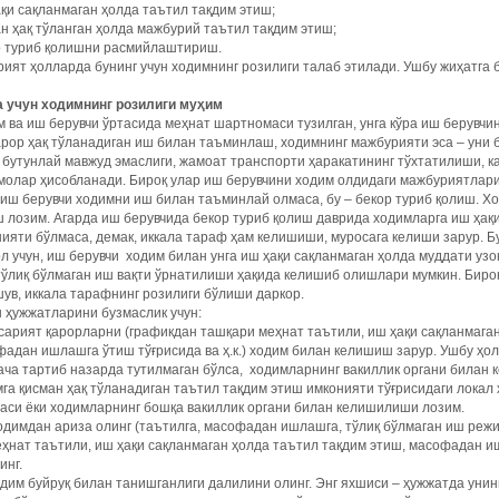
қи сақланмаган ҳолда таътил тақдим этиш;
н ҳақ тўланган ҳолда мажбурий таътил тақдим этиш;
р туриб қолишни расмийлаштириш.
ият ҳолларда бунинг учун ходимнинг розилиги талаб этилади. Ушбу жиҳатга 
 учун ходимнинг розилиги муҳим
 ва иш берувчи ўртасида меҳнат шартномаси тузилган, унга кўра иш берувчи
рор ҳақ тўланадиган иш билан таъминлаш, ходимнинг мажбурияти эса – уни 
 бутунлай мавжуд эмаслиги, жамоат транспорти ҳаракатининг тўхтатилиши, ка
молар ҳисобланади. Бироқ улар иш берувчини ходим олдидаги мажбуриятлар
иш берувчи ходимни иш билан таъминлай олмаса, бу – бекор туриб қолиш. Хо
 лозим. Агарда иш берувчида бекор туриб қолиш даврида ходимларга иш ҳақ
ияти бўлмаса, демак, иккала тараф ҳам келишиши, муросага келиши зарур. 
 учун, иш берувчи ходим билан унга иш ҳақи сақланмаган ҳолда муддати узо
тўлиқ бўлмаган иш вақти ўрнатилиши ҳақида келишиб олишлари мумкин. Бироқ
ув, иккала тарафнинг розилиги бўлиши даркор.
 ҳужжатларини бузмаслик учун:
сарият қарорларни (графикдан ташқари меҳнат таътили, иш ҳақи сақланмаган
адан ишлашга ўтиш тўғрисида ва ҳ.к.) ходим билан келишиш зарур. Ушбу ҳол
ча тартиб назарда тутилмаган бўлса, ходимларнинг вакиллик органи билан 
га қисман ҳақ тўланадиган таътил тақдим этиш имконияти тўғрисидаги лока
аси ёки ходимларнинг бошқа вакиллик органи билан келишилиши лозим.
димдан ариза олинг (таътилга, масофадан ишлашга, тўлиқ бўлмаган иш режим
ҳнат таътили, иш ҳақи сақланмаган ҳолда таътил тақдим этиш, масофадан ишл
инг.
дим буйруқ билан танишганлиги далилини олинг. Энг яхшиси – ҳужжатда унинг