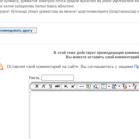
и бўлмаса, ҳужжатни электрон почта орқали жўнатинг ва унинг ўқилганлиги ю
и хатни хабарнома билан бирга жўнатинг.
рурат бўлганда локал ҳужжатлар ва меҳнат шартномаларига ўзгартиришлар к
комендовать другу
В этой теме действует премодерация коммен
Вы можете оставить свой комментарий
Оставляя свой комментарий на сайте, Вы соглашаетесь с нашими
П
Гость_