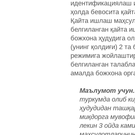
идентификациялаш и
ҳолда бевосита қай
Қайта ишлаш маҳсул
белгиланган қайта и
божхона ҳудудига о
(унинг қолдиғи) 2 т
режимига жойлаштир
белгиланган талабла
амалда божхона орг
Маълумот учун.
туркумда олиб ки
ҳудудидан ташқа
миқдорга мувофи
лекин 3 ойда кам
маҳсулотларинин