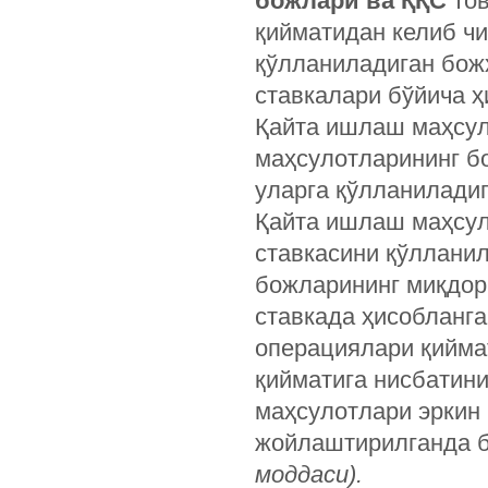
божлари ва ҚҚС
тов
қийматидан келиб ч
қўлланиладиган бож
ставкалари бўйича ҳ
Қайта ишлаш маҳсул
маҳсулотларининг бо
уларга қўлланиладиг
Қайта ишлаш маҳсул
ставкасини қўллани
божларининг миқдор
ставкада ҳисобланг
операциялари қийма
қийматига нисбатин
маҳсулотлари эркин
жойлаштирилганда б
моддаси).