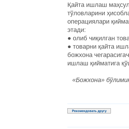
Қайта ишлаш маҳсул
тўловларини ҳисобл
операциялари қийма
этади:
●
олиб чиқилган тов
●
товарни қайта ишл
божхона чегарасигач
ишлаш қийматига қў
«Божхона» бўлими
Рекомендовать другу