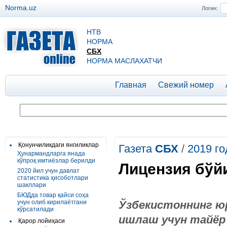
Norma.uz
Логин:
НТВ
НОРМА
СБХ
НОРМА МАСЛАХАТЧИ
Главная
Свежий номер
Қонунчиликдаги янгиликлар
Газета
СБХ
/
2019 го
Ҳунармандларга янада
кўпроқ имтиёзлар берилди
Лицензия бўй
2020 йил учун давлат
статистика ҳисоботлари
шакллари
БЮДда товар қайси соҳа
учун олиб кирилаётгани
Ўзбекистоннинг ю
кўрсатилади
ишлаш учун ­тайёр
Қарор лойиҳаси