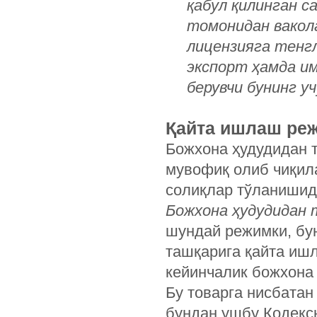
қабул қилинган с
томонидан вакол
лицензияга тенг
экспорт ҳамда им
берувчи бунинг у
Қайта ишлаш ре
Божхона ҳудудидан 
мувофиқ олиб чиқил
солиқлар тўланишид
Божхона ҳудудидан
шундай режимки, бу
ташқарига қайта иш
кейинчалик божхона 
Бу товарга нисбатан
бундан ушбу Кодексн