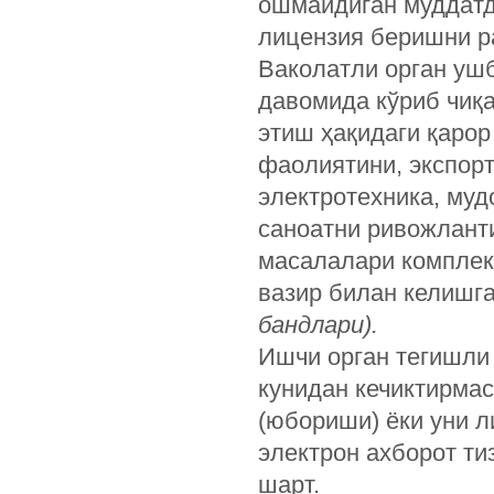
ошмайдиган муддатд
лицензия беришни р
Ваколатли орган ушб
давомида кўриб чиқ
этиш ҳақидаги қаро
фаолиятини, экспорт
электротехника, муд
саноатни ривожлант
масалалари комплек
вазир билан келишг
бандлари).
Ишчи орган тегишли
кунидан кечиктирмас
(юбориши) ёки уни л
электрон ахборот т
шарт.