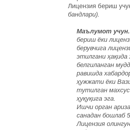
Лицензия бериш учу
бандлари).
Маълумот учун
бериш ёки лицен
берувчига лиценз
этилгани ҳақида 
белгиланган муд
равишда хабардо
ҳужжати ёки Ваз
тутилган махсус
ҳуқуқига эга.
Ишчи орган ариза
санадан бошлаб 5
Лицензия олингу