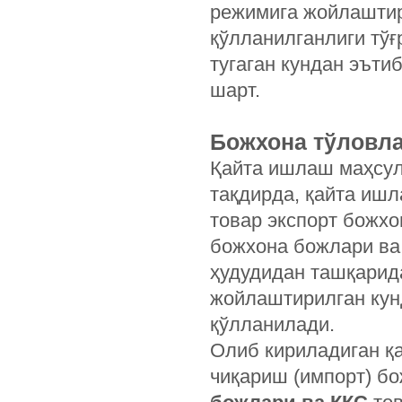
режимига жойлаштир
қўлланилганлиги тў
тугаган кундан эъти
шарт.
Божхона тўловла
Қайта ишлаш маҳсул
тақдирда, қайта ишл
товар экспорт божх
божхона божлари ва
ҳудудидан ташқарид
жойлаштирилган кун
қўлланилади.
Олиб кириладиган қ
чиқариш (импорт) б