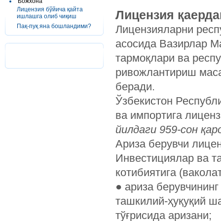
Божхона
Лицензия бўйича қайта
Лицензия қаерда
ишлашга олиб чиқиш
Пақ-пуқ яна бошландими?
Лицензияларни респ
асосида Вазирлар М
тармоқлари ва респу
ривожлантириш маса
беради.
Ўзбекистон Республи
ва импортига лицен
йилдаги
959-
сон
қар
Ариза берувчи лице
Инвестициялар ва т
котибиятига (вакола
●
ариза берувчининг 
ташкилий-ҳуқуқий ш
тўғрисида аризани;