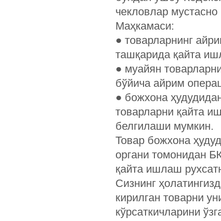
чекловлар мустасно
Маҳкамаси:
●
товарларнинг айри
ташқарида қайта иш
●
муайян товарларни
бўйича айрим опера
●
божхона ҳудудида
товарларни қайта и
белгилаши мумкин.
Товар божхона ҳуду
органи томонидан Б
қайта ишлаш рухсат
Сизнинг ҳолатингизд
кирилган товарни ун
кўрсаткичларини ўзг