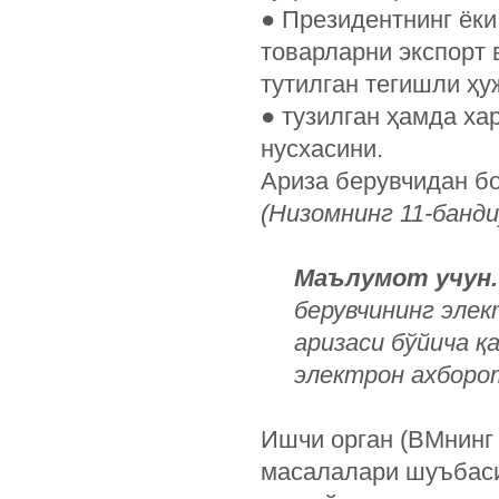
●
Президентнинг ёки
товарларни экспорт 
тутилган тегишли ҳу
●
тузилган ҳамда ха
нусхасини.
Ариза берувчидан б
(Низомнинг 11-банди
Маълумот учун.
берувчининг элек
аризаси бўйича қ
электрон ахборот
Ишчи орган (ВМнинг
масалалари шуъбаси