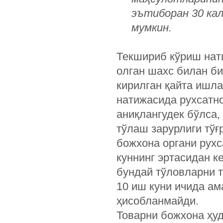
эътиборан 30 ка
мумкин.
Текшириб кўриш нат
олган шахс билан би
кирилган қайта ишл
натижасида рухсатн
аниқлангудек бўлса
тўлаш зарурлиги тўғ
божхона органи рухс
куннинг эртасидан к
бундай тўловларни 
10 иш куни ичида ам
ҳисобланмайди.
Товарни божхона ҳу