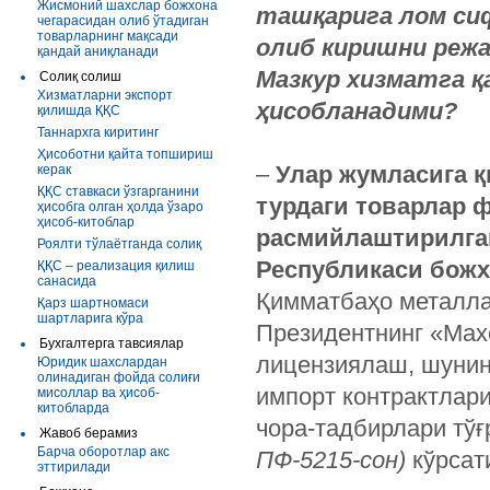
Жисмоний шахслар божхона
ташқарига лом си
чегарасидан олиб ўтадиган
товарларнинг мақсади
олиб киришни реж
қандай аниқланади
Мазкур
хизматга
қ
Солиқ солиш
Хизматларни экспорт
ҳисобланадими
?
қилишда ҚҚС
Таннархга киритинг
Ҳисоботни қайта топшириш
–
Улар
жумласига
қ
керак
ҚҚС ставкаси ўзгарганини
турдаги
товарлар
ф
ҳисобга олган ҳолда ўзаро
ҳисоб-китоблар
расмийлаштирилга
Роялти тўлаётганда солиқ
Республикаси
божх
ҚҚС – реализация қилиш
санасида
Қимматбаҳо металла
Қарз шартномаси
шартларига кўра
Президентнинг «Махс
Бухгалтерга тавсиялар
лицензиялаш, шунинг
Юридик шахслардан
олинадиган фойда солиғи
импорт контрактлари
мисоллар ва ҳисоб-
китобларда
чора-тадбирлари тў
Жавоб берамиз
Барча оборотлар акс
ПФ
-5215-
сон
)
кўрсат
эттирилади