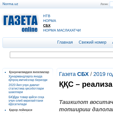
Norma.uz
Логин:
НТВ
НОРМА
СБХ
НОРМА МАСЛАХАТЧИ
Главная
Свежий номер
Қонунчиликдаги янгиликлар
Газета
СБХ
/
2019 го
Ҳунармандларга янада
кўпроқ имтиёзлар берилди
ҚҚС – реализ
2020 йил учун давлат
статистика ҳисоботлари
шакллари
БЮДда товар қайси соҳа
учун олиб кирилаётгани
Ташкилот воситач
кўрсатилади
топшириш далолат
Қарор лойиҳаси