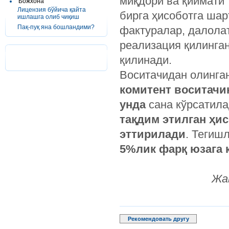
миқдори ва қиймати 
Божхона
Лицензия бўйича қайта
бирга ҳисоботга шар
ишлашга олиб чиқиш
Пақ-пуқ яна бошландими?
фактуралар, далола
реализация қилинга
қилинади.
Воситачидан олинган
комитент воситачи
унда
сана кўрсатила
тақдим этилган ҳи
эттирилади
. Тегиш
5%лик фарқ юзага 
Жа
Рекомендовать другу