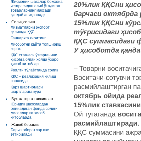
Жисмоний шахслар божхона
20%лик ҚҚСни ҳисо
чегарасидан олиб ўтадиган
товарларнинг мақсади
барчаси октябрда 
қандай аниқланади
15%лик ҚҚСни кўрс
Солиқ солиш
Хизматларни экспорт
тўғрисидаги ҳисо
қилишда ҚҚС
Таннархга киритинг
ҚҚС суммасидаги ф
Ҳисоботни қайта топшириш
У ҳисоботда қанд
керак
ҚҚС ставкаси ўзгарганини
ҳисобга олган ҳолда ўзаро
ҳисоб-китоблар
– Товарни воситачиг
Роялти тўлаётганда солиқ
Воситачи-сотувчи то
ҚҚС – реализация қилиш
санасида
расмийлаштирган па
Қарз шартномаси
шартларига кўра
октябрь ойида реа
Бухгалтерга тавсиялар
15%лик ставкасини
Юридик шахслардан
олинадиган фойда солиғи
Ой тугаганда
восита
мисоллар ва ҳисоб-
китобларда
расмийлаштиради
Жавоб берамиз
Барча оборотлар акс
ҚҚС суммасини ажра
эттирилади