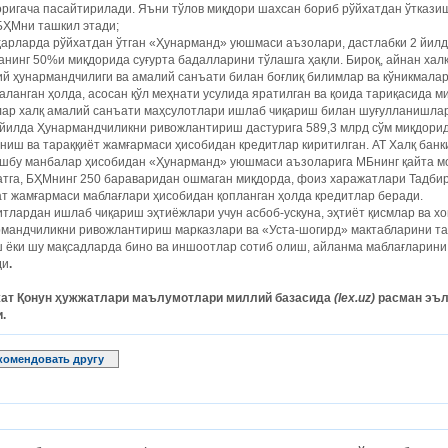
ригача пасайтирилади. ­Яъни тўлов миқдори шахсан бориб рўйхатдан ўтказиш
БҲМни ташкил этади;
арларда рўйхатдан ўтган «Ҳунарманд» уюшмаси аъзолари, дастлабки 2 йилд
анинг ­50%и миқдорида суғурта бадалларини тўлашга ҳақли. Бироқ, айнан хал
й ҳунармандчилиги ва амалий санъати билан боғлиқ билимлар ва кўникмала
ланган ҳолда, асосан қўл меҳнати усулида яратилган ва қоида тариқасида 
лар халқ амалий санъати маҳсулотлари ишлаб чиқариш билан шуғулланишла
 йилда Ҳунармандчиликни ривожлантириш дастурига 589,3 млрд
сўм миқдорид
ниш ва тараққиёт жамғармаси ҳисобидан кредитлар киритилган. АТ Халқ банк
ушбу манбалар ҳисобидан «Ҳунарманд» уюшмаси аъзоларига МБнинг
қайта м
тга,
БҲМнинг 250 бараваридан ошмаган миқдорда, фоиз
харажатлари
Тадбир
т жамғармаси маблағлари ҳисобидан қопланган ҳолда кредитлар беради.
тлардан ишлаб чиқариш эҳтиёжлари учун асбоб-ускуна, эҳтиёт қисмлар ва х
мандчиликни ривожлантириш марказлари ва «Уста-шогирд» мактабларини таш
ш ёки шу мақсадларда бино ва иншоотлар сотиб олиш, айланма маблағларин
ди
.
ат Қонун ҳужжатлари маълумотлари миллий базасида
(lex.uz)
расман эъло
.
комендовать другу