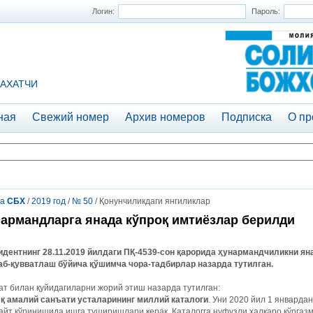
Логин:
Пароль:
АХАТЧИ
ная
Свежий номер
Архив номеров
Подписка
О пр
та
СБХ
/
2019 год
/
№ 50
/ Қонунчиликдаги янгиликлар
армандларга янада кўпроқ имтиёзлар берилди
идентнинг
28.11.2019
йилдаги
ПҚ
-4539-
сон
қарорида
ҳунармандчиликни
ян
аб
-
қувватлаш
бўйича
қўшимча
чора
-
тадбирлар
назарда
тутилган
.
т билан қуйидагиларни жорий этиш назарда тутилган:
қ амалий санъати усталарининг миллий каталоги
. Уни 2020 йил 1 январдан
айт кўринишида ишга туширишлари керак. Каталогга нуфузли халқаро кўргазма