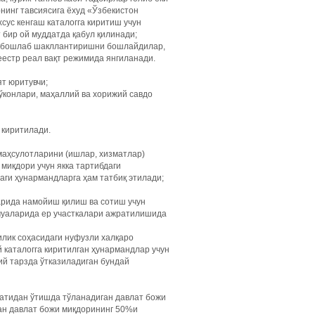
нинг тавсиясига ёхуд «Ўзбекистон
сус кенгаш каталогга киритиш учун
бир ой муддатда қабул қилинади;
н бошлаб шакллантиришни бошлайдилар,
еестр реал вақт режимида янгиланади.
т юритувчи;
ўконлари, маҳаллий ва хорижий савдо
 киритилади.
маҳсулотларини (ишлар, хизматлар)
миқдори учун якка тартибдаги
аги ҳунармандларга ҳам татбиқ этилади;
арида намойиш қилиш ва сотиш учун
муаларида ер участкалари ажратилишида
илик соҳасидаги нуфузли халқаро
каталогга киритилган ҳунармандлар учун
ий тарзда ўтказиладиган бундай
атидан ўтишда тўланадиган давлат божи
ан давлат божи миқдорининг 50%и