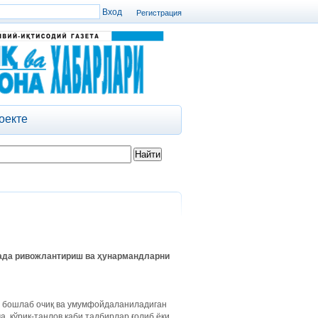
Регистрация
оекте
ада
ривожлантириш
ва
ҳунармандларни
бошлаб очиқ ва умумфойдаланиладиган
, кўрик-танлов каби тадбирлар ғолиб ёки