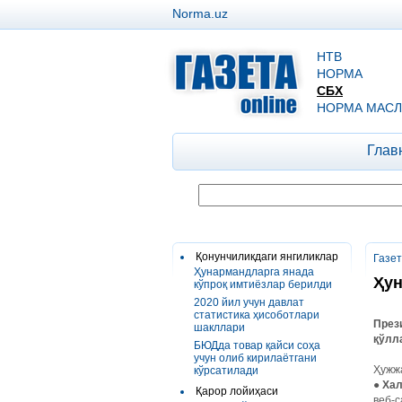
Norma.uz
НТВ
НОРМА
СБХ
НОРМА МАСЛ
Глав
Қонунчиликдаги янгиликлар
Газе
Ҳунармандларга янада
Ҳун
кўпроқ имтиёзлар берилди
2020 йил учун давлат
статистика ҳисоботлари
През
шакллари
қўлл
БЮДда товар қайси соҳа
учун олиб кирилаётгани
Ҳужжа
кўрсатилади
●
Хал
Қарор лойиҳаси
веб-с