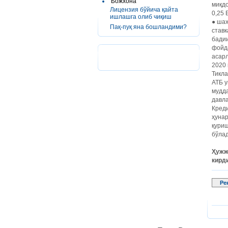
Божхона
миқдо
Лицензия бўйича қайта
0,25 
ишлашга олиб чиқиш
●
шаҳ
Пақ-пуқ яна бошландими?
ставк
бадии
фойда
асар
2020
Тикла
АТБ 
мудда
давла
Креди
ҳунар
қури
бўла
Ҳужж
кирди
Ре