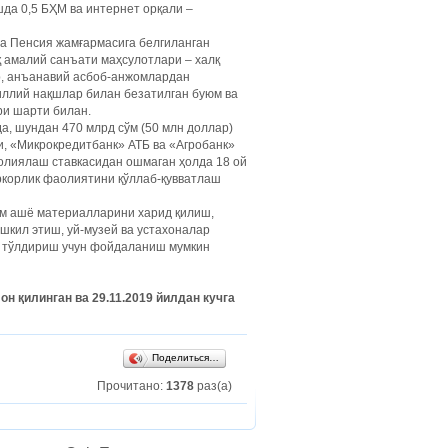
да 0,5 БҲМ ва интернет орқали –
а Пенсия жамғармасига белгиланган
қ амалий санъати маҳсулотлари – халқ
р, анъанавий асбоб-анжомлардан
миллий нақшлар билан безатилган буюм ва
ри шарти билан.
а, шундан 470 млрд сўм (50 млн доллар)
и, «Микрокредитбанк» АТБ ва «Агробанк»
олиялаш ставкасидан ошмаган ҳолда 18 ой
корлик фаолиятини қўллаб-қувватлаш
ом ашё материалларини харид қилиш,
кил этиш, уй-музей ва устахоналар
и тўлдириш учун фойдаланиш мумкин
н қилинган ва 29.11.2019 йилдан кучга
Поделиться…
Прочитано:
1378
раз(а)