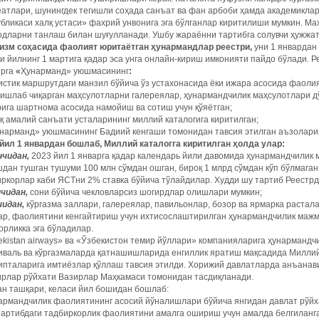
атлари, шунингдек тегишли соҳада санъат ва фан арбоби ҳамда академиклар
бликаси халқ устаси»
фахрий унвонига эга бўлганлар киритилиши мумкин. Мах
дларни танлаш билан шуғулланади. Ушбу жараённи тартибга солувчи ҳужжат 
изм соҳасида фаолият юритаётган ҳунармандлар реестри,
уни 1 январда
и йилнинг 1 мартига қадар эса унга онлайн-кириш имконияти пайдо бўлади. Р
рга
«
Ҳунарманд» уюшмасининг
:
истик маршрутдаги манзил бўйича ўз устахонасида ёки ижара асосида фаолия
 ишлаб чиқарган маҳсулотларни галереялар, ҳунармандчилик маҳсулотлари д
ига шартнома асосида намойиш ва сотиш учун қўяётган;
қ амалий санъати усталарининг миллий каталогига киритилган;
нарманд» уюшмасининг Бадиий кенгаши томонидан тавсия этилган ­аъзолари
 йил 1 январдан бошлаб, Миллий каталогга киритилган ҳолда улар:
нчидан,
2023 йил 1 январга қадар календарь йили давомида ҳунармандчилик 
дан тушган тушуми 100 млн сўмдан ошган, бироқ 1 млрд сўмдан кўп бўлмаган 
ркорлар каби ЯСТни 2% ставка бўйича тўлайдилар. Худди шу тартиб Реестрд
нчидан,
сони бўйича чекловларсиз шогирдлар олишлари мумкин;
чидан,
кўргазма заллари, галереялар, павильонлар, бозор ва ярмарка растал
ар, фаолиятини кенгайтириш учун ихтисослаштирилган ҳунармандчилик маж
орликка эга бўладилар.
kistan airways» ва «Ўзбекистон темир йўллари» компанияларига ҳунармандч
валь ва кўргазмаларда қатнашишларида енгиллик яратиш мақсадида Миллий 
ипталарига имтиёзлар қўллаш тавсия этилди. Хорижий давлатларда ­анъа­нав
ирлар рўйхати Вазирлар Маҳкамаси томонидан тасдиқланади.
ан ташқари, келаси йил бошидан бошлаб:
армандчилик фаолиятининг асосий йўналишлари бўйича янгидан давлат рўйх
тартибдаги тадбиркорлик фаолиятини амалга ошириш учун амалда белгиланг