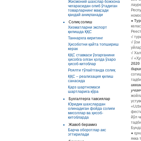
Жисмоний шахслар божхона
лауре
чегарасидан олиб ўтадиган
Респу
товарларнинг мақсади
қандай аниқланади
номзо
●
Тур
Солиқ солиш
келас
Хизматларни экспорт
Реест
қилишда ҚҚС
√ тур
Таннархга киритинг
√ ўзи
Ҳисоботни қайта топшириш
уйлар
керак
√ Хал
ҚҚС ставкаси ўзгарганини
√ «Ҳу
ҳисобга олган ҳолда ўзаро
2020
ҳисоб-китоблар
бири
Роялти тўлаётганда солиқ
сотиш
ҚҚС – реализация қилиш
тадби
санасида
икки
Қарз шартномаси
учин
шартларига кўра
жойл
Бухгалтерга тавсиялар
устув
Юридик шахслардан
«Uzbe
олинадиган фойда солиғи
фести
мисоллар ва ҳисоб-
йўл ч
китобларда
тадб
Жавоб берамиз
Бунд
Барча оборотлар акс
●
ҳун
эттирилади
якка 