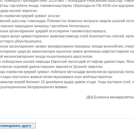
ат лойиҳаси Президентнинг 2019 йил 7 ноябрдаги «Жисмоний шахслар томон
 ўтиш тартибини янада такомиллаштириш тўғрисида»ги ПҚ-4508-сон қарорин
дида ишлаб чиқилган.
р норматив-ҳуқуқий ҳужжат асосан:
моний шахслар томонидан Ўзбекистон божхона чегараси орқали шахсий эҳти
рларнинг мақсадини аниқлаш тартибини белгилашга;
хона органларининг ҳуқуқий асосларини такомиллаштиришга;
лдаги қонун ҳужжатларининг мамлакатимизда олиб борилаётган сиёсий, иқти
ҳотларга уйғунлашишига;
хона органларининг хизмат вазифаларини бажариш чоғида қонунийлик, очи
роларнинг ҳуқуқ ва эркинликлари ишончли ҳимоя қилиниши кафолатларини 
ий механизмларнинг янада яхшиланишига қаратилган.
 лойиҳасини ишлаб чиқишда Евроосиё иқтисодий иттифоқи давлатлари, Япон
ланган хорижий давлатларнинг амалиёти ўрганиб чиқилган.
да норматив-ҳуқуқий ҳужжат лойиҳаси мутасадди вазирлик ва идоралар била
атлари порталига жамоатчилик муҳокамаси учун жойлаштирилган.
амалар жорий йилнинг 20 декабрига қадар давом этади. Унда иштирок этиб, 
ҳазаларингизни билдиришингиз мумкин.
ДБҚ Божхона маъмуриятчил
комендовать другу