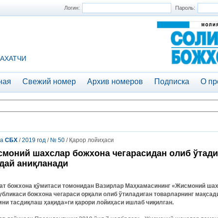
Логин:
Пароль:
АХАТЧИ
ная
Свежий номер
Архив номеров
Подписка
О пр
та
СБХ
/
2019 год
/
№ 50
/ Қарор лойиҳаси
моний шахслар божхона чегарасидан олиб ўтади
дай аниқланади
ат
божхона
қўмитаси
томонидан
Вазирлар
Маҳкамасининг
«
Жисмоний
шах
убликаси
божхона
чегараси
орқали
олиб
ўтиладиган
товарларнинг
мақсад
мни
тасдиқлаш
ҳақида
»
ги
қарори
лойиҳаси
ишлаб
чиқилган
.