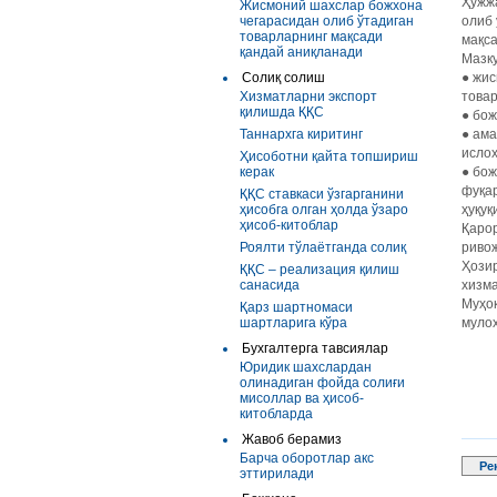
Ҳужж
Жисмоний шахслар божхона
чегарасидан олиб ўтадиган
олиб
товарларнинг мақсади
мақса
қандай аниқланади
Мазку
Солиқ солиш
●
жис
Хизматларни экспорт
това
қилишда ҚҚС
●
бож
Таннархга киритинг
●
ама
исло
Ҳисоботни қайта топшириш
керак
●
бож
фуқа
ҚҚС ставкаси ўзгарганини
ҳисобга олган ҳолда ўзаро
ҳуқуқ
ҳисоб-китоблар
Қарор
Роялти тўлаётганда солиқ
ривож
Ҳозир
ҚҚС – реализация қилиш
санасида
хизм
Муҳок
Қарз шартномаси
шартларига кўра
муло
Бухгалтерга тавсиялар
Юридик шахслардан
олинадиган фойда солиғи
мисоллар ва ҳисоб-
китобларда
Жавоб берамиз
Барча оборотлар акс
Ре
эттирилади