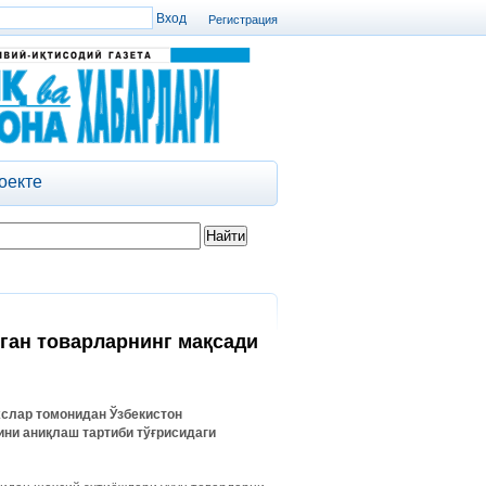
Регистрация
оекте
ган товарларнинг мақсади
слар
томонидан
Ўзбекистон
ини
аниқлаш
тартиби
тўғрисидаги