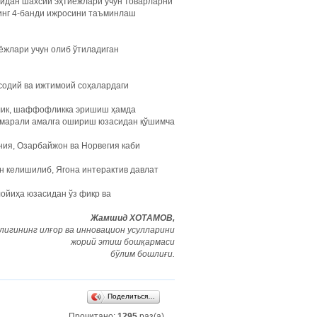
идан шахсий эҳтиёжлари учун товарларни
инг 4-банди ижросини таъминлаш
ёжлари учун олиб ўтиладиган
содий ва ижтимоий соҳалардаги
қлик, шаффофликка эришиш ҳамда
самарали амалга ошириш юзасидан қўшимча
ия, Озарбайжон ва Норвегия каби
н келишилиб, Ягона интерактив давлат
лойиҳа юзасидан ўз фикр ва
Жамшид ХОТАМОВ,
игининг илғор ва инновацион усулларини
жорий этиш бошқармаси
бўлим бошлиғи.
Поделиться…
Прочитано:
1295
раз(а)