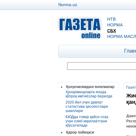
Norma.uz
НТВ
НОРМА
СБХ
НОРМА МАСЛ
Глав
Қонунчиликдаги янгиликлар
Газе
Ҳунармандларга янада
Жис
кўпроқ имтиёзлар берилди
қан
2020 йил учун давлат
статистика ҳисоботлари
шакллари
Давл
БЮДда товар қайси соҳа
учун олиб кирилаётгани
Респ
кўрсатилади
низо
Қарор лойиҳаси