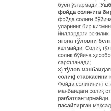
буён ўзгармади.
Ушб
фойда солиғига б
фойда солиғи бўйича
уларнинг бир қисмин
йиллардаги эскилик 
ягона тўловни бел
келмайди. Солиқ тў
солиқ бўйича ҳисобо
сарфланади;
3)
тўлов манбаидаг
солиқ) ставкасини
к
Фойда солиғининг ст
манбаидаги солиқ ст
рағбатлантирмайди.
пасайтирган
мақсад