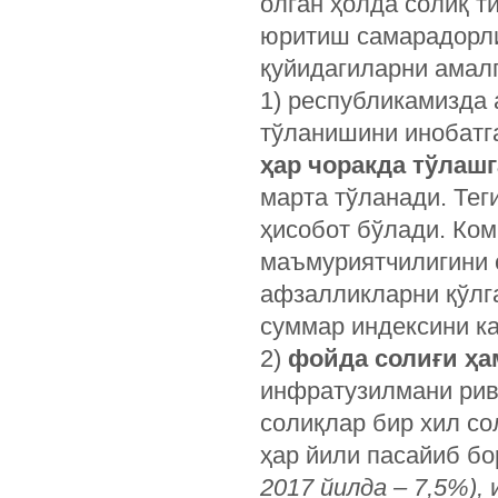
олган ҳолда солиқ 
юритиш самарадорли
қуйидагиларни амал
1) республикамизда 
тўланишини инобатг
ҳар чоракда тўлаш
марта тўланади. Тег
ҳисобот бўлади. Ко
маъмуриятчилигини
афзалликларни қўлга
суммар индексини к
2)
фойда солиғи ҳ
инфратузилмани ри
солиқлар бир хил со
ҳар йили пасайиб б
2017 йилда – 7,5%),
и