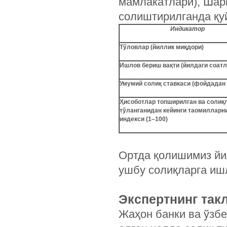
мамлакатлари), Шар
солиштирилганда қуй
Индикатор
Тўловлар (йиллик миқдори)
Ишлов бериш вақти (йилдаги соатл
Умумий солиқ ставкаси (фойдадан
Ҳисоботлар топширилган ва солиқ
тўланганидан кейинги таомилларни
индекси (1–100)
Ортда қолишимиз йи
ушбу солиқларга ишл
Экспертнинг та
Жаҳон банки ва ўзбе