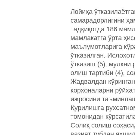
Лойиҳа ўтказилаётга
самарадорлигини ҳа
тадқиқотда 186 мамл
мамлакатга ўрта ҳис
маълумотларига кўра
ўтказилган. Ислоҳот
ўтказиш (5), мулкни
олиш тартиби (4), со
Жадвалдан кўрингани
корхоналарни рўйхат
ижросини таъминлаш
Қурилишга рухсатно
томонидан кўрсатил
Солиқ солиш соҳасид
вазият тубдан яхшил