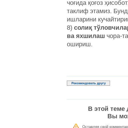
чоғида қоғоз ҳисоб
таклиф этамиз. Бунд
ишларини кучайтири
8)
солиқ тўловчила
ва яхшилаш
чора-т
ошириш.
Рекомендовать другу
В этой теме
Вы мо
Оставляя свой комментар