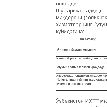
олинади.
Шу тариқа, тадқиқот
миқдорини (солиқ юк
хизматларнинг бутун
қуйидагича:
Индикатор
Тўловлар (йиллик миқдори)
Ишлов бериш вақти (йилдаги соатл
Умумий солиқ ставкаси (фойдадан
Ҳисоботлар топширилган ва солиқ
тўланганидан кейинги таомилларн
суммар индекси (1–100)
Ўзбекистон ИҲТТ ма