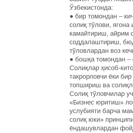
Ўзбекистонда:
● бир томондан – ки
солиқ тўлови, ягона
камайтириш, айрим 
соддалаштириш, бюд
тўловлардан воз ке
● бошқа томондан – 
Солиқлар ҳисоб-кито
такрорловчи ёки бир
топшириш ва солиқл
Солиқ тўловчилар у
«Бизнес юритиш» ло
услубияти барча мам
солиқ юки» принципи
ёндашувлардан фой