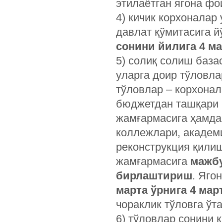
этилаётган ягона фо
4) кичик корхоналар
давлат қўмитасига 
сонини йилига 4 м
5) солиқ солиш база
уларга доир тўловл
тўловлар – корхона
бюджетдан ташқари 
жамғармасига ҳамда
коллежлари, академ
реконструкция қили
жамғармасига
мажбу
бирлаштириш
. Яго
марта ўрнига 4 мар
чораклик тўловга ўт
6) тўловлар сонини