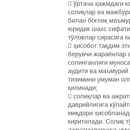
 ўртача ҳажмдаги к
солиқлар ва мажбур
билан боғлиқ маъму
юридик шахс сифати
тўловлар сирасига к
 ҳисобот тақдим эт
берувчи жараёнлар а
солинганлиги муноса
аудити ва маъмурий
тизимини умуман ол
қилинади;
 солиқлар ва ажрат
даврийлигига кўпайт
миқдори ҳисобланад
киритилади. Солиқ т
ажратмаларнинг уму