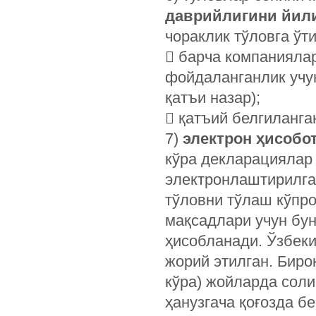
даврийлигини йили
чораклик тўловга ўт
 барча компаниялар
фойдаланганлик учун
қатъи назар);
 қатъий белгиланга
7)
электрон ҳисобо
кўра декларациялар
электронлаштирилга
тўловни тўлаш кўпро
мақсадлари учун бун
ҳисобланади. Ўзбек
жорий этилган. Биро
кўра) жойларда сол
ҳанузгача қоғозда 