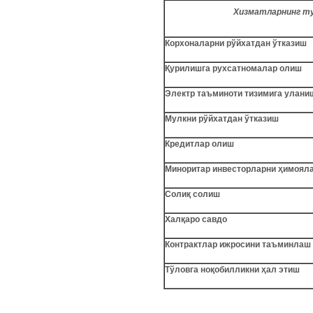
Хизматларнинг т
Корхоналарни рўйхатдан ўтказиш
Қурилишга рухсатномалар олиш
Электр таъминоти тизимига улани
Мулкни рўйхатдан ўтказиш
Кредитлар олиш
Миноритар инвесторларни ҳимоял
Солиқ солиш
Халқаро савдо
Контрактлар ижросини таъминлаш
Тўловга ноқобилликни ҳал этиш