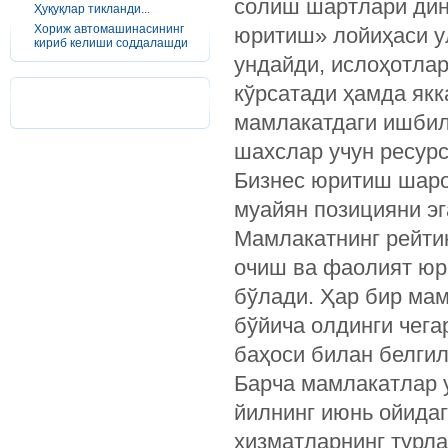
солиш шартлари дин
Ҳуқуқлар тикланди...
Хориж автомашинасининг
юритиш» лойиҳаси у
кириб келиши соддалашди
ундайди, ислоҳотла
кўрсатади ҳамда якк
мамлакатдаги ишбил
шахслар учун ресурс
Бизнес юритиш шаро
муайян позицияни эг
Мамлакатнинг рейтин
очиш ва фаолият юр
бўлади. Ҳар бир мам
бўйича олдинги чега
баҳоси билан белги
Барча мамлакатлар 
йилнинг июнь ойидаг
хизматларнинг турла