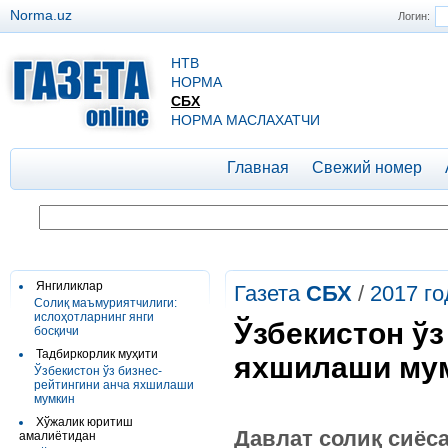
Norma.uz
Логин:
НТВ
НОРМА
СБХ
НОРМА МАСЛАХАТЧИ
Главная
Свежий номер
Янгиликлар
Газета
СБХ
/
2017 го
Солиқ маъмуриятчилиги:
ислоҳотларнинг янги
Ўзбекистон ўз
босқичи
Тадбиркорлик муҳити
яхшилаши му
Ўзбекистон ўз бизнес-
рейтингини анча яхшилаши
мумкин
Хўжалик юритиш
Давлат солиқ сиёс
амалиётидан