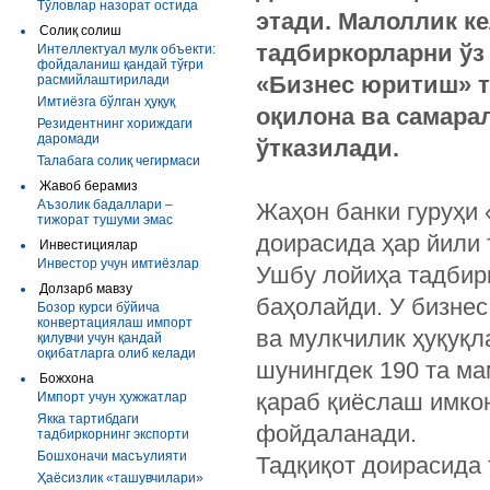
Тўловлар назорат остида
этади. Малоллик к
Солиқ солиш
тадбиркорларни ўз
Интеллектуал мулк объекти:
фойдаланиш қандай тўғри
«Бизнес юритиш» т
расмийлаштирилади
Имтиёзга бўлган ҳуқуқ
оқилона ва самара
Резидентнинг хориждаги
даромади
ўтказилади.
Талабага солиқ чегирмаси
Жавоб берамиз
Аъзолик бадаллари –
Жаҳон банки гуруҳи 
тижорат тушуми эмас
доирасида ҳар йили 
Инвестициялар
Инвестор учун имтиёзлар
Ушбу лойиҳа тадбир
Долзарб мавзу
баҳолайди. У бизнес
Бозор курси бўйича
конвертациялаш импорт
ва мулкчилик ҳуқуқ
қилувчи учун қандай
оқибатларга олиб келади
шунингдек 190 та м
Божхона
қараб қиёслаш имко
Импорт учун ҳужжатлар
Якка тартибдаги
фойдаланади.
тадбиркорнинг экспорти
Бошхоначи масъулияти
Тадқиқот доирасида 
Ҳаёсизлик «ташувчилари»