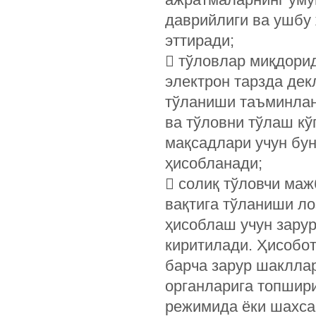
даврийлиги ва ушбу 
эттиради;
 тўловлар миқдорид
электрон тарзда де
тўланиши таъминлан
ва тўловни тўлаш кў
мақсадлари учун бун
ҳисобланади;
 солиқ тўловчи маж
вақтига тўланиши ло
ҳисоблаш учун зарур
киритилади. Ҳисобо
барча зарур шаклла
органларига топшири
режимида ёки шахсан