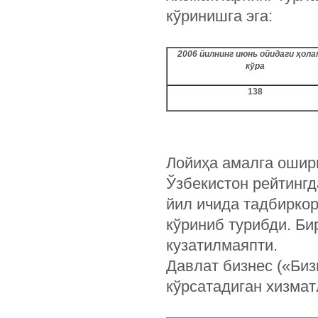
кўринишга эга:
2006 йилнинг июнь ойидаги ҳол
кўра
138
Лойиҳа амалга ошир
Ўзбекистон рейтингд
йил ичида тадбирко
кўриниб турибди. Б
кузатилмаяпти.
Давлат бизнес («Биз
кўрсатадиган хизмат