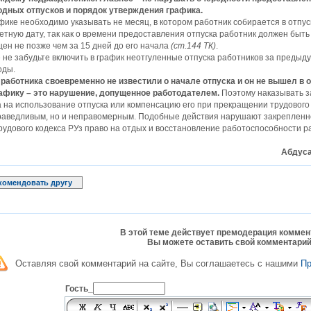
одных отпусков и порядок утверждения графика.
фике необходимо указывать не месяц, в котором работник собирается в отпуск
етную дату, так как о времени предоставления отпуска работник должен быть
ен не позже чем за 15 дней до его начала
(ст.144 ТК)
.
 не забудьте включить в график неотгуленные отпуска работников за предыд
оды.
 работника своевременно не известили о начале отпуска и он не вышел в 
рафику – это нарушение, допущенное работодателем.
Поэтому наказывать з
 на использование отпуска или компенсацию его при прекращении трудового 
раведливым, но и неправомерным. Подобные действия нарушают закрепленно
Трудового кодекса РУз право на отдых и восстановление работоспособности р
Абдуса
комендовать другу
В этой теме действует премодерация коммен
Вы можете оставить свой комментарий
Оставляя свой комментарий на сайте, Вы соглашаетесь с нашими
П
Гость_