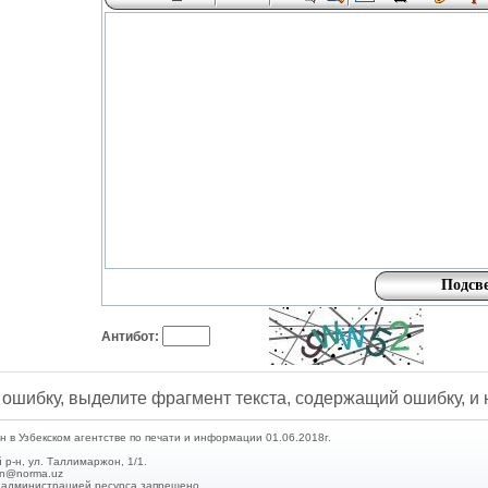
Антибот:
ошибку, выделите фрагмент текста, содержащий ошибку, и н
в Узбекском агентстве по печати и информации 01.06.2018г.
 р-н, ул. Таллимаржон, 1/1.
min@norma.uz
с администрацией ресурса запрещено.