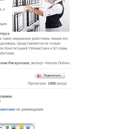
, а
ущие
отпуск
а такое нарушение работника, лишая его
договора, представляется не только
е Конституцией Узбекистана и §2 главы
аботника.
лам Рискуллаев,
эксперт «Norma Online».
Поделиться…
Прочитано:
1988
раз(а)
тариев.
.
равилами
их размещения.