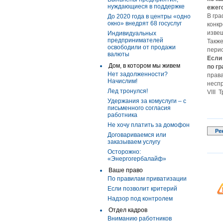
нуждающиеся в поддержке
ежег
В гра
До 2020 года в центры «одно
окно» внедрят 68 госуслуг
конкр
извещ
Индивидуальных
предпринимателей
Также
освободили от продажи
пери
валюты
Если
Дом, в котором мы живем
по г
Нет задолженности?
права
Начислим!
несп
Лед тронулся!
VIII 
Удержания за комуслуги – с
письменного согласия
работника
Не хочу платить за домофон
Ре
Договариваемся или
заказываем услугу
Осторожно:
«Энергогербалайф»
Ваше право
По правилам приватизации
Если позволит критерий
Надзор под контролем
Отдел кадров
Вниманию работников