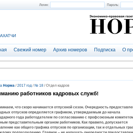
Логин:
Пароль:
АХАТЧИ
ная
Свежий номер
Архив номеров
Подписка
О пр
та
Норма
/
2017 год
/
№ 18
/ Отдел кадров
манию работников кадровых служб!
минаем, что скоро начинается отпускной сезон. Очередность предоставле
одных отпусков определяется графиком, утверждаемым до начала
ндарного года работодателем по согласованию с профсоюзным комитето
иным представительным органом работников. Как правило, допускается
авление как общего графика отпусков по организации, так и отдельных гр
аждому подразделению. Главное – не нарушать очередности предоставле