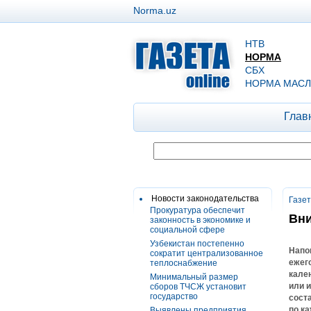
Norma.uz
НТВ
НОРМА
СБХ
НОРМА МАСЛ
Глав
Новости законодательства
Газе
Прокуратура обеспечит
Вни
законность в экономике и
социальной сфере
Узбекистан постепенно
Напо
сократит централизованное
ежег
теплоснабжение
кале
Минимальный размер
или 
сборов ТЧСЖ установит
государство
сост
по к
Выявлены предприятия,