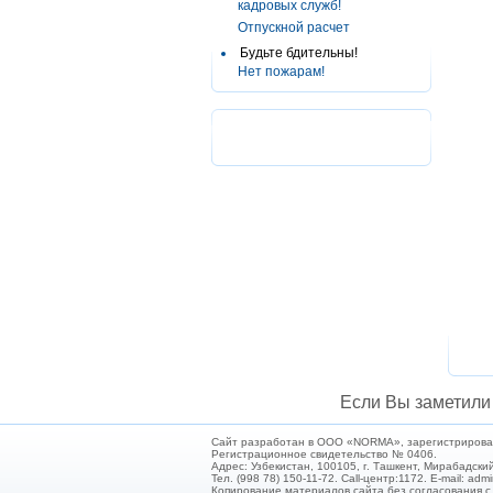
кадровых служб!
Отпускной расчет
Будьте бдительны!
Нет пожарам!
Если Вы заметили 
Сайт разработан в ООО «NORMA», зарегистрирован 
Регистрационное свидетельство № 0406.
Адрес: Узбекистан, 100105, г. Ташкент, Мирабадский
Тел. (998 78) 150-11-72. Call-центр:1172. E-mail: ad
Копирование материалов сайта без согласования 