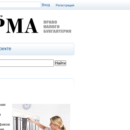
Регистрация
оекте
ния
м
афиков
ния