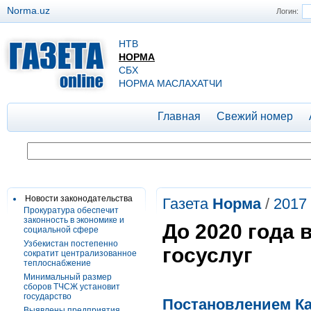
Norma.uz
Логин:
НТВ
НОРМА
СБХ
НОРМА МАСЛАХАТЧИ
Главная
Свежий номер
Новости законодательства
Газета
Норма
/
2017
Прокуратура обеспечит
законность в экономике и
До 2020 года 
социальной сфере
Узбекистан постепенно
госуслуг
сократит централизованное
теплоснабжение
Минимальный размер
сборов ТЧСЖ установит
государство
Постановлением Каб
Выявлены предприятия,