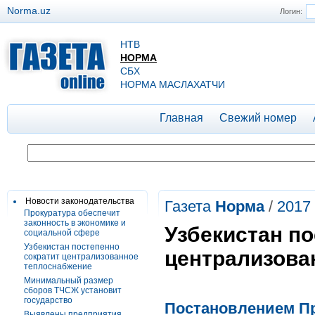
Norma.uz
Логин:
НТВ
НОРМА
СБХ
НОРМА МАСЛАХАТЧИ
Главная
Свежий номер
Новости законодательства
Газета
Норма
/
2017
Прокуратура обеспечит
законность в экономике и
Узбекистан по
социальной сфере
Узбекистан постепенно
централизова
сократит централизованное
теплоснабжение
Минимальный размер
сборов ТЧСЖ установит
государство
Постановлением Пре
Выявлены предприятия,