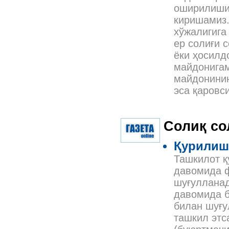
оширилишин
киришамиз.
хўжалигига
ер солиғи 
ёки ҳосилд
майдонигам
майдонинин
эса қаровс
Солиқ с
Қурилиш 
Ташкилот 
давомида ф
шуғулланад
давомида 
билан шуғу
ташкил этс