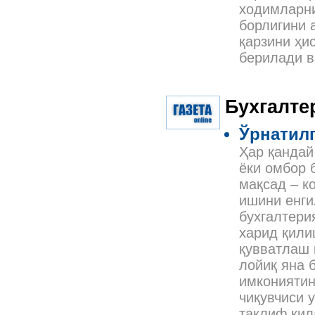
ходимларни
борлигини 
қарзини ҳи
берилади в
Бухгалте
Ўрнатил
Ҳар қандай
ёки омбор 
мақсад – к
ишини енги
бухгалтери
харид қили
қувватлаш 
лойиқ яна 
имкониятин
чиқувчиси 
таклиф қил