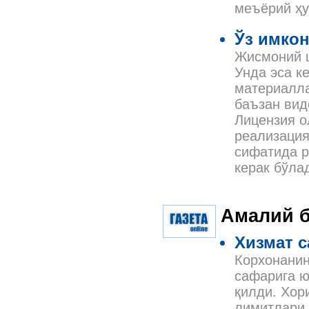
меъёрий ҳу
Ўз имко
Жисмоний ш
Унда эса к
материалла
баъзан вид
Лицензия о
реализация
сифатида р
керак бўла
Амалий б
Хизмат 
Корхонанин
сафарига ю
қилди. Хор
лимитлари 