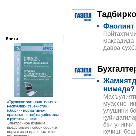
Тадбирк
Фаолият
Пойтахтими
Книги
мақсадида 
давра суҳб
Бухгалте
Жамиятд
нимада?
Налоговое з
Республики 
Масъулияти
Сборник нор
правовых ак
«Трудовое законодательство
РАСЧЕТЫ С ПЕРСОНАЛОМ II
муассиснин
Данное элек
Республики Узбекистан»
ТОМ ОСОБЕННОСТИ
по сути пред
улушини бо
(сборник нормативно-
ОПЛАТЫ ТРУДА
сборник нор
правовых актов) на узбекском
В книге рассмотрены вопросы
қуйидагила
правовых акт
и русском языках
оплаты труда отдельных
законодател
Электронное издание
категорий работников, в
ёки учинчи
Узбекистан. 
представляет собой сборник
отдельных сферах и случаях.
кечиш; бош
законы, указ
нормативно-правовых актов
В частности, раскрыты
постановлен