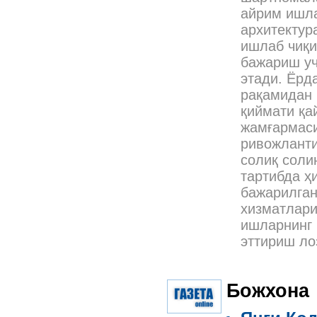
айрим ишла
архитектур
ишлаб чиқи
бажариш уч
этади. Ёрд
рақамидан 
қиймати қа
жамғармаси
ривожлант
солиқ соли
тартибда ҳ
бажарилган
хизматлари
ишларнинг 
эттириш ло
Божхона