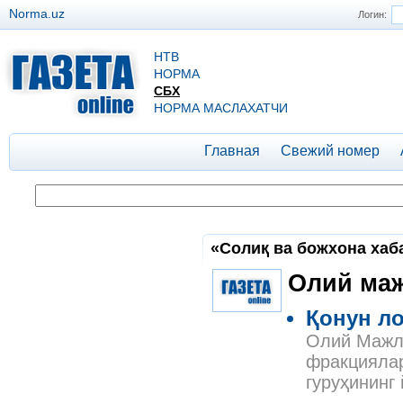
Norma.uz
Логин:
НТВ
НОРМА
СБХ
НОРМА МАСЛАХАТЧИ
Главная
Свежий номер
«Солиқ ва божхона хаба
Олий маж
Қонун л
Олий Мажли
фракциялар
гуруҳининг