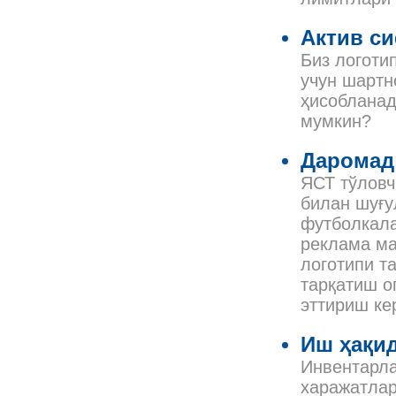
Актив си
Биз логоти
учун шартн
ҳисобланад
мумкин?
Даромад
ЯСТ тўлов
билан шуғу
футболкала
реклама ма
логотипи т
тарқатиш о
эттириш ке
Иш ҳақид
Инвентарла
харажатлар