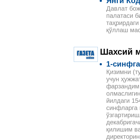
Янги Код
Давлат бож
палатаси б
таҳрирдаги
қўллаш мас
Шахсий 
1-синфг
Қизимни (т
учун ҳужжа
фарзандим 
олмаслигин
йилдаги 15
синфларга 
ўзгартириш
декабригач
қилишим ва
директорин