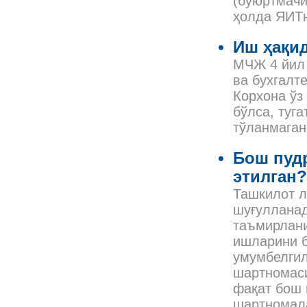
(буюртмачи
ҳолда ЯИТн
Иш ҳақид
МЧЖ 4 йил 
ва бухгалт
Корхона ўз
бўлса, туг
тўланмага
Бош пудр
этилган?
Ташкилот л
шуғулланад
таъмирлани
ишларини б
умумбелгил
шартномаси
фақат бош 
шартномала