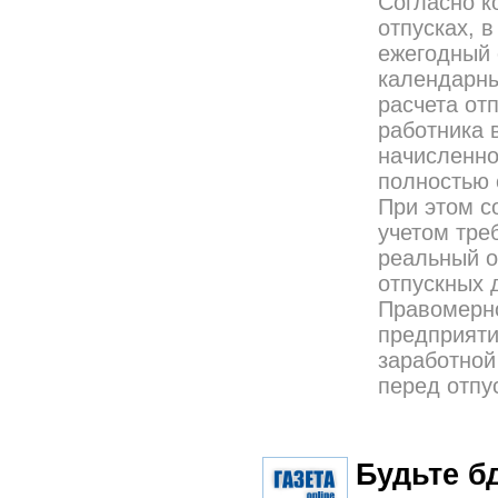
Согласно к
отпусках, 
ежегодный 
календарны
расчета от
работника 
начисленно
полностью 
При этом с
учетом тре
реальный о
отпускных 
Правомерно
предприяти
заработной
перед отпу
Будьте б