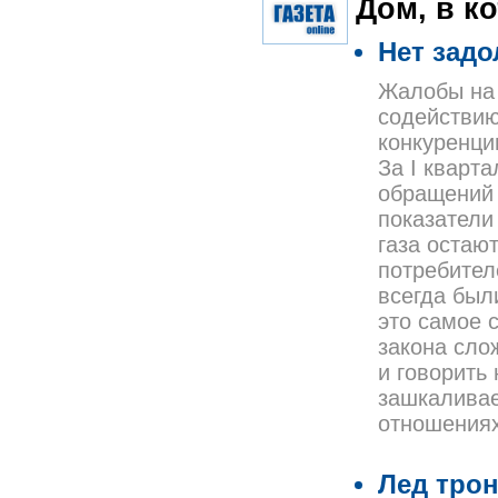
Дом, в к
Нет зад
Жалобы на 
содействию
конкуренции
За I кварта
обращений 
показатели
газа остаю
потребител
всегда был
это самое 
закона сло
и говорить
зашкаливае
отношениях
Лед трон