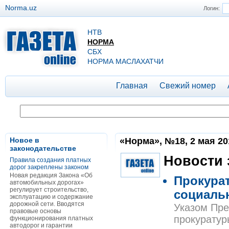
Norma.uz
Логин:
НТВ
НОРМА
СБХ
НОРМА МАСЛАХАТЧИ
Главная
Свежий номер
Новое в
«Норма», №18, 2 мая 20
законодательстве
Новости 
Правила создания платных
дорог закреплены законом
Новая редакция Закона «Об
Прокурат
автомобильных дорогах»
регулирует строительство,
социаль
эксплуатацию и содержание
дорожной сети. Вводятся
Указом Пре
правовые основы
прокуратур
функционирования платных
автодорог и гарантии