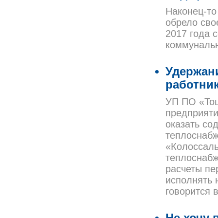
Наконец-то
обрело сво
2017 года 
коммунальн
Удержани
работни
УП ПО «Тош
предприяти
оказать со
теплоснабж
«Колоссаль
теплоснабж
расчеты пе
исполнять 
говорится в