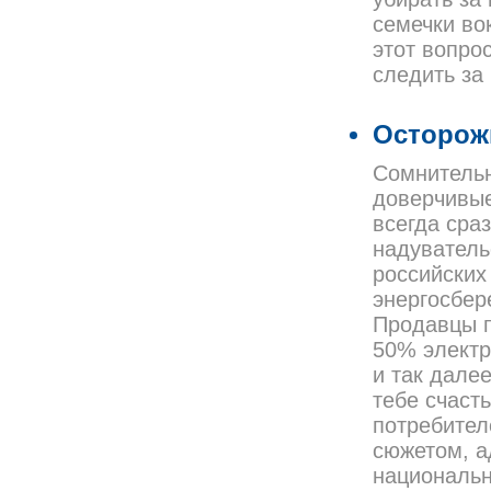
семечки во
этот вопро
следить за
Осторож
Сомнительн
доверчивые
всегда сра
надувательс
российских
энергосбер
Продавцы п
50% электр
и так дале
тебе счаст
потребител
сюжетом, а
национальн