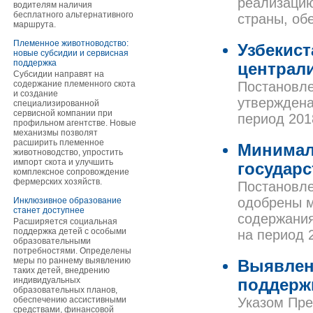
реализацию
водителям наличия
бесплатного альтернативного
страны, об
маршрута.
Племенное животноводство:
Узбекист
новые субсидии и сервисная
поддержка
централ
Субсидии направят на
содержание племенного скота
Постановле
и создание
утверждена
специализированной
сервисной компании при
период 201
профильном агентстве. Новые
механизмы позволят
расширить племенное
Минимал
животноводство, упростить
импорт скота и улучшить
государс
комплексное сопровождение
фермерских хозяйств.
Постановле
одобрены 
Инклюзивное образование
станет доступнее
содержания
Расширяется социальная
поддержка детей с особыми
на период 
образовательными
потребностями. Определены
меры по раннему выявлению
Выявлен
таких детей, внедрению
индивидуальных
поддерж
образовательных планов,
обеспечению ассистивными
Указом Пре
средствами, финансовой