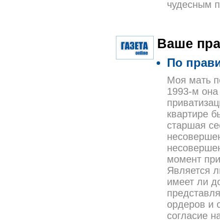
чудесным п
Ваше пр
По прав
Моя мать п
1993-м она
приватизац
квартире б
старшая се
несовершен
несовершен
момент при
Является л
имеет ли д
представля
ордеров и 
согласие н