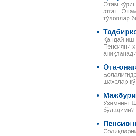
Отам кўриш
этган. Она
тўловлар 
Тадбирко
Қандай иш 
Пенсияни ҳ
аниқланад
Ота-онаг
Болалигида
шахслар қў
Мажбури
Ўзимнинг 
бўладими?
Пенсион
Солиқларни