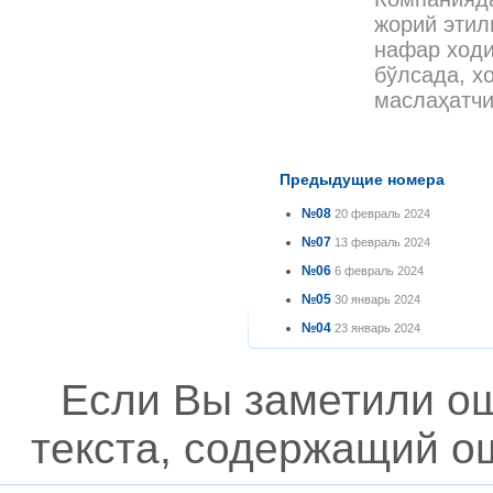
жорий этил
нафар ходи
бўлсада, х
маслаҳатч
Предыдущие номера
№08
20 февраль 2024
№07
13 февраль 2024
№06
6 февраль 2024
№05
30 январь 2024
№04
23 январь 2024
Если Вы заметили о
текста, содержащий ош