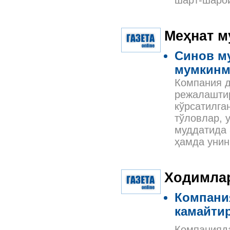
шарт-шарои
Меҳнат м
Синов му
мумкин
Компания д
режалаштир
кўрсатилга
тўловлар, 
муддатида 
ҳамда унин
Ходимла
Компани
камайти
Компанияда