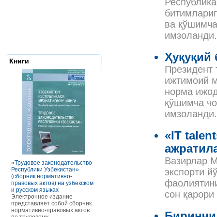
Республика
битимлариг
ва қўшимча
имзоланди.
Ҳуқуқий
Книги
Президент 
ижтимоий м
норма ижод
қўшимча чо
имзоланди.
«IT tale
Налоговое з
ажратил
Республики 
Сборник нор
Вазирлар М
правовых ак
«Трудовое законодательство
РАСЧЕТЫ С ПЕРСОНАЛОМ II
Данное элек
Республики Узбекистан»
ТОМ ОСОБЕННОСТИ
экспорти й
по сути пред
(сборник нормативно-
ОПЛАТЫ ТРУДА
сборник нор
фаолиятини
правовых актов) на узбекском
В книге рассмотрены вопросы
правовых акт
и русском языках
оплаты труда отдельных
сон қарори
законодател
Электронное издание
категорий работников, в
Узбекистан. 
представляет собой сборник
отдельных сферах и случаях.
законы, указ
нормативно-правовых актов
В частности, раскрыты
Биринчи
постановлен