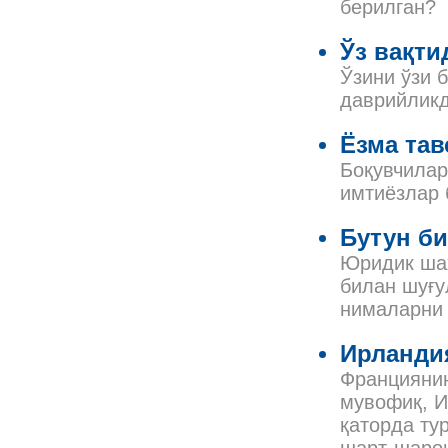
берилган?
Ўз вақти
Ўзини ўзи 
даврийликд
Ёзма тав
Боқувчилар
имтиёзлар 
Бутун би
Юридик шах
билан шуғу
нималарни
Ирланди
Франциянин
мувофиқ, И
қаторда ту