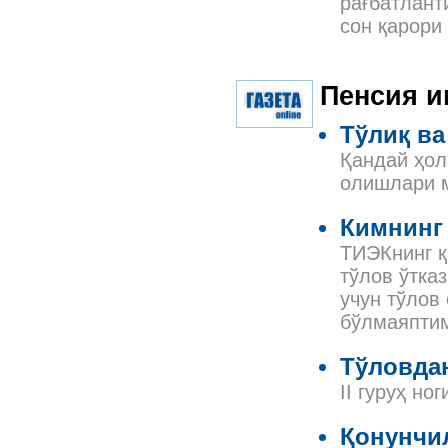
рағбатлант
сон қарори
Пенсия 
Тўлиқ ва
Қандай ҳол
олишлари 
Кимнинг
ТИЭКнинг қ
тўлов ўтка
учун тўлов
бўлмаяпти
Тўловда
II гуруҳ н
Қонунчил