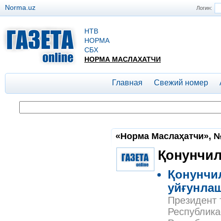
Norma.uz
Логин:
НТВ
НОРМА
СБХ
НОРМА МАСЛАХАТЧИ
Главная
Свежий номер
«Норма Маслаҳатчи», №
Қонунчил
Қонунчи
уйғунла
Президент 
Республика