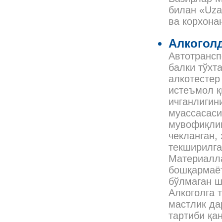
билан «Uza
ва корхона
Алкогол
Автотрансп
балки тўхт
алкотестер
истеъмол қ
ичганлигин
муассасаси
мувофиқлиг
чекланган,
текширилга
Материалла
бошқармаёт
бўлмаган ш
Алкоголга 
мастлик да
тартиби қа