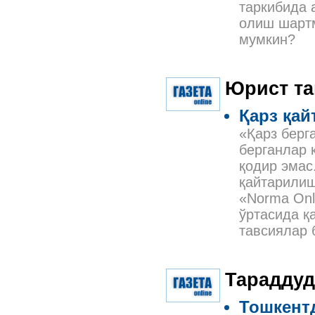
таркибида 
олиш шартм
мумкин?
Юрист та
Қарз қа
«Қарз берг
берганлар 
қодир эмас
қайтарилиш
«Norma Onl
ўртасида қ
тавсиялар 
Тараддуд
Тошкентд