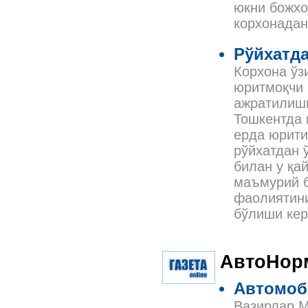
юкни божхо
корхонадан
Рўйхатда
Корхона ўз
юритмоқчи 
ажратилиши
Тошкентда 
ерда юрити
рўйхатдан 
билан у қа
маъмурий б
фаолиятини
бўлиши кер
АвтоНор
Автомоб
Вазирлар М