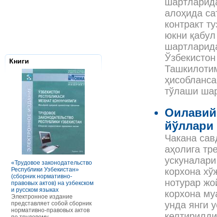
шартларида
алоҳида са
контракт т
юкни қабул
шартларида
Ўзбекистон
Книги
Ташкилотим
ҳисобланса
тўлаши ша
Оилавий
йўллари
Чакана сав
Налоговое з
Республики 
аҳолига тр
Сборник нор
ускуналари
правовых ак
«Трудовое законодательство
РАСЧЕТЫ С ПЕРСОНАЛОМ II
Данное элек
Республики Узбекистан»
ТОМ ОСОБЕННОСТИ
корхона хў
по сути пред
(сборник нормативно-
ОПЛАТЫ ТРУДА
нотурар жо
сборник нор
правовых актов) на узбекском
В книге рассмотрены вопросы
правовых акт
и русском языках
оплаты труда отдельных
корхона му
законодател
Электронное издание
категорий работников, в
Узбекистан. 
унда янги 
представляет собой сборник
отдельных сферах и случаях.
законы, указ
нормативно-правовых актов
В частности, раскрыты
келтирилди
постановлен