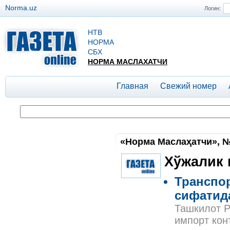
Norma.uz
Логин:
НТВ
НОРМА
СБХ
НОРМА МАСЛАХАТЧИ
Главная
Свежий номер
«Норма Маслаҳатчи», №4
Хўжалик
Транспо
сифатид
Ташкилот Р
импорт кон