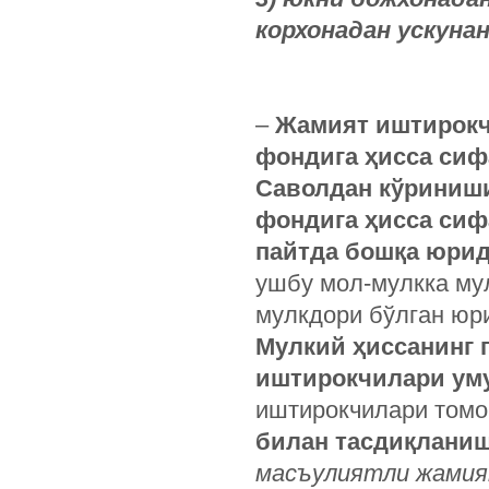
корхонадан ускуна
–
Жамият иштирокч
фондига ҳисса сиф
Саволдан кўриниши
фондига ҳисса сиф
пайтда бошқа юрид
ушбу мол-мулкка мул
мулкдори бўлган юр
Мулкий ҳиссанинг 
иштирокчилари ум
иштирокчилари томо
билан тасдиқланиш
масъулиятли жамият