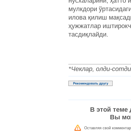
нусхаларини, ҳатто 
мулкдори ўртасидаг
илова қилиш мақсад
ҳужжатлар иштирокч
тасдиқлайди.
*Чеклар, олди-сотди
Рекомендовать другу
В этой теме
Вы мо
Оставляя свой комментар