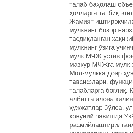
талаб баҳолаш объек
ҳолларга татбиқ эти
Жамият иштирокчила
мулкнинг бозор нар
тасдиқланган ҳақиқи
мулкнинг ўзига учин
мулк МЧЖ устав фон
мазкур МЧЖга мулк 
Мол-мулкка доир ҳуж
тавсифлари, функци
талабларга боғлиқ. 
албатта илова қилин
ҳужжатлар бўлса, ул
қонуний равишда ЎзР
расмийлаштирилганл