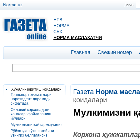
Norma.uz
Логин:
НТВ
НОРМА
СБХ
НОРМА МАСЛАХАТЧИ
Главная
Свежий номер
Хўжалик юритиш қоидалари
Газета
Норма масла
Транспорт хизматлари
қоидалари
норезидент даромади
сифатида
Мулкимизни қ
Оилавий корхонадаги
хоналар: фойдаланиш
йўллари
Мулкимизни қайтармоқчимиз
Рўйхатдан ўтиш жойини
Корхона ҳужжатла
ўзингиз белгилайсиз