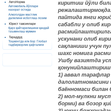
киритиш йўли бил
АвтоНорма
Автомобиль йўллари
режалаштирмоқда
назорат остида
Алкоголдан мастлик
пайтида янги юри
далилини исботлаш лозим
сабабли у олиб ки
Юрист тавсиялари
Қарз қайтарилишини қандай
расмийлаштирилган
таъминлаш мумкин
Тараддуд
ускунани олиб кир
Тошкентда илк бор: Глобал
сақланиши учун пу
тадбиркорлик ҳафталиги
шахс номига расм
Ушбу вазиятда уст
қонунийлаштириш 
1) аввал тарафлар
далолатномасини 
баённомаси билан 
2) мол-мулкни мус
борми) ва бозор қ
3) юкни божхонад