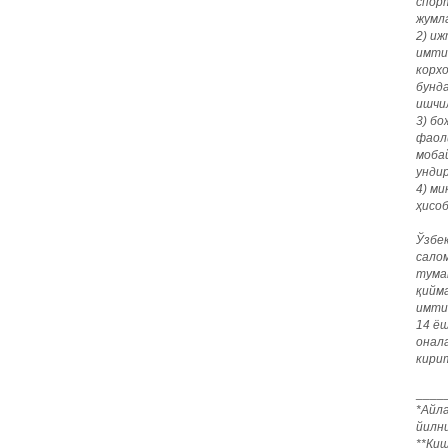
спор
жумл
2) и
имти
корх
бунд
ишчи
3) б
фаол
моба
унди
4) ми
ҳисо
Ўзбе
сало
тума
қийм
имти
14 ёш
онал
кири
___
*Айл
йилни
**Қи