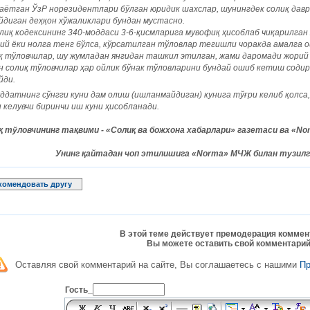
аётган ЎзР норезидентлари бўлган юридик шахслар, шунингдек солиқ даври
йдиган деҳқон хўжаликлари бундан мустасно.
лиқ кодексининг 340-моддаси 3-6-қисмларига мувофиқ ҳисоблаб чиқарилган
ий ёки нолга тенг бўлса, кўрсатилган тўловлар тегишли чоракда амалга 
қ тўловчилар, шу жумладан янгидан ташкил этилган, жами даромади жорий
н солиқ тўловчилар ҳар ойлик бўнак тўловларини бундай ошиб кетиш содир
йди.
ддатнинг сўнгги куни дам олиш (ишланмайдиган) кунига тўғри келиб қолса
 келувчи биринчи иш куни ҳисобланади.
қ тўловчининг тақвими - «Солиқ ва божхона хабарлари» газетаси ва «
Унинг қайтадан чоп этилишига «Norma» МЧЖ билан тузилг
комендовать другу
В этой теме действует премодерация коммен
Вы можете оставить свой комментарий
Оставляя свой комментарий на сайте, Вы соглашаетесь с нашими
П
Гость_