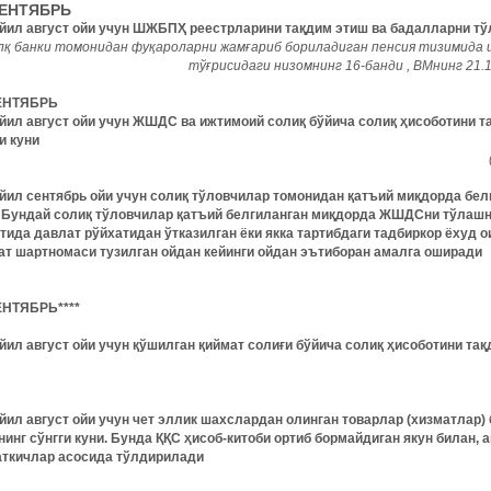
СЕНТЯБРЬ
 йил август ойи учун ШЖБПҲ реестрларини тақдим этиш ва бадалларни тў
лқ банки томонидан фуқароларни жамғариб бориладиган пенсия тизимида
тўғрисидаги низомнинг 16-банди , ВМнинг 21.1
ЕНТЯБРЬ
 йил август ойи учун ЖШДС ва ижтимоий солиқ бўйича солиқ ҳисоботини т
и куни
 йил сентябрь ойи учун солиқ тўловчилар томонидан қатъий миқдорда бе
. Бундай солиқ тўловчилар қатъий белгиланган миқдорда ЖШДСни тўлашн
тида давлат рўйхатидан ўтказилган ёки якка тартибдаги тадбиркор ёхуд 
ат шартномаси тузилган ойдан кейинги ойдан эътиборан амалга оширади
ЕНТЯБРЬ****
йил август ойи учун қўшилган қиймат солиғи бўйича солиқ ҳисоботини тақ
 йил август ойи учун чет эллик шахслардан олинган товарлар (хизматлар)
инг сўнгги куни. Бунда ҚҚС ҳисоб-китоби ортиб бормайдиган якун билан, а
аткичлар асосида тўлдирилади