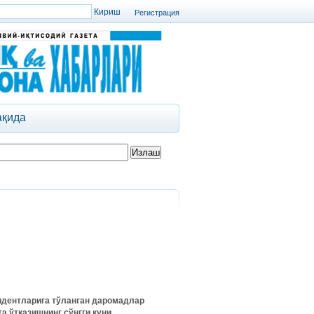
Регистрация
ақида
зидентларига тўланган даромадлар
а ўтказишнинг сўнгги куни