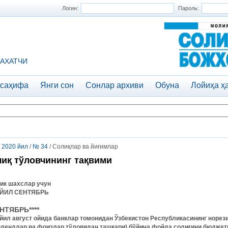
Логин:
Пароль:
АХАТЧИ
 саҳифа
Янги сон
Сонлар архиви
Обуна
Лойиҳа ҳ
/
2020 йил
/
№ 34
/ Солиқлар ва йиғимлар
иқ тўловчининг тақвими
ик шахслар учун
 ЙИЛ СЕНТЯБРЬ
НТЯБРЬ****
 йил август ойида банклар томонидан Ўзбекистон Республикасининг норе
идендлар ва фоизлар тўловидан ташқари) бўйича фойда солиғини бюджетг