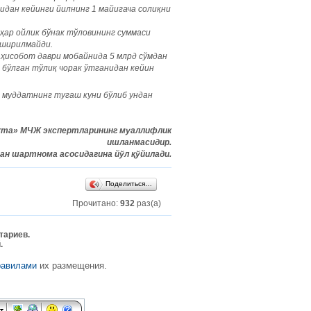
дан кейинги йилнинг 1 майигача солиқни
 ҳар ойлик бўнак тўловининг суммаси
оширилмайди.
 ҳисобот даври мобайнида 5 млрд сўмдан
 бўлган тўлиқ чорак ўтганидан кейин
, муддатнинг тугаш куни бўлиб ундан
Norma» МЧЖ экспертларининг муаллифлик
ишланмасидир.
ан шартнома асосидагина йўл қўйилади.
Поделиться…
Прочитано:
932
раз(а)
тариев.
.
равилами
их размещения.