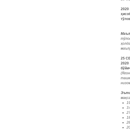
2020
ҳисо
тўло
Маъл
тўло
ҳолд
маъл
25 С
2020
бўйи
(Яго
ташк
низом
Эъти
мақс
1
3
2
1
2
2