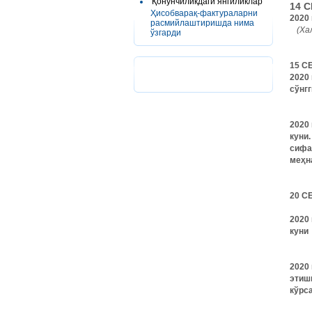
Қонунчиликдаги янгиликлар
14 
Ҳисобварақ-фактураларни
2020
расмийлаштиришда нима
(Ха
ўзгарди
15 С
2020
сўнгг
2020
куни
сифа
меҳн
20 С
2020 
куни
2020
этишн
кўрс