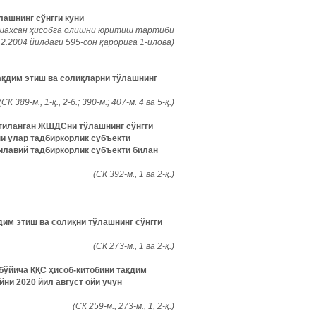
лашнинг сўнгги куни
 шахсан ҳисобга олишни юритиш тартиби
2.2004 йилдаги 595-сон қарорига 1-илова)
ақдим этиш ва солиқларни тўлашнинг
(СК 389-м., 1-қ., 2-б.; 390-м.; 407-м. 4 ва 5-қ.)
лгиланган ЖШДСни тўлашнинг сўнгги
и улар тадбиркорлик субъекти
оилавий тадбиркорлик субъекти билан
(СК 392-м., 1 ва 2-қ.)
дим этиш ва солиқни тўлашнинг сўнгги
(СК 273-м., 1 ва 2-қ.)
 бўйича ҚҚС ҳисоб-китобини тақдим
йни 2020 йил август ойи учун
(СК 259-м., 273-м., 1, 2-қ.)