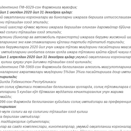
идентнинг ПФ-6029-сон Фармонига мувофиқ:
йил 1 июлдан 2020 йил 31 декабрга қадар:
ий овқатланиш корхоналари ва биноларни ижарага беришга ихтисослашган
қни тўлашдан озод этилади;
оний шахслар кўчмас мулкни ижарага беришдан олинган даромадлар бўйич
мад солиғи тўлашдан озод этилади;
мулкини (бинолар ва автомобиль транспорти) ижарага берувчи жисмоний ш
вларининг энг кам ставкаларини қўллаш тартиби тўхтатиб турилади;
ага берувчиларга 2020 йил учун ижара тўлови миқдорини пасайтириш мақс
қ имтиёзларини инобатга олган ҳолда ижара тўловини қайта кўриб чиқиш 
йил 1 апрелдан 2020 йил 31 декабрга қадар
умумий овқатланиш корхоналари
 қилиш ҳуқуқи учун йиғимни тўлашдан озод қилинади;
идентнинг ПФ-5969-сон Фармонида белгиланган алкоголь маҳсулотларининг
оналарнинг ажратмалари миқдорини 5%дан 3%га пасайтиришга доир имт
тирилади;
 йилда Ўзбекистон Республикаси
ат солиқ қўмитаси томонидан белгиланган ҳолларда, солиқ тўловчиларга
атларини 5 кундан кўп бўлмаган муддатга кечиктирганлик учун жарима
нмайди;
996-сон Фармонда белгиланган қуйидаги солиқ имтиёзлари ва преференци
тирилган
:
л-мулк солиғи ва ер солиғини тўлашдан озод қилиш
ча берилган имтиёзлар:
к тадбиркорлик субъектлари;
рлар ва савдо комплекслари, кинотеатрлар, умумий овқатланиш корхонала