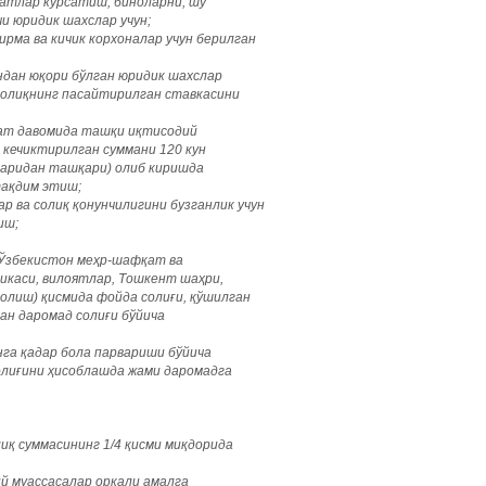
атлар кўрсатиш, биноларни, шу
и юридик шахслар учун;
рма ва кичик корхоналар учун берилган
ндан юқори бўлган юридик шахслар
солиқнинг пасайтирилган ставкасини
ддат давомида ташқи иқтисодий
 кечиктирилган суммани 120 кун
аридан ташқари) олиб киришда
тақдим этиш;
ар ва солиқ қонунчилигини бузганлик учун
иш;
«Ўзбекистон меҳр-шафқат ва
икаси, вилоятлар, Тошкент шаҳри,
олиш) қисмида фойда солиғи, қўшилган
ан даромад солиғи бўйича
нга қадар бола парвариши бўйича
олиғини ҳисоблашда жами даромадга
иқ суммасининг 1/4 қисми миқдорида
й муассасалар орқали амалга