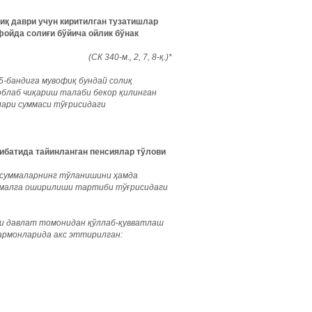
иқ даври учун киритилган тузатишлар
фойда солиғи бўйича ойлик бўнак
(СК 340-м., 2, 7, 8-қ.)*
5-бандига мувофиқ бундай солиқ
соблаб чиқариш талаби бекор қилинган
лари суммаси тўғрисидаги
қибатида тайинланган пенсиялар тўлови
 суммаларнинг тўланишини ҳамда
амалга оширилиши тартиби тўғрисидаги
и давлат томонидан қўллаб-қувватлаш
армонларида акс эттирилган: