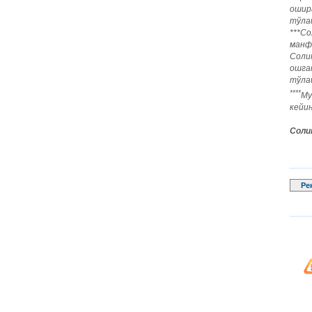
ошир
тўла
***Со
манф
Соли
ошга
тўла
****
Му
кейин
Соли
Ре