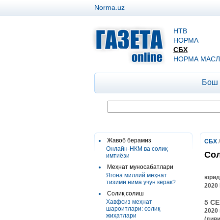
Norma.uz
НТВ
НОРМА
СБХ
НОРМА МАСЛ
Бош
Жавоб берамиз
СБХ
Онлайн-НКМ ва солиқ
Сол
имтиёзи
Меҳнат муносабатлари
Ягона миллий меҳнат
юрид
тизими нима учун керак?
2020
Солиқ солиш
Хавфсиз меҳнат
5 СЕ
шароитлари: солиқ
2020
жиҳатлари
(див