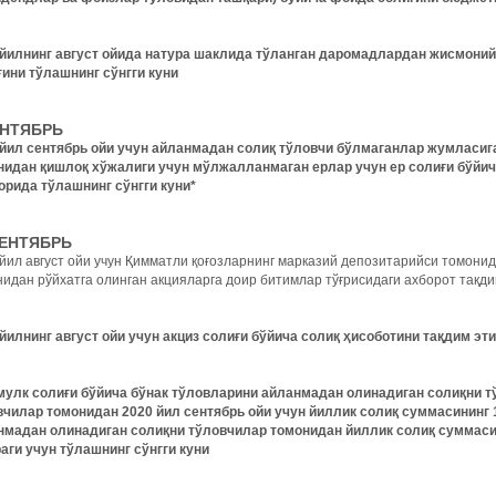
 йилнинг август ойида натура шаклида тўланган даромадлардан жисмони
ғини тўлашнинг сўнгги куни
ЕНТЯБРЬ
 йил сентябрь ойи учун айланмадан солиқ тўловчи бўлмаганлар жумласиг
нидан қишлоқ хўжалиги учун мўлжалланмаган ерлар учун ер солиғи бўйич
орида тўлашнинг сўнгги куни*
СЕНТЯБРЬ
йил август ойи учун Қимматли қоғозларнинг марказий депозитарийси томонид
идан рўйхатга олинган акцияларга доир битимлар тўғрисидаги ахборот тақдим
йилнинг август ойи учун акциз солиғи бўйича солиқ ҳисоботини тақдим эт
мулк солиғи бўйича бўнак тўловларини айланмадан олинадиган солиқни 
вчилар томонидан 2020 йил сентябрь ойи учун йиллик солиқ суммасининг 
нмадан олинадиган солиқни тўловчилар томонидан йиллик солиқ суммасин
ораги учун тўлашнинг сўнгги куни