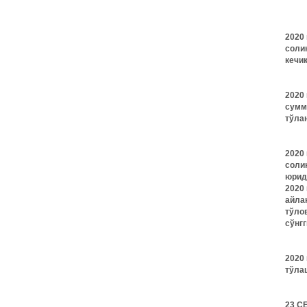
2020
соли
кечи
2020
сумм
тўла
2020
соли
юрид
2020 
айла
тўло
сўнгг
2020
тўла
23 С