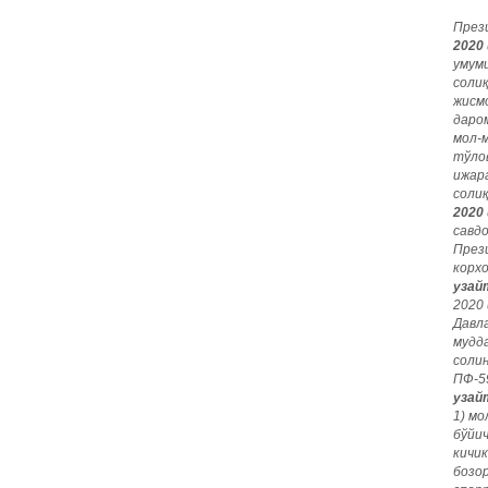
През
2020 
умум
соли
жисм
даро
мол-
тўло
ижар
соли
2020 
савдо
През
корх
узай
2020
Давл
мудд
соли
ПФ-5
узай
1) мо
бўйи
кичи
бозо