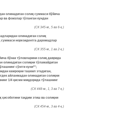
рдан олинадиган солиқ суммаси бўйича
ар ва фоизлар тўланган кундан
(СК 345-м., 5 ва 6-қ.)
омадларидан олинадиган солиқ
иқ суммаси норезидентга даромадлар
(СК 355-м., 1 ва 2-қ.)
йича бўнак тўловларини солиқ даврида
ан олинадиган солиқни тўламайдиган
лашнинг сўнгги куни**;
ридан камроқни ташкил этадиган,
гдек айланмадан олинадиган солиқни
нинг 1/4 қисми миқдорида тўлашнинг
(СК 448-м., 1, 3 ва 7-қ.)
қ ҳисоботини тақдим этиш ва солиқни
(СК 454-м., 3 ва 4-қ.)