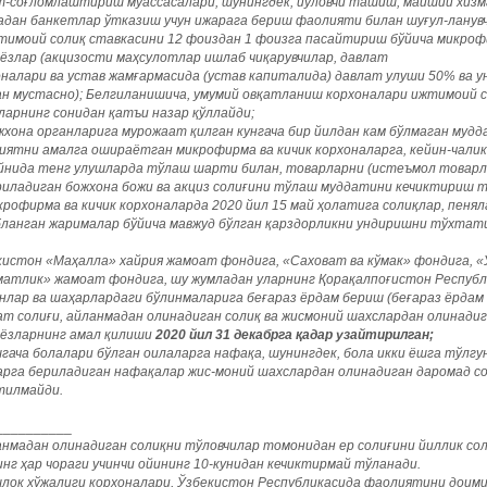
т-соғломлаштириш муассасалари, шунингдек, йўловчи ташиш, маиший хизм
адан банкетлар ўтказиш учун ижарага бериш фаолияти билан шуғул-ланувч
жтимоий солиқ ставкасини 12 фоиздан 1 фоизга пасайтириш бўйича микрофи
ёзлар (акцизости маҳсулотлар ишлаб чиқарувчилар, давлат
оналари ва устав жамғармасида (устав капиталида) давлат улуши 50% ва у
ан мустасно); Белгиланишича, умумий овқатланиш корхоналари ижтимоий 
ларнинг сонидан қатъи назар қўллайди;
ожхона органларига мурожаат қилган кунгача бир йилдан кам бўлмаган му
иятни амалга ошираётган микрофирма ва кичик корхоналарга, кейин-чалик
йнида тенг улушларда тўлаш шарти билан, товарларни (истеъмол товарл
риладиган божхона божи ва акциз солиғини тўлаш муддатини кечиктириш 
крофирма ва кичик корхоналарда 2020 йил 15 май ҳолатига солиқлар, пенял
бланган жарималар бўйича мавжуд бўлган қарздорликни ундиришни тўхтат
кистон «Маҳалла» хайрия жамоат фондига, «Саховат ва кўмак» фондига, 
матлик» жамоат фондига, шу жумладан уларнинг Қорақалпоғистон Республ
нлар ва шаҳарлардаги бўлинмаларига беғараз ёрдам бериш (беғараз ёрдам 
ат солиғи, айланмадан олинадиган солиқ ва жисмоний шахслардан олинадиг
ёзларнинг амал қилиши
2020 йил 31 декабрга қадар узайтирилган;
гача болалари бўлган оилаларга нафақа, шунингдек, бола икки ёшга тўлгу
арга бериладиган нафақалар жис-моний шахслардан олинадиган даромад с
тилмайди.
___________
анмадан олинадиган солиқни тўловчилар томонидан ер солиғини йиллик сол
нг ҳар чораги учинчи ойининг 10-кунидан кечиктирмай тўланади.
шлоқ хўжалиги корхоналари, Ўзбекистон Республикасида фаолиятини доими