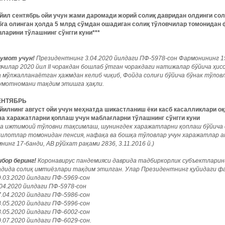
 йил сентябрь ойи учун жами даромади жорий солиқ давридан олдинги сол
бга олинган ҳолда 5 млрд сўмдан ошадиган солиқ тўловчилар томонидан 
вларини тўлашнинг сўнгги куни***
умот учун!
Президентнинг 3.04.2020 йилдаги ПФ-5978-сон Фармонининг 1
вчилар 2020 йил II чоракдан бошлаб ўтган чоракдаги натижалар бўйича ҳи
а мўлжалланаётган ҳажмдан келиб чиқиб, Фойда солиғи бўйича бўнак тўлов
умотномани тақдим этишга ҳақли.
ЕНТЯБРЬ
 йилнинг август ойи учун меҳнатда шикастланиш ёки касб касалликлари о
ча харажатларни қоплаш учун маблағларни тўлашнинг сўнгги куни
на ижтимоий тўловни тақсимлаш, шунингдек харажатларни қоплаш бўйича
илотлар томонидан пенсия, нафақа ва бошқа тўловлар учун харажатлар 
нинг 17-банди, АВ рўйхат рақами 2836, 3.11.2016 й.)
бор беринг!
Коронавирус пандемияси даврида тадбиркорлик субъектларин
адида солиқ имтиёзлари тақдим этилган. Улар Президентнинг қуйидаги ф
9.03.2020 йилдаги ПФ-5969-сон
.04.2020 йилдаги ПФ-5978-сон
7.04.2020 йилдаги ПФ-5986-сон
8.05.2020 йилдаги ПФ-5996-сон
8.05.2020 йилдаги ПФ-6002-сон
0.07.2020 йилдаги ПФ-6029-сон.