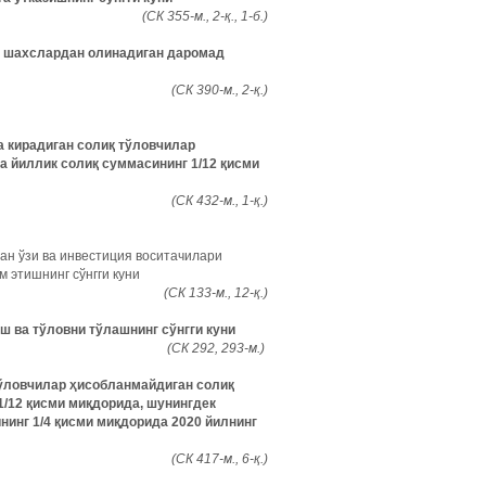
(СК 355-м., 2-қ., 1-б.)
й шахслардан олинадиган даромад
(СК 390-м., 2-қ.)
а кирадиган солиқ тўловчилар
а йиллик солиқ суммасининг 1/12 қисми
(СК 432-м., 1-қ.)
ан ўзи ва инвестиция воситачилари
 этишнинг сўнгги куни
(СК 133-м., 12-қ.)
иш ва тўловни тўлашнинг сўнгги куни
(СК 292, 293-м.)
тўловчилар ҳисобланмайдиган солиқ
1/12 қисми миқдорида, шунингдек
инг 1/4 қисми миқдорида 2020 йилнинг
(СК 417-м., 6-қ.)