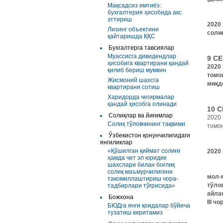
Мақсадсиз имтиёз:
бухгалтерия ҳисобида акс
эттириш
2020
Лизинг объектини
соли
қайтаришда ҚҚС
Бухгалтерга тавсиялар
Муассисга дивидендлар
9 С
ҳисобига квартирани қандай
2020
қилиб бериш мумкин
томо
Жисмоний шахсга
миқд
квартирани сотиш
Харидорда чегирмалар
қандай ҳисобга олинади
10 
Солиқлар ва йиғимлар
2020 
Солиқ тўловчининг тақвими
томон
Ўзбекистон қонунчилигидаги
янгиликлар
«Қўшилган қиймат солиғи
2020 
ҳамда чет эл юридик
шахслари билан боғлиқ
солиқ маъмурчилигини
мол-
такомиллаштириш чора-
тўло
тадбирлари тўғрисида»
айла
Божхона
III ч
БЮДга янги қоидалар бўйича
тузатиш киритамиз