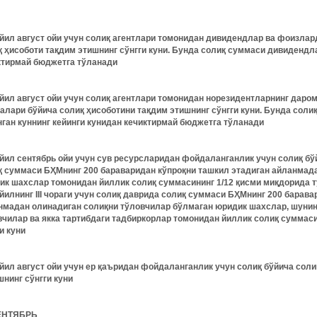
 йил август ойи учун солиқ агентлари томонидан дивидендлар ва фоизла
қ ҳисоботи тақдим этишнинг сўнгги куни. Бунда солиқ суммаси дивидендл
ктирмай бюджетга тўланади
 йил август ойи учун солиқ агентлари томонидан норезидентларнинг дар
алари бўйича солиқ ҳисоботини тақдим этишнинг сўнгги куни. Бунда сол
нган куннинг кейинги кунидан кечиктирмай бюджетга тўланади
 йил сентябрь ойи учун сув ресурсларидан фойдаланганлик учун солиқ бў
қ суммаси БҲМнинг 200 бараваридан кўпроқни ташкил этадиган айланмад
ик шахслар томонидан йиллик солиқ суммасининг 1/12 қисми миқдорида тў
йилнинг III чораги учун солиқ даврида солиқ суммаси БҲМнинг 200 барава
нмадан олинадиган солиқни тўловчилар бўлмаган юридик шахслар, шунин
вчилар ва якка тартибдаги тадбиркорлар томонидан йиллик солиқ суммаси
и куни
 йил август ойи учун ер қаъридан фойдаланганлик учун солиқ бўйича соли
шнинг сўнгги куни
ЕНТЯБРЬ