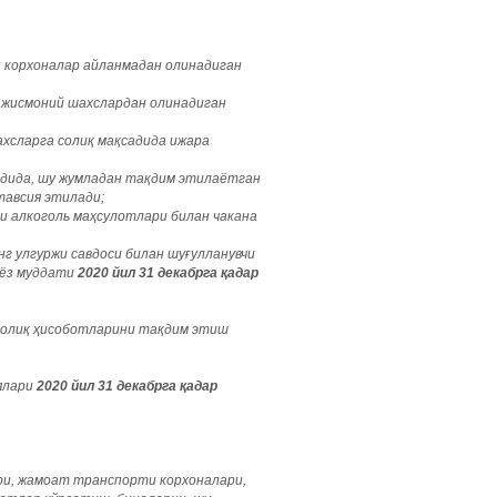
 корхоналар айланмадан олинадиган
а жисмоний шахслардан олинадиган
ахсларга солиқ мақсадида ижара
адида, шу жумладан тақдим этилаётган
тавсия этилади;
 алкоголь маҳсулотлари билан чакана
 улгуржи савдоси билан шуғулланувчи
иёз муддати
2020 йил 31 декабрга қадар
 солиқ ҳисоботларини тақдим этиш
ялари
2020 йил 31 декабрга қадар
ри, жамоат транспорти корхоналари,