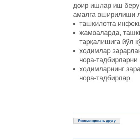
доир ишлар иш беру
амалга оширилиши 
ташкилотга инфек
жамоаларда, ташки
тарқалишига йўл қ
ходимлар зарарла
чора-тадбирларни
ходимларнинг зар
чора-тадбирлар.
Рекомендовать другу