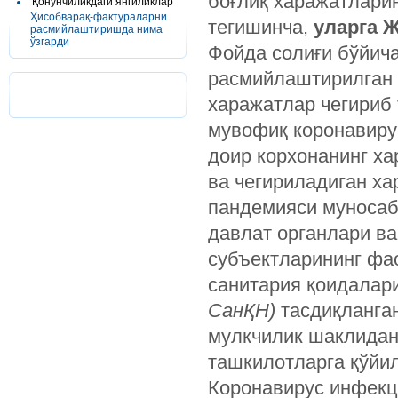
боғлиқ харажатлари
Қонунчиликдаги янгиликлар
Ҳисобварақ-фактураларни
тегишинча,
уларга 
расмийлаштиришда нима
ўзгарди
Фойда солиғи бўйич
расмийлаштирилган 
харажатлар чегириб 
мувофиқ коронавиру
доир корхонанинг х
ва чегириладиган ха
пандемияси муносаб
давлат органлари в
субъектларининг фа
санитария қоидалар
СанҚН)
тасдиқланга
мулкчилик шаклидан
ташкилотларга қўйил
Коронавирус инфекц