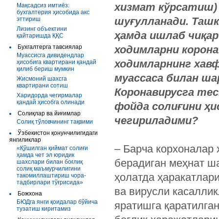
хизмат кўрсатиш)
Мақсадсиз имтиёз:
бухгалтерия ҳисобида акс
шуғулланади. Таш
эттириш
Лизинг объектини
ҳамда ишлаб чиқа
қайтаришда ҚҚС
Бухгалтерга тавсиялар
ходимларни корона
Муассисга дивидендлар
ходимларнинг хав
ҳисобига квартирани қандай
қилиб бериш мумкин
муассаса билан ша
Жисмоний шахсга
квартирани сотиш
Коронавирусга те
Харидорда чегирмалар
қандай ҳисобга олинади
фойда солиғини ҳи
Солиқлар ва йиғимлар
чегириладими?
Солиқ тўловчининг тақвими
Ўзбекистон қонунчилигидаги
янгиликлар
– Барча корхоналар 
«Қўшилган қиймат солиғи
ҳамда чет эл юридик
берадиган меҳнат ш
шахслари билан боғлиқ
солиқ маъмурчилигини
ҳолатда ҳаракатлари
такомиллаштириш чора-
тадбирлари тўғрисида»
ва вирусли касалли
Божхона
БЮДга янги қоидалар бўйича
яратишга қаратилган
тузатиш киритамиз