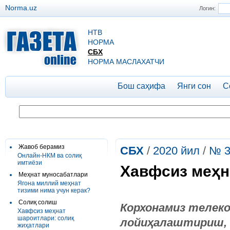
Norma.uz
Логин:
НТВ
НОРМА
СБХ
НОРМА МАСЛАХАТЧИ
Бош саҳифа
Янги сон
С
Жавоб берамиз
СБХ
/
2020 йил
/
№ 3
Онлайн-НКМ ва солиқ
имтиёзи
Хавфсиз меҳн
Меҳнат муносабатлари
Ягона миллий меҳнат
тизими нима учун керак?
Солиқ солиш
Корхонамиз телек
Хавфсиз меҳнат
шароитлари: солиқ
лойиҳалаштириш, 
жиҳатлари