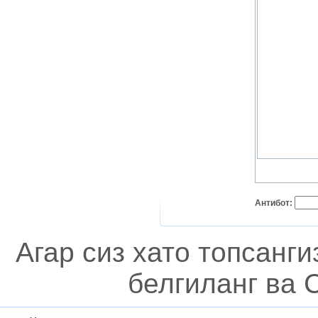
Антибот:
Агар сиз хато топсанг
белгиланг ва C