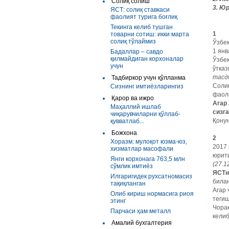
Солиқ солиш
3. Ю
ЯСТ: солиқ ставкаси
фаолият турига боғлиқ
Текинга келиб тушган
1
товарни сотиш: икки марта
солиқ тўлаймиз
Ўзбе
1 ян
Бадаллар – савдо
қилмайдиган корхоналар
Ўзбе
учун
ўтказ
тасд
Тадбиркор учун қўлланма
Соли
Сизнинг имтиёзларингиз
фаол
Қарор ва ижро
Агар
Маҳаллий ишлаб
сизг
чиқарувчиларни қўллаб-
Қону
қувватлаб...
Божхона
2
Хоразм: мулоқот юзма-юз,
2017 
хизматлар масофали
юрит
Янги корхонага 763,5 млн
(27.1
сўмлик имтиёз
ЯСТн
Илгаригидек рухсатномасиз
била
тақиқланган
Агар 
Олиб кириш нормасига риоя
тегиш
этинг
Чорак
Парчаси ҳам металл
кели
Амалий бухгалтерия