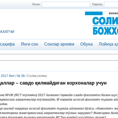
Логин:
Пароль:
АХАТЧИ
 саҳифа
Янги сон
Сонлар архиви
Обуна
Лойиҳа ҳ
/
2017 йил
/
№ 38
/ Солиқ солиш
аллар – савдо қилмайдиган корхоналар учун
инг МЧЖ (ЯСТ тўловчи) 2017 йилнинг I ярмида савдо фаолияти билан шу
армасига ажратмалар тўламайди. III чоракда асосий фаолият турига ай
адик.
гар ишлаб чиқариш асосий фаолият турига айланган бўлса, «Камолот» 
жлантириш жамғармасига) ажратмалар тўлаш зарурми? Жамғарма бил
ккита фаолият турини юритганда ЯСТни қандай ҳисоблаш лозим?