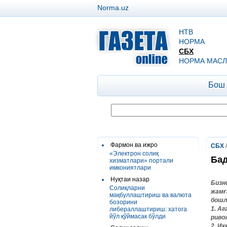
Norma.uz
НТВ
НОРМА
СБХ
НОРМА МАСЛ
Бош
Фармон ва ижро
СБХ
«Электрон солиқ
Бад
хизматлари» портали
имкониятлари
Нуқтаи назар
Бизн
Солиқларни
жамғ
мақбуллаштириш ва валюта
бошл
бозорини
1. А
либераллаштириш: хатога
йўл қўймасак бўлди
риво
2. И