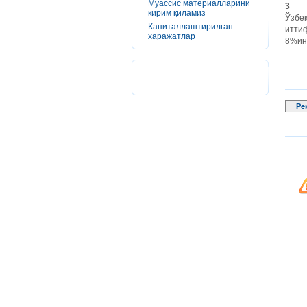
Муассис материалларини
3
кирим қиламиз
Ўзбе
Капиталлаштирилган
итти
харажатлар
8%ин
Ре