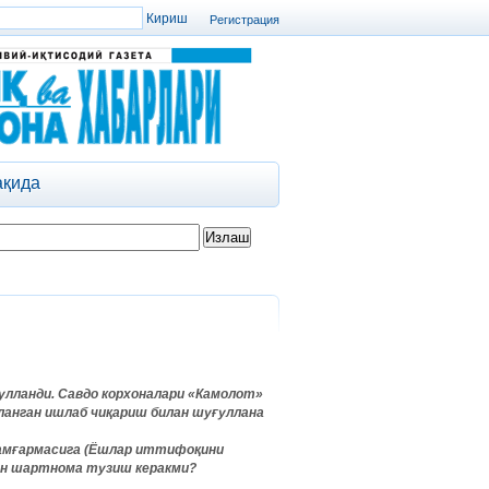
Регистрация
ақида
ғулланди. Савдо корхоналари «Камолот»
ланган ишлаб чиқариш билан шуғуллана
жамғармасига (Ёшлар иттифоқини
ан шартнома тузиш керакми?