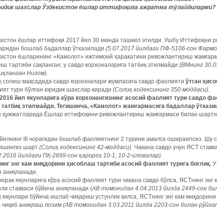
ридик шахслар Ўзбекистон ёшлар иттифоқига ажратма тўлайдиларми?
кистон ёшлар иттифоқи 2017 йил 30 июнда ташкил этилди. Ушбу Иттифоқни 
варидан бошлаб бадаллар ўтказилади
(5.07.2017 йилдаги ПФ-5106-сон Фармон
кистон ёшларининг «Камолот» ижтимоий ҳаракатини ривожлантириш жамғарм
иш тартиби сақланган: у савдо корхоналарига татбиқ этилмайди
(ВМнинг 30.0
иқланган Низом).
қ солиш мақсадида савдо корхоналари жумласига савдо фаолияти
ўтган ҳисо
ият тури бўлган юридик шахслар киради
(Солиқ кодексининг 350-моддаси).
 2016 йил якунларига кўра корхонангизнинг асосий фаолият тури савдо фа
а татбиқ этилмайди. Тегишинча, «Камолот» жамғармасига бадаллар ўткази
н ҳужжатларида Ёшлар иттифоқини ривожлантириш жамғармаси билан шартно
йилнинг III чорагидан бошлаб фаолиятнинг 2 турини амалга ошираяпсиз. Шу 
ишингиз шарт
(Солиқ кодексининг 42-моддаси).
Чакана савдо учун ЯСТ ставк
2.2016 йилдаги ПҚ-2699-сон қарорга 10-1, 10-2-иловалар).
инг энг кам миқдорини ҳисоблаш тартиби асосий фаолият турига боғлиқ.
н аниқланади.
чорак якунларига кўра асосий фаолият тури чакана савдо бўлса, ЯСТнинг энг 
ли ставкаси бўйича аниқланади (
АВ томонидан 4.04.2013 йилда 2449-сон би
 якунлари бўйича ишлаб чиқариш устунлик қилса, ЯСТнинг энг кам миқдорини
б чиқиб аниқлаш лозим
(АВ томонидан 3.03.2011 йилда 2203-сон билан рўйха