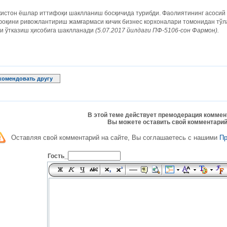
кистон ёшлар иттифоқи шаклланиш босқичида турибди. Фаолиятининг асосий
фоқини ривожлантириш жамғармаси кичик бизнес корхоналари томонидан тўл
и ўтказиш ҳисобига шаклланади
(5.07.2017 йилдаги ПФ-5106-сон Фармон).
комендовать другу
В этой теме действует премодерация коммен
Вы можете оставить свой комментарий
Оставляя свой комментарий на сайте, Вы соглашаетесь с нашими
П
Гость_