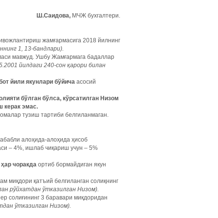
Ш.Саидова,
МЧЖ бухгалтери.
ривожлантириш жамғармасига 2018 йилнинг
нинг 1, 13-бандлари).
аси мавжуд. Ушбу Жамғармага бадаллар
5.2001 йилдаги 240-сон қарори билан
бот йили якунлари бўйича
асосий
олияти бўлган бўлса, кўрсатилган Низом
ш керак эмас.
малар тузиш тартиби белгиланмаган.
сабабли алоҳида-алоҳида ҳисоб
аси – 4%, ишлаб чиқариш учун – 5%
У
ҳар чоракда
ортиб бормайдиган якун
кам миқдори қатъий белгиланган солиқнинг
лан рўйхатдан ўтказилган Низом).
 ер солиғининг 3 баравари миқдоридан
тдан ўтказилган Низом).