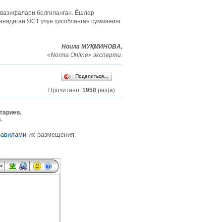
 вазифалари белгиланган. Ёшлар
анадиган ЯСТ учун ҳисобланган сумманинг
Ноила МУҚМИНОВА,
«Norma Online» эксперти.
Поделиться…
Прочитано:
1950
раз(а)
тариев.
.
равилами
их размещения.