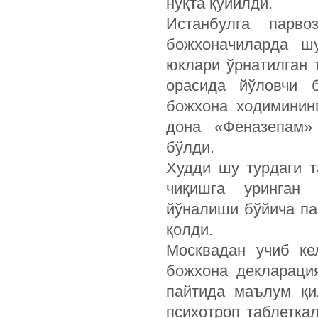
нуқта қўйилди.
Истанбулга парво
божхоначиларда шу
юклари ўрнатилган 
орасида йўловчи 
божхона ходиминин
дона «Феназепам»
бўлди.
Худди шу турдаги 
чиқишга уринган 
йўналиши бўйича па
қолди.
Москвадан учиб ке
божхона деклараци
пайтида маълум қи
психотроп таблетка