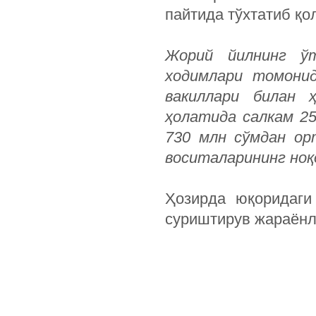
пайтида тўхтатиб қо
Жорий йилнинг ў
ходимлари томонид
вакиллари билан 
ҳолатида салкам 2
730 млн сўмдан ор
воситаларининг ноқ
Ҳозирда юқоридаги
суриштирув жараёнл