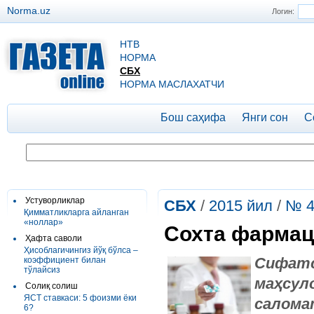
Norma.uz
Логин:
НТВ
НОРМА
СБХ
НОРМА МАСЛАХАТЧИ
Бош саҳифа
Янги сон
С
Устуворликлар
СБХ
/
2015 йил
/
№ 4
Қимматликларга айланган
«ноллар»
Сохта фармац
Ҳафта саволи
Ҳисоблагичингиз йўқ бўлса –
Сифат
коэффициент билан
тўлайсиз
маҳсул
Солиқ солиш
ЯСТ ставкаси: 5 фоизми ёки
салома
6?