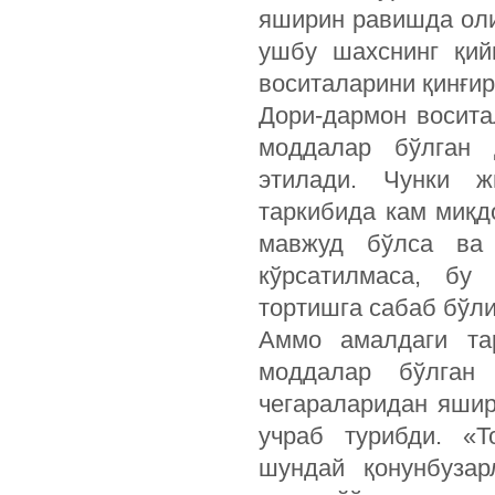
яширин равишда оли
ушбу шахснинг қий
воситаларини қинғи
Дори-дармон восита
моддалар бўлган 
этилади. Чунки ж
таркибида кам миқд
мавжуд бўлса ва 
кўрсатилмаса, бу
тортишга сабаб бўл
Аммо амалдаги тар
моддалар бўлган 
чегараларидан яшир
учраб турибди. «
шундай қонунбузар