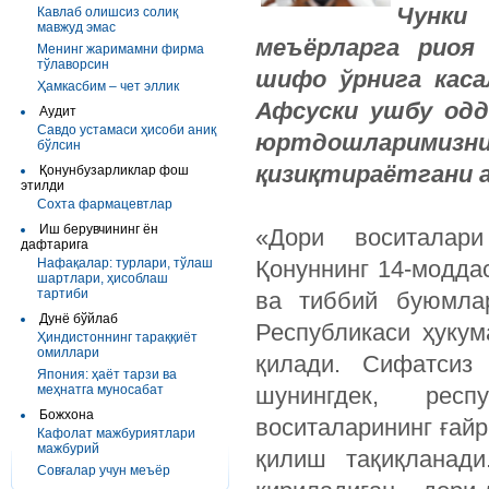
Чунки
Кавлаб олишсиз солиқ
мавжуд эмас
меъёрларга риоя
Менинг жаримамни фирма
тўлаворсин
шифо ўрнига каса
Ҳамкасбим – чет эллик
Афсуски ушбу одд
Аудит
Савдо устамаси ҳисоби аниқ
юртдошларимизнин
бўлсин
қизиқтираётгани 
Қонунбузарликлар фош
этилди
Сохта фармацевтлар
Иш берувчининг ён
«Дори воситалар
дафтарига
Нафақалар: турлари, тўлаш
Қонуннинг 14-модда
шартлари, ҳисоблаш
тартиби
ва тиббий буюмлар
Дунё бўйлаб
Республикаси ҳукум
Ҳиндистоннинг тараққиёт
омиллари
қилади. Сифатсиз 
Япония: ҳаёт тарзи ва
меҳнатга муносабат
шунингдек, респ
Божхона
воситаларининг ғай
Кафолат мажбуриятлари
мажбурий
қилиш тақиқланади
Совғалар учун меъёр