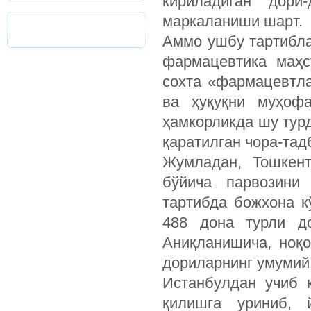
кириладиган дори
маркаланиши шарт.
Аммо ушбу тартибла
фармацевтика маҳс
сохта «фармацевтла
ва ҳуқуқни муҳоф
ҳамкорликда шу тур
қаратилган чора-тад
Жумладан, Тошкент
бўйича парвозини 
тартибда божхона к
488 дона турли д
Аниқланишича, ноқ
дориларнинг умумий 
Истанбулдан учиб 
қилишга уриниб, 