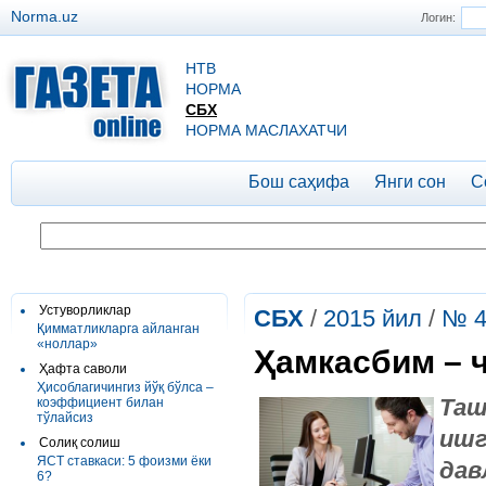
Norma.uz
Логин:
НТВ
НОРМА
СБХ
НОРМА МАСЛАХАТЧИ
Бош саҳифа
Янги сон
С
Устуворликлар
СБХ
/
2015 йил
/
№ 4
Қимматликларга айланган
«ноллар»
Ҳамкасбим – ч
Ҳафта саволи
Ҳисоблагичингиз йўқ бўлса –
Таш
коэффициент билан
тўлайсиз
иш
Солиқ солиш
ЯСТ ставкаси: 5 фоизми ёки
дав
6?