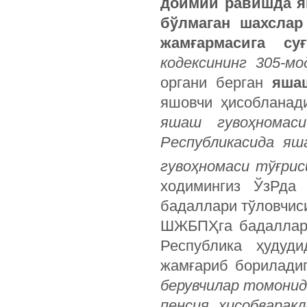
доимий равишда яш
бўлмаган шахслар
жамғармасига с
кодексининг 305-мо
органи берган
яша
яшовчи ҳисоблана
яшаш гувоҳномаси
Республикасида яш
гувоҳномаси тўғрис
ходимингиз ЎзРда 
бадаллари тўловчис
ШЖБПҲга бадалларг
Республика ҳудуд
жамғариб бориладиг
берувчилар томонид
пенсия ҳисобварақ