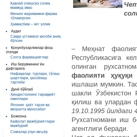
Чет
Кавлаб олишсиз солиқ
мавжуд эмас
сол
Менинг жаримамни фирма
тўлаворсин
Ҳамкасбим – чет эллик
Аудит
Савдо устамаси ҳисоби аниқ
бўлсин
– Меҳнат фаолия
Қонунбузарликлар фош
этилди
Республикасига ке
Сохта фармацевтлар
Иш берувчининг ён
олинган рухсатн
дафтарига
Нафақалар: турлари, тўлаш
фаолияти ҳуқуқи 
шартлари, ҳисоблаш
тартиби
ишлаши мумкин. Тас
Дунё бўйлаб
шакли Ўзбекистон 
Ҳиндистоннинг тараққиёт
омиллари
қилиш ва улардан 
Япония: ҳаёт тарзи ва
меҳнатга муносабат
19.10.1995 йилдаги 
Божхона
Рухсатномани иш б
Кафолат мажбуриятлари
мажбурий
агентлиги беради.
Совғалар учун меъёр