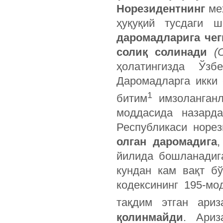
Норезидентнинг
ме
ҳуқуқий тусдаги 
даромадларига чег
солиқ солинади
(
ҳолатингизда Ўзб
Даромадларга икки 
1
битим
имзоланганл
моддасида назард
Республикаси норе
олган даромадига
йилида бошланадига
кундан кам вақт б
кодексининг 195-м
тақдим этган ариз
қолинмайди
. Ариз