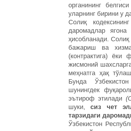
органининг белгиси
уларнинг бирини у д
Солиқ кодексининг
даромадлар ягона
ҳисобланади. Солиқ
бажариш ва хизма
(контрактига) ёки 
жисмоний шахсларга
меҳнатга ҳақ тўла
Бунда Ўзбекисто
шунингдек фуқарол
эътироф этилади
(
шуки,
сиз чет эл
тарзидаги даромад
Ўзбекистон Республ