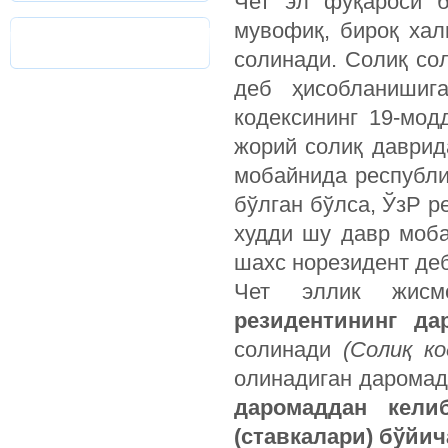
Чет эл фуқароси б
мувофиқ, бироқ хал
солинади. Солиқ со
деб ҳисобланишиг
кодексининг 19-мод
жорий солиқ даврида
мобайнида республи
бўлган бўлса, ЎзР р
худди шу давр моба
шахс норезидент де
Чет эллик жи
резидентининг д
солинади
(Солиқ к
олинадиган даромад
даромаддан кели
(ставкалари) бўйич