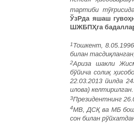
тартиби тўғрисида
ЎзРда яшаш гувоҳн
ШЖБПҲга бадаллар
1
Тошкент, 8.05.1996
билан тасдиқланган,
2
Ариза шакли Жисм
бўйича солиқ ҳисо
22.03.2013 йилда 2
илова) келтирилган.
3
Президентнинг 26.0
4
МВ, ДСҚ ва МБ бош
сон билан рўйхатда