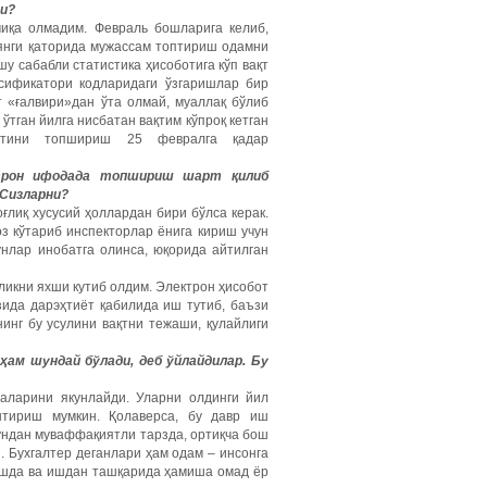
ми?
чиқа олмадим. Февраль бошларига келиб,
 янги қаторида мужассам топтириш одамни
у сабабли статистика ҳисоботига кўп вақт
сификатори кодларидаги ўзгаришлар бир
т «ғалвири»дан ўта олмай, муаллақ бўлиб
ўтган йилга нисбатан вақтим кўпроқ кетган
оботини топшириш 25 февралга қадар
ктрон ифодада топшириш шарт қилиб
 Сизларни?
ғлиқ хусусий ҳоллардан бири бўлса керак.
оз кўтариб инспекторлар ёнига кириш учун
унлар инобатга олинса, юқорида айтилган
ликни яхши кутиб олдим. Электрон ҳисобот
зида дарэҳтиёт қабилида иш тутиб, баъзи
инг бу усулини вақтни тежаши, қулайлиги
 ҳам шундай бўлади, деб ўйлайдилар. Бу
жаларини якунлайди. Уларни олдинги йил
штириш мумкин. Қолаверса, бу давр иш
 ундан муваффақиятли тарзда, ортиқча бош
. Бухгалтер деганлари ҳам одам – инсонга
, ишда ва ишдан ташқарида ҳамиша омад ёр