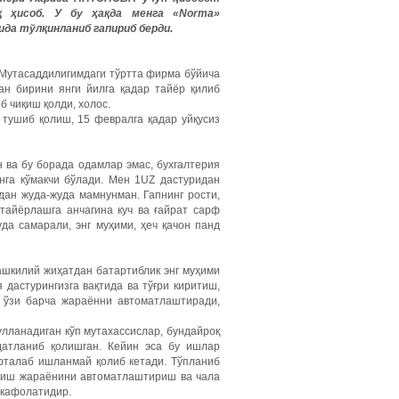
қ
ҳисоб
.
У
бу
ҳақда
менга
«Norma»
ида
тўлқинланиб
гапириб
берди
.
. Мутасаддилигимдаги тўртта фирма бўйича
н бирини янги йилга қадар тайёр қилиб
 чиқиш қолди, холос.
а тушиб қолиш, 15 февралга қадар уйқусиз
 ва бу борада одамлар эмас, бухгалтерия
нга кўмакчи бўлади. Мен 1UZ дастуридан
ан жуда-жуда мамнунман. Гапнинг рости,
тайёрлашга анчагина куч ва ғайрат сарф
да самарали, энг муҳими, ҳеч қачон панд
ташкилий жиҳатдан батартиблик энг муҳими
 дастурингизга вақтида ва тўғри киритиш,
г ўзи барча жараённи автоматлаштиради,
улланадиган кўп мутахассислар, бундайроқ
датланиб қолишган. Кейин эса бу ишлар
фталаб ишланмай қолиб кетади. Тўпланиб
а, иш жараёнини автоматлаштириш ва чала
 кафолатидир.