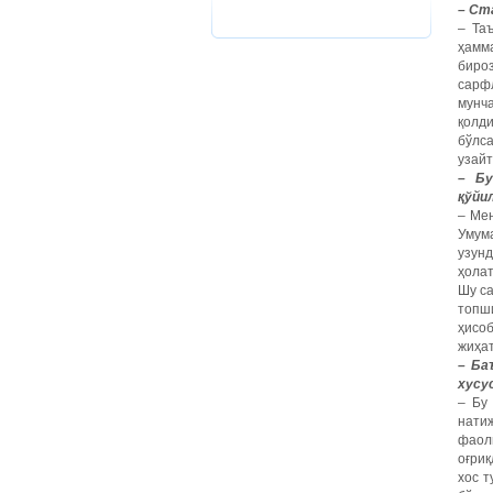
– Ст
– Та
ҳамма
бироз
сарф
мунч
қолди
бўлс
узайт
– Бу
қўйи
– Мен
Умума
узунд
ҳолат
Шу са
топш
ҳисоб
жиҳат
– Ба
хусу
– Бу
нати
фаоли
оғриқ
хос т