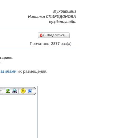
Мухбиримиз
Наталья СПИРИДОНОВА
суҳбатлашди.
Поделиться…
Прочитано:
2877
раз(а)
тариев.
.
равилами
их размещения.