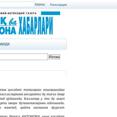
Регистрация
ақида
ллик
ҳисобот
топшириш
ташвишидан
ассисларнинг
аксарияти
бу
тиғиз
давр
либ
қўйишади
.
Баъзилар
у
ёки
бу
шакл
арта
овора
бўлганликларини
айтишади
.
и
жамлаб
,
қайта
ишлашга
фурсат
тери
Лариса
АНТОНОВА
учун
ҳисобот