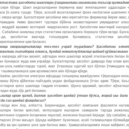
атистика ҳисоботи шакллари ўзгарганлиги ишингизга таъсир қилмади
ъсири бўлди. Шакл андозаларини бирмунча вақт янгилашнинг уддасидан 
си ўз изига тушди. Тўғри, асосий воситаларнинг фоиз нисбатини шаклнинг
 овора қилди. Бухгалтерия ҳисобини мен юритаётган фирмалар йирик эмас, ш
ламадим. Аммо фаолият турлари бўйича хизматларнинг умумдавлат клас
а жиддий муаммо келтириб чиқарганлиги рост. Ҳисоботим мантиқий назора
. Сабабини аниқлаш учун статистика органларига боришга тўғри келди. Бунга 
а-да, ҳисоботни вақтида топширдим. Қолаверса, статистика ҳис
ирилганлигини ҳам биласиз.
нақа оворагарчиликлар тез-тез учраб турадими? Ҳисоботни эле
лганлиги эътиборга олинса, бундай номатлубликлар қийнаб қўймасмикан
 юқорида айтган вазият, афтидан янги шакллар жорий этилганлиги билан бо
н бунақаси жуда кам учрайди. Бухгалтерлар ҳисобот даврида бир олам қоғ
ан-узоқ навбатларда туриб, вақт ўтказиши одатий ҳол бўлган ўтмишдаги к
 ташвишланишга ҳам арзимаслиги аён бўлади-қўяди.
бабли, ҳисоботни электрон ифодада топшириш мажбурлиги тўғрисидаги янги
ириш йўлга қўйилган пайтдаёқ ундан фойдаланишга ўтган эдим. Тўғри, баъ
отларни қоғоз шаклида тақдим этганмиз. Шунга қарамай, ҳисобот жўнатишн
идан жуда зўр деб биламан.
ъзилар ирим қилиб, йиллик ҳисобот қандай ўтган бўлса, жорий иш йили
сда сиз қандай фикрдасиз?
 гапда жон бор, албатта. Биринчидан, ҳисобот компания фаолияти нати
жалари билан қиёслаб, келгусидаги ишларни самарали тарзда режала
ятининг олдинги босқичини якунлаб, янгисини бошлаб беради. Шу сабабли,
ларсиз ўтган маъқул. Шунда кайфият бузилиши, асаб толиқишлари бўлмайди
уйғу ва ҳис-ҳаяжон унга ҳам бегона эмас. Ҳамкасабаларимга яхши кайфият