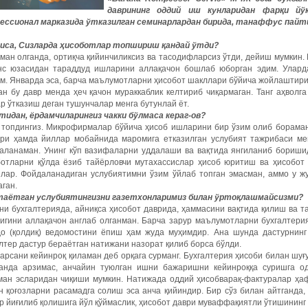
даврининг
оддий
иш
кунларидан
фарқи
йў
ессионал
марказида
ўтказилган
семинарлардан
бирида
,
танаффус
пайт
иса
,
Сизларда
ҳисоботлар
топшириш
қандай
ўтди
?
ман олганда, ортиқча қийинчиликсиз ва тасодифларсиз ўтди, дейиш мумкин
нс юзасидан тараддуд ишларини аллақачон бошлаб юборган эдим. Уларда
м. Январда эса, барча маълумотларни ҳисобот шакллари бўйича жойлаштириб
н бу давр менда ҳеч қачон мураккаблик келтириб чиқармаган. Танг аҳволг
р ўтказиш деган тушунчалар менга бутунлай ёт.
тидан, ёрдамчиларингиз чакки бўлмаса кераг-ов?
, топдингиз. Микрофирмалар бўйича ҳисоб ишларини бир ўзим олиб бораман
ури ҳамда йиллар мобайнида маромига етказилган услубият тажрибаси ме
аланаман. Унинг кўп вазифаларни уддалаши ва вақтида янгиланиб боришид
ботларни қўлда ёзиб тайёрловчи мутахассислар ҳисоб юритиш ва ҳисобот 
илар. Фойдаланадиган услубиятимни ўзим ўйлаб топган эмасман, аммо у жу
ган.
таётган услубиятингизни газетхонларимиз билан ўртоқлашмайсизми?
ни бухгалтерияда, айниқса ҳисобот даврида, ҳаммасини вақтида қилиш ва 
игини аллақачон англаб олганман. Барча зарур маълумотларни бухгалтерия
до (қолдиқ) ведомостини ёпиш ҳам жуда муҳимдир. Ана шунда дастурнин
лтер дастур бераётган натижани назорат қилиб борса бўлди.
арсани кейинроқ қиламан деб орқага сурманг. Бухгалтерия ҳисоби билан шуғ
ганда арзимас, анчайин туюлган ишни бажаришни кейинроққа суришга о
ман эсларидан чиқиши мумкин. Натижада оддий ҳисобварақ-фактуралар ҳа
ан қоғозларни расамадга солиш эса анча қийиндир. Бир сўз билан айтганд
 йиғилиб қолишига йўл қўймаслик, ҳисобот даври муваффақиятли ўтишининг