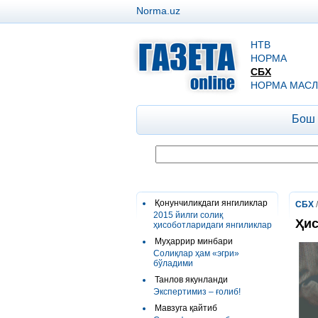
Norma.uz
НТВ
НОРМА
СБХ
НОРМА МАСЛ
Бош
Қонунчиликдаги янгиликлар
СБХ
2015 йилги солиқ
Ҳис
ҳисоботларидаги янгиликлар
Муҳаррир минбари
Солиқлар ҳам «эгри»
бўладими
Танлов якунланди
Экспертимиз – ғолиб!
Мавзуга қайтиб