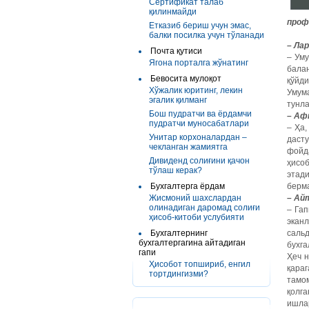
Сертификат талаб
қилинмайди
проф
Етказиб бериш учун эмас,
балки посилка учун тўланади
–
Лар
Почта қутиси
– Уму
Ягона порталга жўнатинг
бала
Бевосита мулоқот
қўйди
Хўжалик юритинг, лекин
Умума
эгалик қилманг
тунла
Бош пудратчи ва ёрдамчи
– Аф
пудратчи муносабатлари
– Ҳа
Унитар корхоналардан –
даст
чекланган жамиятга
фойд
Дивиденд солиғини қачон
ҳисо
тўлаш керак?
этад
Бухгалтерга ёрдам
берма
Жисмоний шахслардан
– Ай
олинадиган даромад солиғи
– Гап
ҳисоб-китоби услубияти
эканл
Бухгалтернинг
саль
бухгалтергагина айтадиган
бухга
гапи
Ҳеч н
Ҳисобот топшириб, енгил
қара
тортдингизми?
тамо
қолг
ишлар