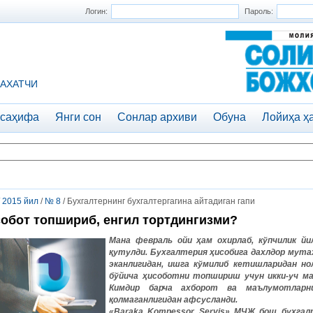
Логин:
Пароль:
АХАТЧИ
 саҳифа
Янги сон
Сонлар архиви
Обуна
Лойиҳа ҳ
/
2015 йил
/
№ 8
/ Бухгалтернинг бухгалтергагина айтадиган гапи
обот топшириб, енгил тортдингизми?
Мана
февраль
ойи
ҳам
охирлаб
,
кўпчилик
йи
қутулди
.
Бухгалтерия
ҳисобига
дахлдор
мутах
эканлигидан
,
ишга
кўмилиб
кетишларидан
но
бўйича
ҳисоботни
топшириш
учун
икки
-
уч
м
Кимдир
барча
ахборот
ва
маълумотларн
қолмаганлигидан
афсусланди
.
«Baraka Kompessor Servis»
МЧЖ
бош
бухгал