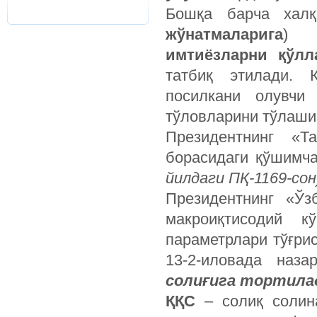
Бошқа барча хал
жўнатмаларига
имтиёзларни қўлл
татбиқ этилади. 
посилкани олувчи
тўловларини тўлашиг
Президентнинг «Т
борасидаги қўшимча
йилдаги ПҚ-1169-сон
Президентнинг «Ўз
макроиқтисодий к
параметрлари тўғрис
13-2-иловада наз
солиғига тортилад
ҚҚС
– солиқ солин