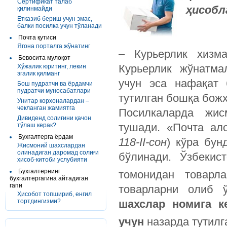
Сертификат талаб
ҳисобл
қилинмайди
Етказиб бериш учун эмас,
балки посилка учун тўланади
Почта қутиси
Ягона порталга жўнатинг
– Курьерлик хизм
Бевосита мулоқот
Курьерлик жўнатма
Хўжалик юритинг, лекин
эгалик қилманг
учун эса нафақат 
Бош пудратчи ва ёрдамчи
пудратчи муносабатлари
тутилган бошқа божх
Унитар корхоналардан –
чекланган жамиятга
Посилкаларда жис
Дивиденд солиғини қачон
тушади. «Почта ало
тўлаш керак?
Бухгалтерга ёрдам
118-II-сон
) кўра бун
Жисмоний шахслардан
олинадиган даромад солиғи
бўлинади. Ўзбекис
ҳисоб-китоби услубияти
Бухгалтернинг
томонидан товарл
бухгалтергагина айтадиган
гапи
товарларни олиб 
Ҳисобот топшириб, енгил
тортдингизми?
шахслар номига к
учун
назарда тутилг