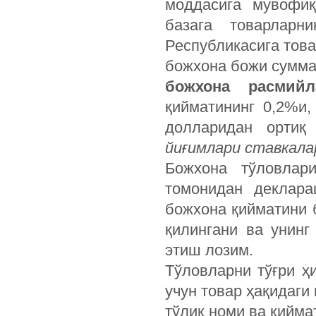
моддасига мувофиқ
базага товарларн
Республикасига това
божхона божи сумма
божхона расмий
қийматининг 0,2%и
долларидан орти
йиғимлари ставкалар
Божхона тўловлар
томонидан деклара
божхона қийматини 
қилингани ва унинг
этиш лозим.
Тўловларни тўғри ҳ
учун товар ҳақидаги
тўлиқ номи ва қийма