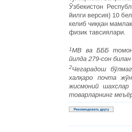
Ўзбекистон Респуб
йилги версия) 10 бе
келиб чиққан мамлак
физик тавсиялари.
1
МВ ва БББ томони
йилда 279-сон билан
2
Чегарадош бўлмаг
халқаро почта жў
жисмоний шахслар 
товарларнинг меъёр
Рекомендовать другу