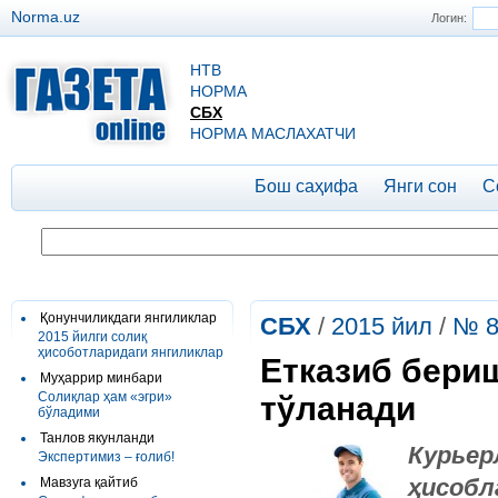
Norma.uz
Логин:
НТВ
НОРМА
СБХ
НОРМА МАСЛАХАТЧИ
Бош саҳифа
Янги сон
С
Қонунчиликдаги янгиликлар
СБХ
/
2015 йил
/
№ 
2015 йилги солиқ
ҳисоботларидаги янгиликлар
Етказиб бериш
Муҳаррир минбари
Солиқлар ҳам «эгри»
тўланади
бўладими
Танлов якунланди
Курь
Экспертимиз – ғолиб!
ҳисоб
Мавзуга қайтиб