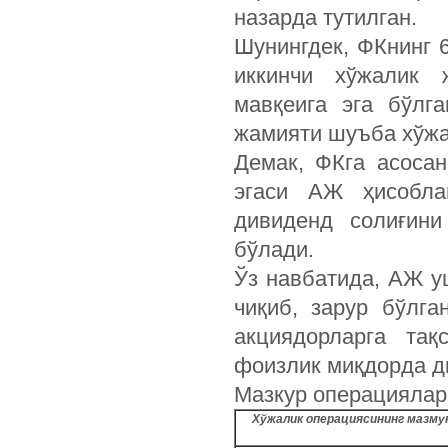
назарда тутилган.
Шунингдек, ФКнинг 
иккинчи хўжалик 
мавқеига эга бўлг
жамияти шуъба хўжа
Демак, ФКга асоса
эгаси АЖ ҳисобла
дивиденд солиғин
бўлади.
Ўз навбатида, АЖ у
чиқиб, зарур бўлг
акциядорларга та
фоизлик миқдорда д
Мазкур операциялар 
Хўжалик операциясининг мазму