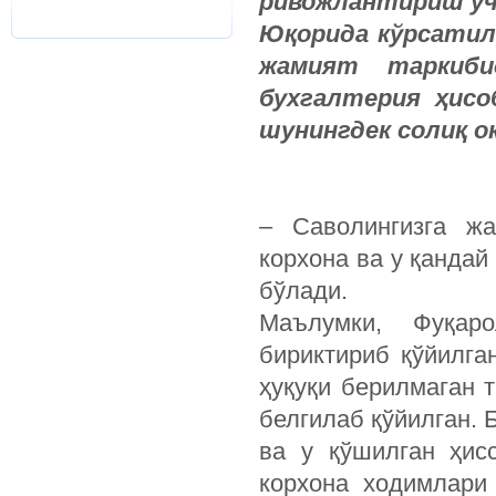
ривожлантириш уч
Юқорида кўрсатил
жамият таркиби
бухгалтерия ҳисо
шунингдек солиқ 
– Саволингизга ж
корхона ва у қандай
бўлади.
Маълумки, Фуқар
бириктириб қўйилга
ҳуқуқи берилмаган 
белгилаб қўйилган. 
ва у қўшилган ҳис
корхона ходимлари