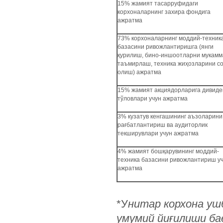
15% жамият тасарруфидаги
корхоналарнинг захира фондига
ажратма
73% корхоналарнинг моддий-техник
базасини ривожлантиришга (янги
қурилиш, бино-иншоотларни мукамм
таъмирлаш, техника жиҳозларини с
олиш) ажратма
15% жамият акциядорларига дивиде
тўловлари учун ажратма
3% кузатув кенгашининг аъзоларини
рағбатлантириш ва аудиторлик
текширувлари учун ажратма
4% жамият бошқарувининг моддий-
техника базасини ривожлантириш у
ажратма
*У
нитар корхона уш
умумий йиғилиши ба