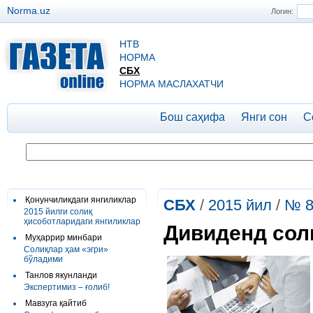
Norma.uz
Логин:
НТВ
НОРМА
СБХ
НОРМА МАСЛАХАТЧИ
Бош саҳифа
Янги сон
С
Қонунчиликдаги янгиликлар
СБХ
/
2015 йил
/
№ 
2015 йилги солиқ
ҳисоботларидаги янгиликлар
Дивиденд сол
Муҳаррир минбари
Солиқлар ҳам «эгри»
бўладими
Танлов якунланди
Экспертимиз – ғолиб!
Мавзуга қайтиб