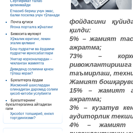
Сертификат талаб
қилинмайди
Етказиб бериш учун эмас,
балки посилка учун тўланади
фойдасини қуйид
Почта қутиси
Ягона порталга жўнатинг
қилди:
Бевосита мулоқот
5% – жамият таса
Хўжалик юритинг, лекин
эгалик қилманг
ажратма;
Бош пудратчи ва ёрдамчи
пудратчи муносабатлари
73% – корхон
Унитар корхоналардан –
ривожлантиришга 
чекланган жамиятга
Дивиденд солиғини қачон
таъмирлаш, техни
тўлаш керак?
Бухгалтерга ёрдам
Жамият бошқаруви
Жисмоний шахслардан
15% – жамият ак
олинадиган даромад солиғи
ҳисоб-китоби услубияти
ажратма;
Бухгалтернинг
бухгалтергагина айтадиган
3% – кузатув ке
гапи
Ҳисобот топшириб, енгил
аудиторлик текши
тортдингизми?
4% – жамият бо