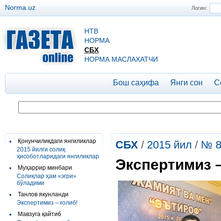
Norma.uz
Логин:
НТВ
НОРМА
СБХ
НОРМА МАСЛАХАТЧИ
Бош саҳифа
Янги сон
С
Қонунчиликдаги янгиликлар
СБХ
/
2015 йил
/
№ 
2015 йилги солиқ
ҳисоботларидаги янгиликлар
Экспертимиз –
Муҳаррир минбари
Солиқлар ҳам «эгри»
бўладими
Танлов якунланди
Экспертимиз – ғолиб!
Мавзуга қайтиб