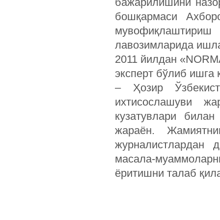
бажарилишини назо
бошқармаси Ахбор
мувофиқлаштириш 
лавозимларида ишл
2011 йилдан «NORM
эксперт бўлиб ишга 
– Ҳозир Ўзбекист
ихтисослашуви ж
кузатувлари билан
жараён. Жамиятн
журналистлардан д
масала-муаммолар
ёритишни талаб қил