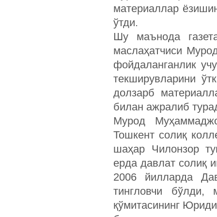
материаллар ёзишин
ўтди.
Шу маънода газета
маслаҳатчиси Муро
фойдаланганлик учу
текширувларини ўт
долзарб материалла
билан ажралиб тура
Мурод Муҳаммаджо
Тошкент солиқ колл
шаҳар Чилонзор ту
ерда давлат солиқ 
2006 йилларда Дав
тингловчи бўлди, 
қўмитасининг Юриди