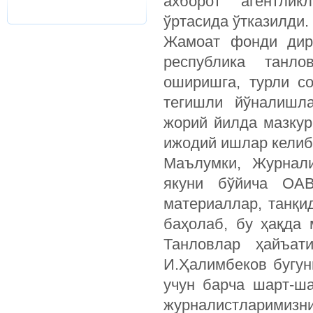
ахборот агентлик
ўртасида ўтказилди.
Жамоат фонди дире
республика танло
оширишга, турли с
тегишли йўналишла
жорий йилда мазкур
ижодий ишлар келиб
Маълумки, Журнал
якуни бўйича ОАВ
материаллар, танқи
баҳолаб, бу ҳақда
Танловлар ҳайъат
И.Ҳалимбеков бугун
учун барча шарт-ша
журналистларими