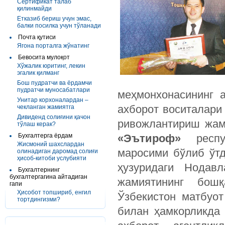
Сертификат талаб
қилинмайди
Етказиб бериш учун эмас,
балки посилка учун тўланади
Почта қутиси
Ягона порталга жўнатинг
Бевосита мулоқот
Хўжалик юритинг, лекин
эгалик қилманг
Бош пудратчи ва ёрдамчи
пудратчи муносабатлари
меҳмонхонасининг 
Унитар корхоналардан –
ахборот воситалари
чекланган жамиятга
Дивиденд солиғини қачон
ривожлантириш жа
тўлаш керак?
Бухгалтерга ёрдам
«
Эътироф
»
респуб
Жисмоний шахслардан
маросими бўлиб ўт
олинадиган даромад солиғи
ҳисоб-китоби услубияти
ҳузуридаги Нодав
Бухгалтернинг
бухгалтергагина айтадиган
жамиятининг бошқ
гапи
Ҳисобот топшириб, енгил
Ўзбекистон матбуо
тортдингизми?
билан ҳамкорликда