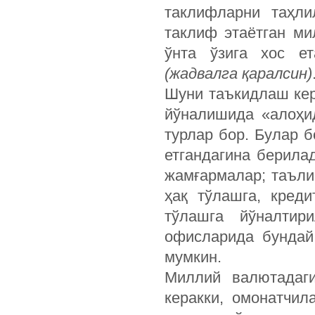
таклифларни таҳли
таклиф этаётган ми
ўнта ўзига хос ет
(жадвалга қаралсин)
Шуни таъкидлаш кер
йўналишида «алоҳи
турлар бор. Булар 
етгандагина берила
жамғармалар; таъли
ҳақ тўлашга, кред
тўлашга йўналтир
офисларида бундай
мумкин.
Миллий валютадаг
керакки, омонатчил