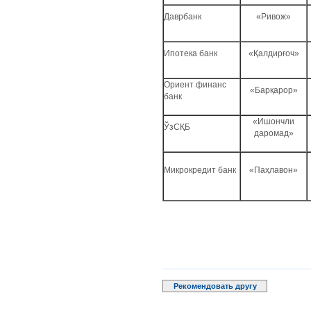
Даврбанк
«Ривож»
Ипотека банк
«Қалдирғоч»
Ориент финанс
«Барқарор»
банк
«Ишончли
ЎзСҚБ
даромад»
Микрокредит банк
«Паҳлавон»
Рекомендовать другу