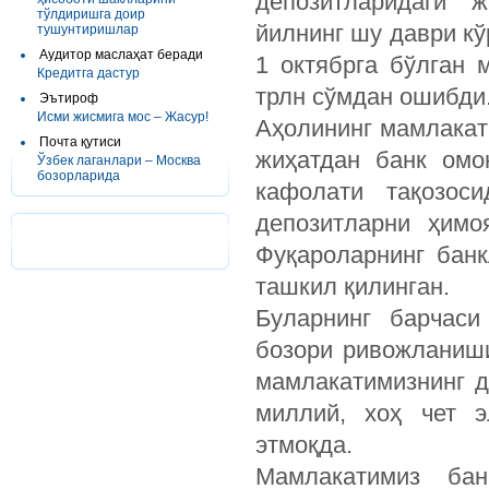
депозитларидаги 
тўлдиришга доир
йилнинг шу даври кў
тушунтиришлар
Аудитор маслаҳат беради
1 октябрга бўлган 
Кредитга дастур
трлн сўмдан ошибди
Эътироф
Исми жисмига мос – Жасур!
Аҳолининг мамлакат
Почта қутиси
жиҳатдан банк омо
Ўзбек лаганлари – Москва
бозорларида
кафолати тақозоси
депозитларни ҳимо
Фуқароларнинг бан
ташкил қилинган.
Буларнинг барчаси
бозори ривожланиши
мамлакатимизнинг д
миллий, хоҳ чет 
этмоқда.
Мамлакатимиз бан