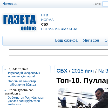
Norma.uz
Логин:
НТВ
НОРМА
СБХ
НОРМА МАСЛАХАТЧИ
Бош саҳифа
Янги сон
С
ДБҚда тадбир
СБХ
/
2015 йил
/
№ 
Иқтисодий хавфсизлик
ишончли қўлларда!
Топ-10. Пулла
Ҳарбий ва жанговар
тайёргарлик йўлида
Солиқ тўловчилар
эътиборига
Ўзбекистон Республикаси
Давлат солиқ қўмитаси
ахбороти