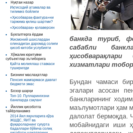
Нуқтаи назар
Иқтисодий атамалар ва
тилимиз бойлиги
«Ҳисобварақ-фактура»ни
таржима қилиш шартми?
«Ҳисобварақ» қолаверсин
Бухгалтерга ёрдам
банкда туриб, ф
Жисмоний шахслардан
олинадиган даромад солиғи
сабабли банк
ҳисоб-китоби услубияти
ҳисобварақлари
Хўжалик юритувчи
субъектлар эътиборига
хизматлари тобор
Қайта молиялаш ставкаси
туширилди
Бизнинг маслаҳатлар
Пенсия жамғармаси давлат
Бундан чамаси бир
бюджети эмас
эгалари асосан пе
Бозор шарҳи
Топ-10. Пулларингизни
банкларининг ходим
банкларда сақланг
маълумотлари ҳам м
Йиллик ҳисоботга
тайёрланамиз
далолат бермоқда. Ч
2014 йил якунларига кўра
ЖШДС, ЯИТ ва
мобайнидаги иши ҳ
фуқароларнинг суғурта
бадаллари бўйича солиқ
ҳисоботи шаклларини