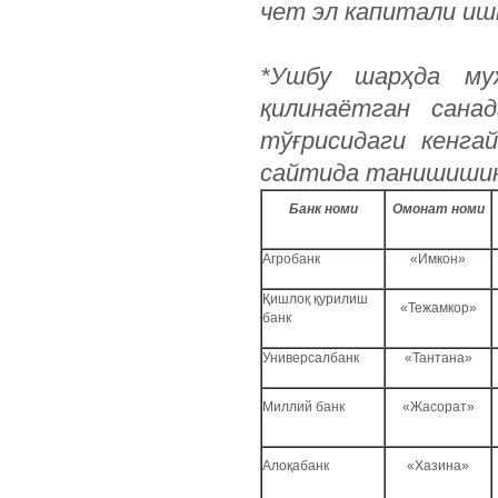
чет эл капитали иш
*Ушбу шарҳда му
қилинаётган сана
тўғрисидаги кенг
сайтида танишишин
Банк номи
Омонат номи
Агробанк
«Имкон»
Қишлоқ қурилиш
«Тежамкор»
банк
Универсалбанк
«Тантана»
Миллий банк
«Жасорат»
Алоқабанк
«Хазина»