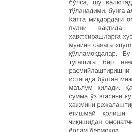
бўлса, шу валютад
тўланадими, бунга а
Катта миқдордаги о
пулни вақтида 
хавфсирашларга хус
муайян санага «пул
қўлламоқдалар. Б
тугашига бир неч
расмийлаштиришни
истагида бўлган миж
маълум қилади. Қа
сумма ўз эгасини ку
ҳажмини режалаштир
етишмай қолиши 
чиқишидан омонатч
ёрдам бермоқда.