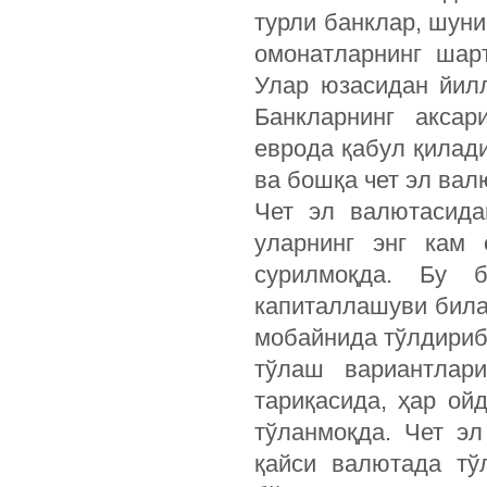
турли банклар, шуни
омонатларнинг шар
Улар юзасидан йил
Банкларнинг акса
еврода қабул қилади
ва бошқа чет эл вал
Чет эл валютасида
уларнинг энг кам 
сурилмоқда. Бу 
капиталлашуви била
мобайнида тўлдириб
тўлаш вариантлар
тариқасида, ҳар ой
тўланмоқда. Чет э
қайси валютада тў