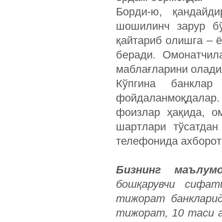
Борди-ю, қандайд
шошилинч зарур бў
қайтариб олишга – 
беради. Омонатчил
маблағларини олади
Кўпгина банкла
фойдаланмоқдалар. 
фоизлар ҳақида, ом
шартлари тўсатдан
телефонида ахборот
Бизнинг маълумо
бошқарувчи сифат
тижорат банкларид
тижорат, 10 таси а