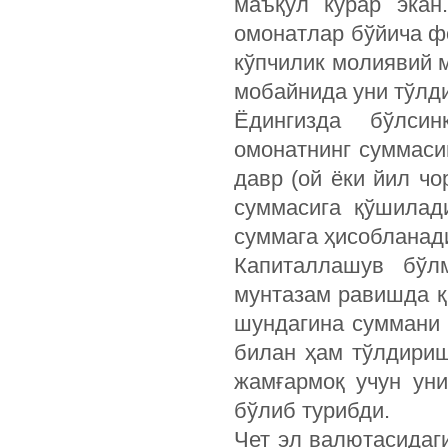
маъқул кўрар экан
омонатлар бўйича ф
кўпчилик молиявий 
мобайнида уни тўлди
Ёдингизда бўлсин
омонатнинг суммасиг
давр (ой ёки йил чо
суммасига қўшилад
суммага ҳисобланад
Капиталлашув бўлм
мунтазам равишда қ
шундагина суммани 
билан ҳам тўлдириш
жамғармоқ учун ун
бўлиб турибди.
Чет эл валютасидаги