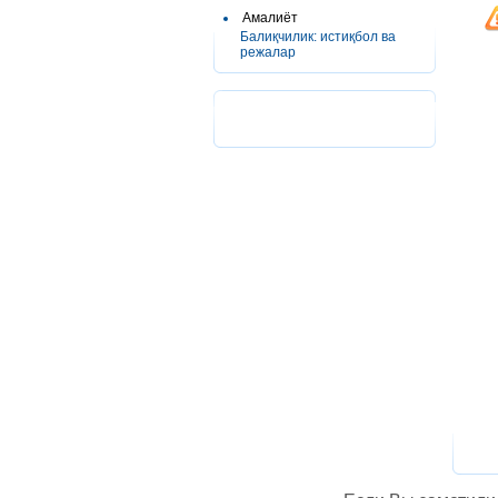
Амалиёт
Балиқчилик: истиқбол ва
режалар