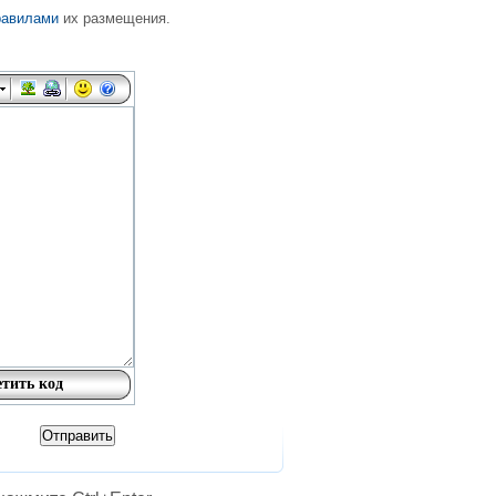
равилами
их размещения.