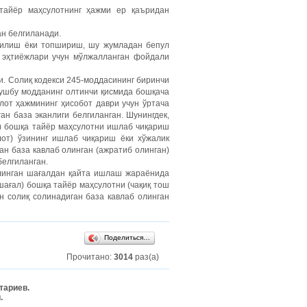
 тайёр маҳсулотнинг ҳажми ер қаъридан
ан белгиланади.
 қилиш ёки топшириш, шу жумладан бепул
 эҳтиёжлари учун мўлжалланган фойдали
и. Солиқ кодекси 245-моддасининг биринчи
 ушбу модданинг олтинчи қисмида бошқача
улот ҳажмининг ҳисобот даври учун ўртача
ан база эканлиги белгиланган. Шунингдек,
и) бошқа тайёр маҳсулотни ишлаб чиқариш
лот) ўзининг ишлаб чиқариш ёки хўжалик
ан база кавлаб олинган (ажратиб олинган)
белгиланган.
 олинган шағалдан қайта ишлаш жараёнида
(шағал) бошқа тайёр маҳсулотни (чақиқ тош
н солиқ солинадиган база кавлаб олинган
Поделиться…
Прочитано:
3014
раз(а)
тариев.
.