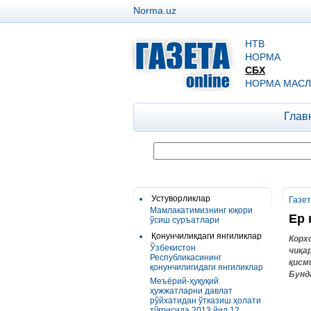
Norma.uz
НТВ
НОРМА
СБХ
НОРМА МАСЛ
Глав
Устуворликлар
Газе
Мамлакатимизнинг юқори
Ер 
ўсиш суръатлари
Қонунчиликдаги янгиликлар
Корх
Ўзбекистон
чиқа
Республикасининг
қисм
қонунчилигидаги янгиликлар
Бунд
Меъёрий-ҳуқуқий
ҳужжатларни давлат
рўйхатидан ўтказиш ҳолати
тўғрисида 2013 йил 12