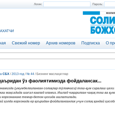
Логин:
Пароль:
АХАТЧИ
ная
Свежий номер
Архив номеров
Подписка
О пр
та
СБХ
/
2013 год
/
№ 44
/ Бизнинг маслаҳатлар
қаъридан ўз фаолиятимизда фойдалансак...
онамизда (умумбелгиланган солиқлар тўловчиси) тош-қум саралаш цехи 
риш мақсадида шағал кавлаб оламиз. Ишлаб чиқарилган чақиқ тош ва қумн
и корхонанинг темир-бетон цехида ишлатилади.
ай ҳолда корхонада ер қаъридан фойдаланганлик учун солиқ қандай ҳисоб