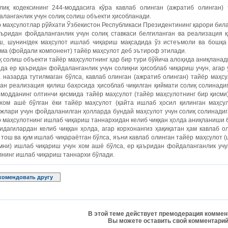
лиқ кодексининг 244-моддасига кўра кавлаб олинган (ажратиб олинган)
ланганлик учун солиқ солиш объекти ҳисобланади.
 маҳсулотлар рўйхати Ўзбекистон Республикаси Президентининг қарори бил
аъридан фойдаланганлик учун солиқ ставкаси белгиланган ва реализация
ш, шунингдек маҳсулот ишлаб чиқариш мақсадида ўз истеъмоли ва бошқа
ма (фойдали компонент) тайёр маҳсулот деб эътироф этилади.
 солиш объекти тайёр маҳсулотнинг ҳар бир тури бўйича алоҳида аниқланад
да ер қаъридан фойдаланганлик учун солиқни ҳисоблаб чиқариш учун, агар
 назарда тутилмаган бўлса, кавлаб олинган (ажратиб олинган) тайёр маҳс
ан реализация қилиш баҳосида ҳисоблаб чиқилган қиймати солиқ солинадиг
 модданинг олтинчи қисмида тайёр маҳсулот (тайёр маҳсулотнинг бир қисм
 хом ашё бўлган ёки тайёр маҳсулот (қайта ишлаб ҳосил қилинган маҳсу
жлари учун фойдаланилган ҳолларда бундай маҳсулот учун солиқ солинадиг
 маҳсулотнинг ишлаб чиқариш таннархидан келиб чиққан ҳолда аниқланиши 
идагилардан келиб чиққан ҳолда, агар корхонангиз ҳақиқатан ҳам кавлаб
 тош ва қум ишлаб чиқараётган бўлса, яъни кавлаб олинган тайёр маҳсулот 
умни) ишлаб чиқариш учун хом ашё бўлса, ер қаъридан фойдаланганлик учу
лнинг ишлаб чиқариш таннархи бўлади.
комендовать другу
В этой теме действует премодерация коммен
Вы можете оставить свой комментарий