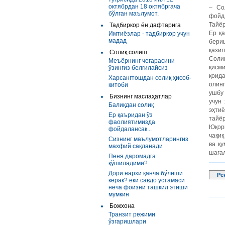
октябрдан 18 октябргача
– Со
бўлган маълумот.
фойда
Тайёр
Тадбиркор ён дафтарига
Ер қ
Имтиёзлар - тадбиркор учун
мадад
бери
қазил
Солиқ солиш
Солиқ
Меъёрнинг чегарасини
қисми
ўзингиз белгилайсиз
қоида
Харсангтошдан солиқ ҳисоб-
олинг
китоби
ушбу
Бизнинг маслаҳатлар
учун
Балиқдан солиқ
эҳтиё
Ер қаъридан ўз
тайёр
фаолиятимизда
Юқор
фойдалансак...
чақиқ
Сизнинг маълумотларингиз
ва қ
махфий сақланади
шаға
Пеня даромадга
қўшиладими?
Дори нархи қанча бўлиши
Ре
керак? ёки савдо устамаси
неча фоизни ташкил этиши
мумкин
Божхона
Транзит режими
ўзгаришлари