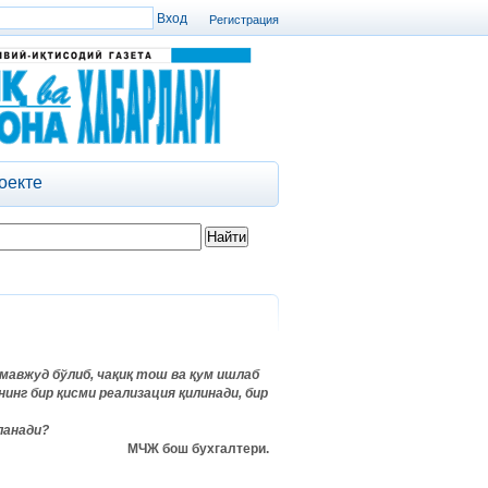
Регистрация
оекте
мавжуд бўлиб, чақиқ тош ва қум ишлаб
инг бир қисми реализация қилинади, бир
ланади?
МЧЖ бош бухгалтери.