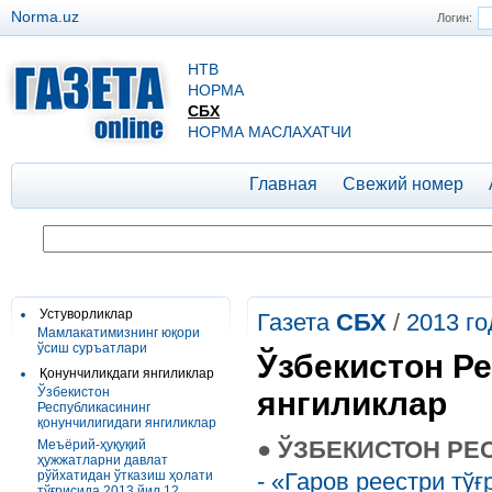
Norma.uz
Логин:
НТВ
НОРМА
СБХ
НОРМА МАСЛАХАТЧИ
Главная
Свежий номер
Устуворликлар
Газета
СБХ
/
2013 го
Мамлакатимизнинг юқори
ўсиш суръатлари
Ўзбекистон Р
Қонунчиликдаги янгиликлар
Ўзбекистон
янгиликлар
Республикасининг
қонунчилигидаги янгиликлар
●
ЎЗБЕКИСТОН РЕ
Меъёрий-ҳуқуқий
ҳужжатларни давлат
рўйхатидан ўтказиш ҳолати
- «Гаров реестри тўғ
тўғрисида 2013 йил 12