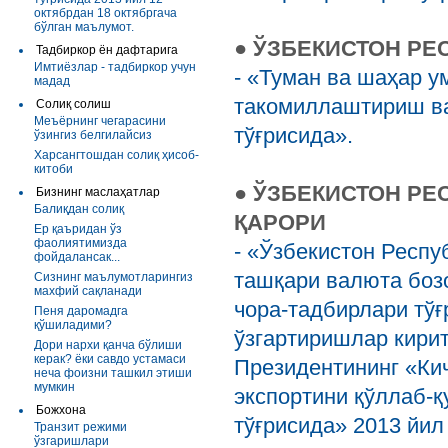
октябрдан 18 октябргача
бўлган маълумот.
●
ЎЗБЕКИСТОН РЕ
Тадбиркор ён дафтарига
Имтиёзлар - тадбиркор учун
- «Туман ва шаҳар 
мадад
такомиллаштириш ва
Солиқ солиш
Меъёрнинг чегарасини
тўғрисида».
ўзингиз белгилайсиз
Харсангтошдан солиқ ҳисоб-
китоби
●
ЎЗБЕКИСТОН РЕ
Бизнинг маслаҳатлар
Балиқдан солиқ
ҚАРОРИ
Ер қаъридан ўз
фаолиятимизда
- «Ўзбекистон Респ
фойдалансак...
ташқари валюта боз
Сизнинг маълумотларингиз
махфий сақланади
чора-тадбирлари тўғ
Пеня даромадга
қўшиладими?
ўзгартиришлар кири
Дори нархи қанча бўлиши
керак? ёки савдо устамаси
Президентининг «Кич
неча фоизни ташкил этиши
мумкин
экспортини қўллаб-
Божхона
тўғрисида» 2013 йил 
Транзит режими
ўзгаришлари