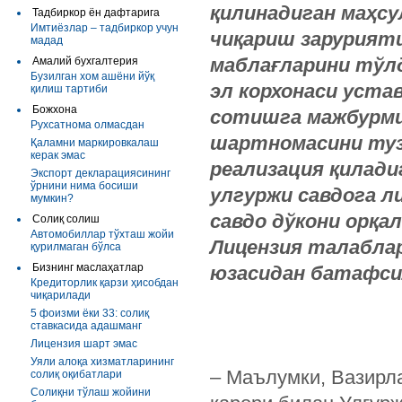
қилинадиган маҳсу
Тадбиркор ён дафтарига
Имтиёзлар – тадбиркор учун
чиқариш зарурияти
мадад
маблағларини тўл
Амалий бухгалтерия
Бузилган хом ашёни йўқ
эл корхонаси уста
қилиш тартиби
Божхона
сотишга мажбурми
Рухсатнома олмасдан
шартномасини тузи
Қаламни маркировкалаш
керак эмас
реализация қилади
Экспорт декларациясининг
ўрнини нима босиши
улгуржи савдога л
мумкин?
савдо дўкони орқа
Солиқ солиш
Автомобиллар тўхташ жойи
Лицензия талабла
қурилмаган бўлса
Бизнинг маслаҳатлар
юзасидан батафсил
Кредиторлик қарзи ҳисобдан
чиқарилади
5 фоизми ёки 33: солиқ
ставкасида адашманг
Лицензия шарт эмас
Уяли алоқа хизматларининг
– Маълумки, Вазирла
солиқ оқибатлари
Солиқни тўлаш жойини