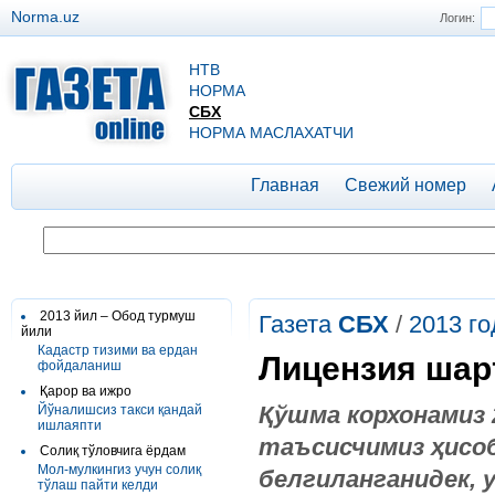
Norma.uz
Логин:
НТВ
НОРМА
СБХ
НОРМА МАСЛАХАТЧИ
Главная
Свежий номер
2013 йил – Обод турмуш
Газета
СБХ
/
2013 го
йили
Кадастр тизими ва ердан
Лицензия шар
фойдаланиш
Қарор ва ижро
Қўшма корхонамиз 
Йўналишсиз такси қандай
ишлаяпти
таъсисчимиз ҳисоб
Солиқ тўловчига ёрдам
Мол-мулкингиз учун солиқ
белгиланганидек,
тўлаш пайти келди