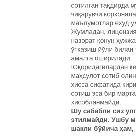
сотилган тақдирда 
чиқарувчи корхонала
маълумотлар ёхуд у
Жумладан, лицензия
назорат қонун ҳужж
ўтказиш йўли билан 
амалга оширилади.
Юқоридагилардан кел
маҳсулот сотиб олин
ҳисса сифатида кири
сотиш эса бир март
ҳисобланмайди.
Шу сабабли сиз ул
этилмайди. Ушбу м
шакли бўйича ҳам, 