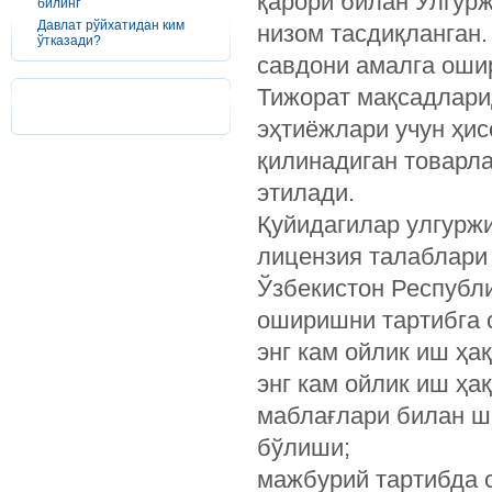
қарори билан Улгур
билинг
Давлат рўйхатидан ким
низом тасдиқланган.
ўтказади?
савдони амалга оши
Тижорат мақсадлари
эҳтиёжлари учун ҳис
қилинадиган товарл
этилади.
Қуйидагилар улгурж
лицензия талаблари
Ўзбекистон Республ
оширишни тартибга 
энг кам ойлик иш ҳа
энг кам ойлик иш ҳа
маблағлари билан ш
бўлиши;
мажбурий тартибда 