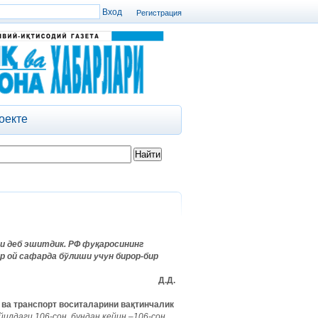
Регистрация
оекте
ди деб эшитдик. РФ фуқаросининг
р ой сафарда бўлиши учун бирор-бир
Д.Д.
 ва транспорт воситаларини вақтинчалик
 йилдаги 106-сон, бундан кейин –106-сон