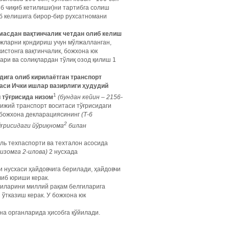
иб чиқиб кетилиши)ни тартибга солиш
б келишига бирор-бир рухсатномани
масдан вақтинчалик четдан олиб келиш
жларни қондириш учун мўлжалланган,
истонга вақтинчалик, божхона юк
ри ва солиқлардан тўлиқ озод қилиш 1
дига олиб кирилаётган транспорт
аси Ички ишлар вазирлиги ҳудудий
1
 тўғрисида низом
(бундан кейин – 2156-
рижий транспорт воситаси тўғрисидаги
 божхона декларациясининг
(Т-6
2
ғрисидаги йўриқнома
билан
ль техпаспорти ва техталон асосида
Низомга 2-илова)
2 нусхада
 нусхаси ҳайдовчига берилади, ҳайдовчи
либ юриши керак.
гиларини миллий рақам белгиларига
ўтказиш керак. У божхона юк
она органларида ҳисобга қўйилади.