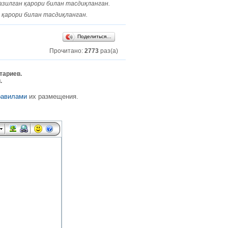
азилган қарори билан тасдиқланган.
 қарори билан тасдиқланган.
Поделиться…
Прочитано:
2773
раз(а)
тариев.
.
равилами
их размещения.