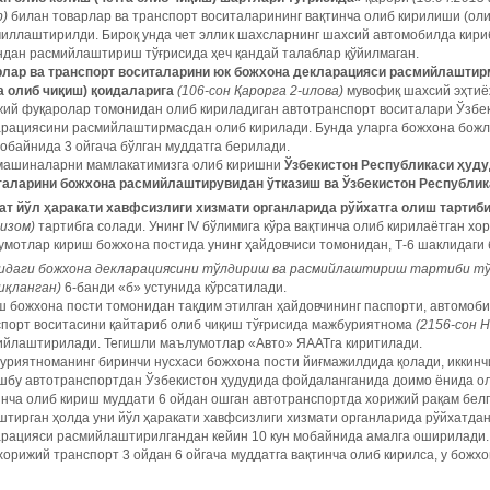
р)
билан товарлар ва транспорт воситаларининг вақтинча олиб кирилиши (ол
иллаштирилди. Бироқ унда чет эллик шахсларнинг шахсий автомобилда кири
дан расмийлаштириш тўғрисида ҳеч қандай талаблар қўйилмаган.
рлар ва транспорт воситаларини юк божхона декларацияси расмийлаштир
а олиб чиқиш) қоидаларига
(106-сон Қарорга 2-илова)
мувофиқ шахсий эҳтиё
ий фуқаролар томонидан олиб кириладиган автотранспорт воситалари Ўзбек
рациясини расмийлаштирмасдан олиб кирилади. Бунда уларга божхона божла
обайнида 3 ойгача бўлган муддатга берилади.
машиналарни мамлакатимизга олиб киришни
Ўзбекистон Республикаси ҳуду
таларини божхона расмийлаштирувидан ўтказиш ва Ўзбекистон Республик
ат йўл ҳаракати хавфсизлиги хизмати органларида рўйхатга олиш тартиби
Низом)
тартибга солади. Унинг IV бўлимига кўра вақтинча олиб кирилаётган хо
мотлар кириш божхона постида унинг ҳайдовчиси томонидан, Т-6 шаклидаги
идаги божхона декларациясини тўлдириш ва расмийлаштириш тартиби тў
иқланган)
6-банди «б» устунида кўрсатилади.
 божхона пости томонидан тақдим этилган ҳайдовчининг паспорти, автомоби
спорт воситасини қайтариб олиб чиқиш тўғрисида мажбуриятнома
(2156-сон 
ийлаштирилади. Тегишли маълумотлар «Авто» ЯААТга киритилади.
риятноманинг биринчи нусхаси божхона пости йиғмажилдида қолади, иккинчи
шбу автотранс­портдан Ўзбекистон ҳудудида фойдаланганида доимо ёнида о
нча олиб кириш муддати 6 ойдан ошган автотранс­портда хорижий рақам бел
тирган ҳолда уни йўл ҳаракати хавфсизлиги хизмати органларида рўйхатдан 
арацияси расмийлаштирилгандан кейин 10 кун мобайнида амалга оширилади.
хорижий транспорт 3 ойдан 6 ойгача муддатга вақтинча олиб кирилса, у божх