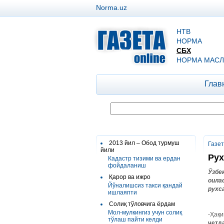
Norma.uz
НТВ
НОРМА
СБХ
НОРМА МАСЛ
Глав
2013 йил – Обод турмуш
Газе
йили
Рух
Кадастр тизими ва ердан
фойдаланиш
Ўзбе
Қарор ва ижро
оила
Йўналишсиз такси қандай
рухс
ишлаяпти
Солиқ тўловчига ёрдам
Мол-мулкингиз учун солиқ
-Ҳақи
тўлаш пайти келди
четд