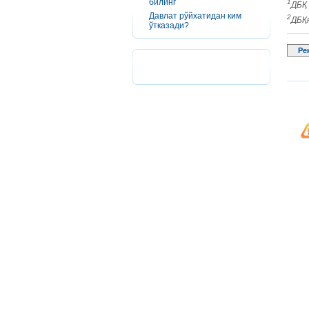
билинг
1
ДБҚ 
Давлат рўйхатидан ким
2
ДБҚн
ўтказади?
Ре