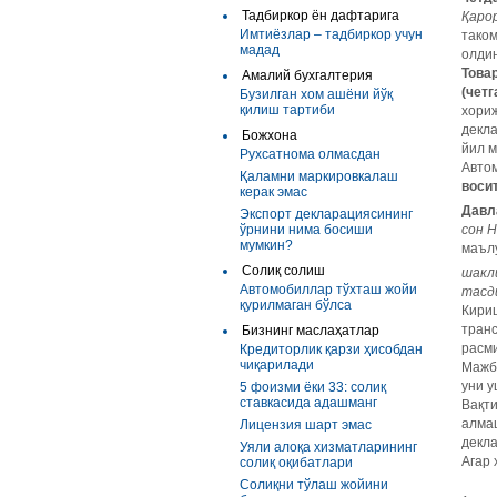
Тадбиркор ён дафтарига
Қаро
Имтиёзлар – тадбиркор учун
таком
мадад
олдин
Това
Амалий бухгалтерия
(четг
Бузилган хом ашёни йўқ
қилиш тартиби
хориж
декла
Божхона
йил м
Рухсатнома олмасдан
Авто
Қаламни маркировкалаш
воси
керак эмас
Давл
Экспорт декларациясининг
ўрнини нима босиши
сон 
мумкин?
маълу
Солиқ солиш
шакл
Автомобиллар тўхташ жойи
тасд
қурилмаган бўлса
Кириш
тран
Бизнинг маслаҳатлар
расм
Кредиторлик қарзи ҳисобдан
чиқарилади
Мажбу
уни у
5 фоизми ёки 33: солиқ
ставкасида адашманг
Вақти
алмаш
Лицензия шарт эмас
декл
Уяли алоқа хизматларининг
Агар 
солиқ оқибатлари
Солиқни тўлаш жойини