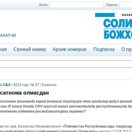
Логин:
Пароль:
АХАТЧИ
ная
Свежий номер
Архив номеров
Подписка
О пр
та
СБХ
/
2013 год
/
№ 37
/ Божхона
сатнома олмасдан
кистонга машинада кириб келишга тааллуқли янги қоидалар қабул қилин
сига (5 киши)
Honda
CRV шахсий енгил автомобилида республикамизда би
атномани олдиндан расмийлаштириш керакми?
қатан ҳам, Вазирлар Маҳкамасининг
«Ўзбекистон Республикасида товарлар
ан олиб келиш (четга олиб чиқиш) шартлари тўғрисида»
қарори
(13.04.2013