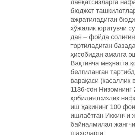
лаёқатсизларга наф
бюджет ташкилотлар
ажратиладиган бюдж
хўжалик юритувчи с
дан – фойда солиғи
тортиладиган базад
ҳисобидан амалга о
Вақтинча меҳнатга 
белгиланган тартибд
варақаси (касаллик 
1136-сон Низомнинг 
қобилиятсизлик наф
иш ҳақининг 100 фои
ишлаётган Иккинчи 
байналмилал жангчи
шахсларга;