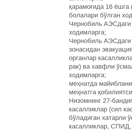
қарамоғида 16 ёшга (
болалари бўлган хо
Чернобиль АЭСдаги 
ходимларга;
Чернобиль АЭСдаги 
зонасидан эвакуация
органлар касалликла
рак) ва хавф­ли ўсм
ходимларга;
меҳнатда майиблани
меҳнатга қобилиятси
Низомнинг 27-бандиг
касалликлар (сил ка
бўладиган хатарли ў
касалликлар, СПИД, 