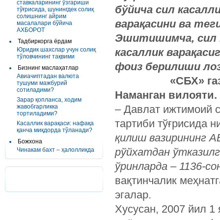
ставкаларининг ўзгариши
бўйича сил касалл
тўғрисида, шунингдек солиқ
солишнинг айрим
варақасини ва тег
масалалари бўйича
АХБОРОТ
Эшитишимча, сил к
Тадбиркорга ёрдам
Юридик шахслар учун солиқ
касаллик варақаси
тўловчининг тақвими
фоиз берилиши лоз
Бизнинг маслаҳатлар
Авиачиптадан валюта
«СБХ» га
тушуми мажбурий
сотиладими?
Наманган вилояти.
Зарар қопланса, ходим
жавобгарликка
– Давлат ижтимоий 
тортиладими?
тартиби тўғрисида н
Касаллик варақаси: нафақа
қанча миқдорда тўланади?
қ
илиш
вазирининг
А
Божхона
р
ў
йхатдан
ў
тказилг
Чинакам бахт – ҳалолликда
ў
ринларда
– 1136-
со
вақтинчалик меҳнатг
эгалар.
Хусусан, 2007 йил 1