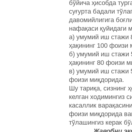
бўйича ҳисобда тур
суғурта бадали тўла
давомийлигига боғли
нафақаси қуйидаги 
а) умумий иш стажи 
ҳақининг 100 фоизи 
б) умумий иш стажи 
ҳақининг 80 фоизи м
в) умумий иш стажи 
фоизи миқдорида.
Шу тариқа, сизнинг 
келган ходимингиз с
касаллик варақасини 
фоизи миқдорида ва
тўлашингиз керак бў
Жавобни э