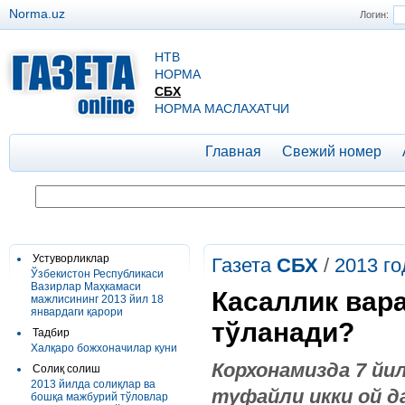
Norma.uz
Логин:
НТВ
НОРМА
СБХ
НОРМА МАСЛАХАТЧИ
Главная
Свежий номер
Устуворликлар
Газета
СБХ
/
2013 го
Ўзбекистон Республикаси
Вазирлар Маҳкамаси
Касаллик вара
мажлисининг 2013 йил 18
январдаги қарори
тўланади?
Тадбир
Халқаро божхоначилар куни
Корхонамизда 7 йи
Солиқ солиш
2013 йилда солиқлар ва
туфайли икки ой д
бошқа мажбурий тўловлар