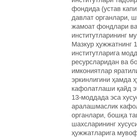
фондида (устав кап
давлат органлари, ш
жамоат фондлари ва
институтларининг му
Мазкур ҳужжатнинг 1
институтларига модд
ресурсларидан ва б
имкониятлар яратил
эркинлигини ҳамда 
кафолатлаши қайд э
13-моддада эса хусу
аралашмаслик кафол
органлари, бошқа т
шахсларининг хусуси
ҳужжатларига мувоф