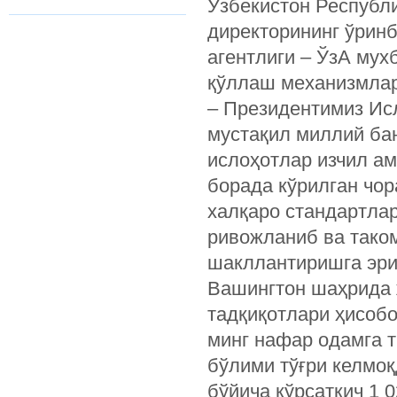
Ўзбекистон Республ
директорининг ўри
агентлиги – ЎзА мух
қўллаш механизмлар
– Президентимиз Ис
мустақил миллий ба
ислоҳотлар изчил а
борада кўрилган чо
халқаро стандартлар
ривожланиб ва тако
шакллантиришга эр
Вашингтон шаҳрида 
тадқиқотлари ҳисобо
минг нафар одамга т
бўлими тўғри келмоқ
бўйича кўрсаткич 1 