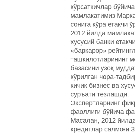
кўрсаткичлар бўйича
мамлакатимиз Марка
сонига кўра етакчи ў
2012 йилда мамлакат
хусусий банки етакч
«барқарор» рейтингл
ташкилотларининг м
базасини узоқ мудда
кўрилган чора-тадби
кичик бизнес ва хус
суръати тезлашди.
Экспертларнинг фикр
фаоллиги бўйича фа
Масалан, 2012 йилда
кредитлар салмоғи 3