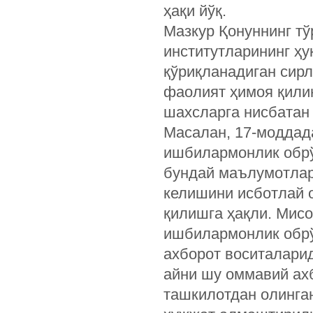
ҳақи йўқ.
Мазкур Қонуннинг тў
институтларининг ҳу
қўриқланадиган сир
фаолият ҳимоя қили
шахсларга нисбатан
Масалан, 17-моддада
ишбилармонлик обрўй
бундай маълумотларн
келишини исботлай 
қилишга ҳақли. Мисо
ишбилармонлик обрў
ахборот воситаларид
айни шу оммавий ах
ташкилотдан олинга