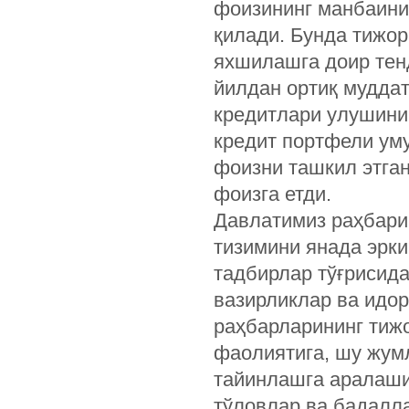
фоизининг манбаини
қилади. Бунда тижо
яхшилашга доир тенд
йилдан ортиқ муддат
кредитлари улушинин
кредит портфели ум
фоизни ташкил этган
фоизга етди.
Давлатимиз раҳбарин
тизимини янада эрк
тадбирлар тўғрисид
вазирликлар ва идo
раҳбарларининг тиж
фаолиятига, шу жум
тайинлашга аралаши
тўловлар ва бадалл