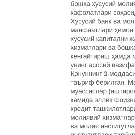
бошқа хусусий моли
кафолатлари соҳаси
Хусусий банк ва мол
манфаатлари ҳимоя 
хусусий капитални 
хизматлари ва бошқ
кенгайтириш ҳамда 
унинг асосий вазиф
Қонуннинг 3-моддаси
таъриф берилган. Ма
муассислар (иштиро
камида эллик фоизн
кредит ташкилотлари
молиявий хизматлар
ва молия институтла
институтлари тадбир