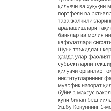
қилувчи ва ҳуқуқни 
портфели ва активл
таваккалчиликларин
аралашишлари тақиқл
банклар ва молия и
кафолатлари сифати
Шуни таъкидлаш кера
ҳамда улар фаолият
субъектларни текшир
қилувчи органлар то
институтларининг ф
мувофиқ назорат қи
бўйича махсус вакол
кўпи билан беш йил
Ушбу Қонуннинг 1-мо