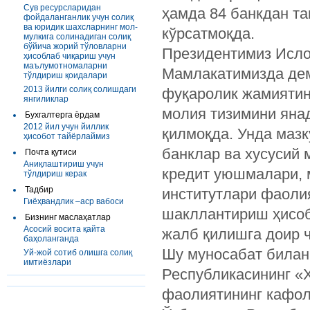
Сув ресурсларидан
ҳамда 84 банкдан т
фойдаланганлик учун солиқ
ва юридик шахсларнинг мол-
кўрсатмоқда.
мулкига солинадиган солиқ
бўйича жорий тўловларни
Президентимиз Исло
ҳисоблаб чиқариш учун
маълумотномаларни
Мамлакатимизда дем
тўлдириш қоидалари
2013 йилги солиқ солишдаги
фуқаролик жамиятин
янгиликлар
молия тизимини яна
Бухгалтерга ёрдам
2012 йил учун йиллик
қилмоқда. Унда мазк
ҳисобот тайёрлаймиз
банклар ва хусусий 
Почта қутиси
Аниқлаштириш учун
кредит уюшмалари, 
тўлдириш керак
Тадбир
институтлари фаоли
Гиёҳвандлик –аср вабоси
шакллантириш ҳисоб
Бизнинг маслаҳатлар
Асосий восита қайта
жалб қилишга доир ч
баҳоланганда
Шу муносабат билан
Уй-жой сотиб олишга солиқ
имтиёзлари
Республикасининг «Х
фаолиятининг кафола