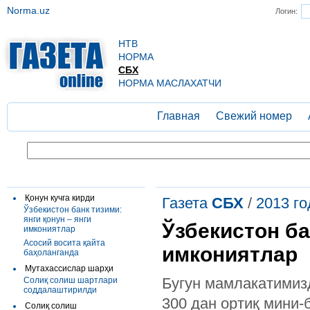
Norma.uz
Логин:
НТВ
НОРМА
СБХ
НОРМА МАСЛАХАТЧИ
Главная
Свежий номер
Қонун кучга кирди
Газета
СБХ
/
2013 го
Ўзбекистон банк тизими:
янги қонун – янги
Ўзбекистон ба
имкониятлар
Асосий восита қайта
имкониятлар
баҳоланганда
Мутахассислар шарҳи
Бугун мамлакатимизд
Солиқ солиш шартлари
соддалаштирилди
300 дан ортиқ мини-
Солиқ солиш