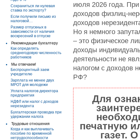
июля 2026 года. При
Сохраниться ли нулевая
ставка по экспорту?
доходов физлиц-нере
Если получили письмо из
налоговой…
доходов нерезидента
Размер отпускных в
Но я немного запута
зависимости от наличия
воскресений в отпуске
– это физическое лиц
Рекомендации бухгалтеру
доходы индивидуаль
Как определять
среднегодовую численность
работников
деятельности не яв
Мы отвечаем!
налогом с доходов н
Беспроцентный заем
учредителю
РФ?
Зарплата не менее двух
МРОТ для молодежи
Уплата налогов директора
предприятия
Для озна
НДФЛ или налог с доходов
заинтер
нерезидента
Бухгалтерская проводка при
необход
удержании налога
печатную и
Трудовые отношения
Когда и как выплачивать
газет. 
пособие по временной
нетрудоспособности