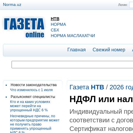
Norma.uz
Логин:
НТВ
НОРМА
СБХ
НОРМА МАСЛАХАТЧИ
Главная
Свежий номер
Новости законодательства
Газета
НТВ
/
2026 го
Что изменилось с 1 июля
НДФЛ или нал
Разъясняют специалисты
Кто и на каких условиях
может перейти на
Индивидуальный пре
упрощенный НДС 6 %
Неочевидные причины, по
соответствии с дого
которым предприятие может
не получить право
Сертификат налогово
применять упрощенный
НДС 6 %