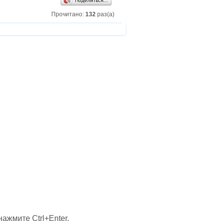
Поделиться…
Прочитано:
132
раз(а)
ажмите Ctrl+Enter.