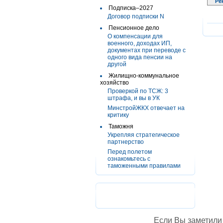
Ре
Подписка–2027
Договор подписки N
Пенсионное дело
О компенсации для
военного, доходах ИП,
документах при переводе с
одного вида пенсии на
другой
Жилищно-коммунальное
хозяйство
Проверкой по ТСЖ: 3
штрафа, и вы в УК
МинстройЖКХ отвечает на
критику
Таможня
Укрепляя стратегическое
партнерство
Перед полетом
ознакомьтесь с
таможенными правилами
Если Вы заметили 