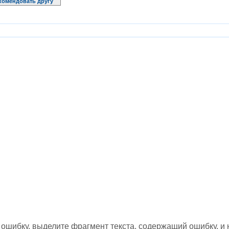
комендовать другу
ошибку, выделите фрагмент текста, содержащий ошибку, и н