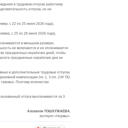
ождения в трудовом отпуске работнику
должительность отпуска, но не
мер, с 22 по 25 июня 2026 года),
имер, с 25 по 28 июня 2026 года),
выплачиваются в меньшем размере.
ьность не включаются и не оплачиваются
ство праздничных нерабочих дней, чтобы
льтате праздничные нерабочие дни не
овные и дополнительные трудовые отпуска
 денежной компенсации
(чч. 1, 3 ст. 234 ТК)
.
 таковых. Поэтому количество
ользованный отпуск выплачивается за 3
Азизахон ТОШХУЖАЕВА
,
эксперт «Нормы».