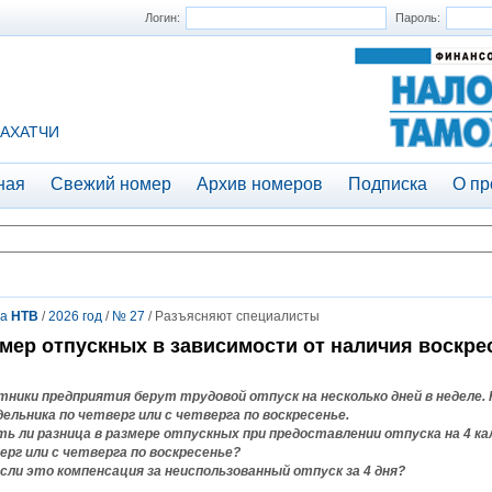
Логин:
Пароль:
АХАТЧИ
ная
Свежий номер
Архив номеров
Подписка
О пр
та
НТВ
/
2026 год
/
№ 27
/ Разъясняют специалисты
мер отпускных в зависимости от наличия воскре
тники предприятия берут трудовой отпуск на несколько дней в неделе. 
дельника по четверг или с четверга по воскресенье.
сть ли разница в размере отпускных при предоставлении отпуска на 4 ка
ерг или с четверга по воскресенье?
 если это компенсация за неиспользованный отпуск за 4 дня?