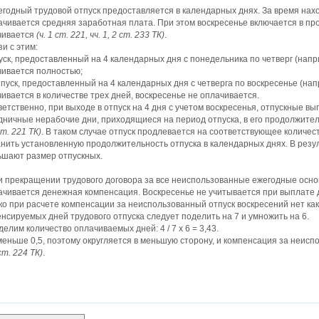
годный трудовой отпуск предоставляется в календарных днях. За время нах
чивается средняя заработная плата. При этом воскресенье включается в про
чивается
(ч. 1 ст. 221, чч. 1, 2 ст. 233 ТК)
.
зи с этим:
уск, предоставленный на 4 календарных дня с понедельника по четверг (напри
чивается полностью;
тпуск, предоставленный на 4 календарных дня с четверга по воскресенье (напр
ивается в количестве трех дней, воскресенье не оплачивается.
етственно, при выходе в отпуск на 4 дня с учетом воскресенья, отпускные 
ничные нерабочие дни, приходящиеся на период отпуска, в его продолжител
ст. 221 ТК)
. В таком случае отпуск продлевается на соответствующее количе
нить установленную продолжительность отпуска в календарных днях. В резу
ьшают размер отпускных.
 прекращении трудового до­говора за все неиспользованные ежегодные осн
ачивается денежная компенсация. Воскресенье не учитывается при выплате
о при расчете компенсации за неиспользованный отпуск воскресений нет как
нсируемых дней трудового отпуска следует поделить на 7 и умножить на 6.
елим количество оплачиваемых дней: 4 / 7 х 6 = 3,43.
меньше 0,5, поэтому округляется в меньшую сторону, и компенсация за неисп
ст. 224 ТК)
.