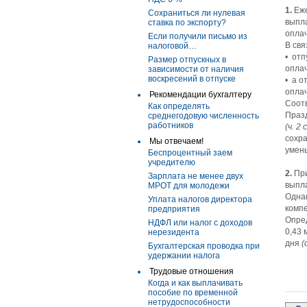
1.
Еже
Сохраниться ли нулевая
выпла
ставка по экспорту?
опла
Если получили письмо из
В свя
налоговой…
• отп
Размер отпускных в
опла
зависимости от наличия
воскресений в отпуске
• а о
оплач
Рекомендации бухгалтеру
Соотв
Как определять
Празд
среднегодовую численность
работников
(ч. 2 
сохра
Мы отвечаем!
умен
Беспроцентный заем
учредителю
2.
При
Зарплата не менее двух
выпл
МРОТ для молодежи
Однак
Уплата налогов директора
компе
предприятия
Опред
НДФЛ или налог с доходов
0,43 
нерезидента
дня
(
Бухгалтерская проводка при
удержании налога
Трудовые отношения
Когда и как выплачивать
пособие по временной
нетрудоспособности