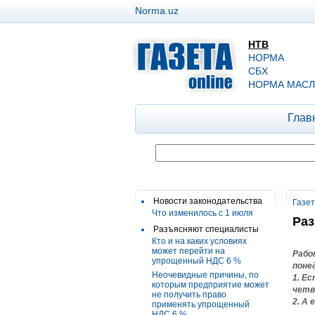
Norma.uz
НТВ
НОРМА
СБХ
НОРМА МАСЛ
Глав
Новости законодательства
Газе
Что изменилось с 1 июля
Раз
Разъясняют специалисты
Кто и на каких условиях
может перейти на
Рабо
упрощенный НДС 6 %
поне
Неочевидные причины, по
1. Е
которым предприятие может
четв
не получить право
2. А
применять упрощенный
НДС 6 %