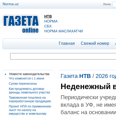
Norma.uz
Логин:
НТВ
НОРМА
СБХ
НОРМА МАСЛАХАТЧИ
Главная
Свежий номер
Новости законодательства
Газета
НТВ
/
2026 го
Что изменится с 1 июня
Сроки перенесены
Неденежный в
Как продлевать договор
аренды земельного участка
Периодически учреди
Таможенная пошлина на
переработанную продукцию
вклада в УФ, не име
Проект НПА по применению
льгот по налогу на
баланс на основании
имущество и земельному