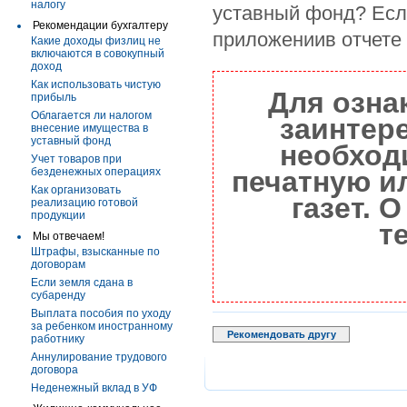
налогу
уставный фонд? Если
Рекомендации бухгалтеру
приложениив отчете
Какие доходы физлиц не
включаются в совокупный
доход
Как использовать чистую
Для озна
прибыль
Облагается ли налогом
заинтер
внесение имущества в
уставный фонд
необход
Учет товаров при
безденежных операциях
печатную и
Как организовать
газет. 
реализацию готовой
продукции
т
Мы отвечаем!
Штрафы, взысканные по
договорам
Если земля сдана в
субаренду
Выплата пособия по уходу
за ребенком иностранному
Рекомендовать другу
работнику
Аннулирование трудового
договора
Неденежный вклад в УФ