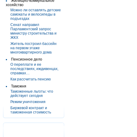
Жилищно-коммунальное
хозяйство
Можно ли оставлять детские
самокаты и велосипеды в
подъездах
Сенат направил
Парламентский запрос
министру строительства и
ЖКХ
Житель построил бассейн
на первом этаже
многоквартирного дома
Пенсионное дело
О переплате и ее
последствиях, иждивенцах,
справках…
Как рассчитать пенсию
Таможня
Таможенные льготы: что
действует сегодня
Режим уничтожения
Биржевой контракт и
таможенная стоимость