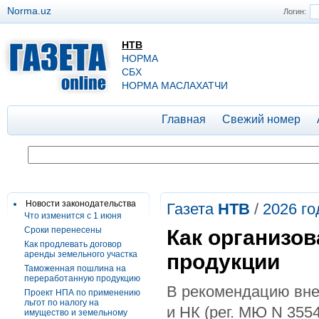
Norma.uz
Логин:
НТВ
НОРМА
СБХ
НОРМА МАСЛАХАТЧИ
Главная
Свежий номер
Новости законодательства
Газета
НТВ
/
2026 го
Что изменится с 1 июня
Сроки перенесены
Как организов
Как продлевать договор
аренды земельного участка
продукции
Таможенная пошлина на
переработанную продукцию
В рекомендацию вне
Проект НПА по применению
льгот по налогу на
и НК (рег. МЮ N 3554
имущество и земельному