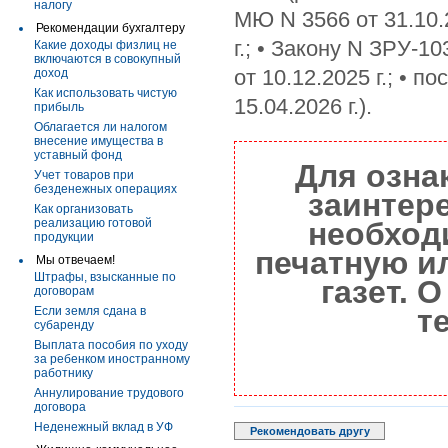
налогу
МЮ N 3566 от 31.10.2
Рекомендации бухгалтеру
г.; • Закону N ЗРУ-10
Какие доходы физлиц не
включаются в совокупный
от 10.12.2025 г.; • 
доход
Как использовать чистую
15.04.2026 г.).
прибыль
Облагается ли налогом
внесение имущества в
уставный фонд
Для озна
Учет товаров при
безденежных операциях
заинтер
Как организовать
реализацию готовой
необход
продукции
печатную и
Мы отвечаем!
Штрафы, взысканные по
газет. 
договорам
т
Если земля сдана в
субаренду
Выплата пособия по уходу
за ребенком иностранному
работнику
Аннулирование трудового
договора
Неденежный вклад в УФ
Рекомендовать другу