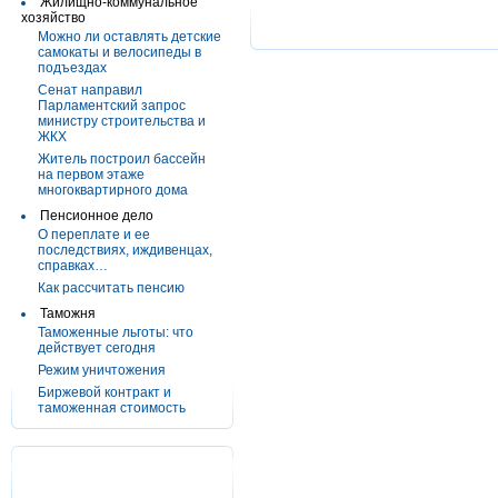
Жилищно-коммунальное
хозяйство
Можно ли оставлять детские
самокаты и велосипеды в
подъездах
Сенат направил
Парламентский запрос
министру строительства и
ЖКХ
Житель построил бассейн
на первом этаже
многоквартирного дома
Пенсионное дело
О переплате и ее
последствиях, иждивенцах,
справках…
Как рассчитать пенсию
Таможня
Таможенные льготы: что
действует сегодня
Режим уничтожения
Биржевой контракт и
таможенная стоимость